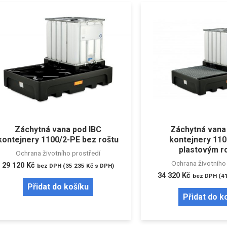
Záchytná vana pod IBC
Záchytná vana
kontejnery 1100/2-PE bez roštu
kontejnery 110
plastovým r
Ochrana životního prostředí
Ochrana životního
29 120
Kč
bez DPH (
35 235
Kč
s DPH)
34 320
Kč
bez DPH (
4
Přidat do košíku
Přidat do k