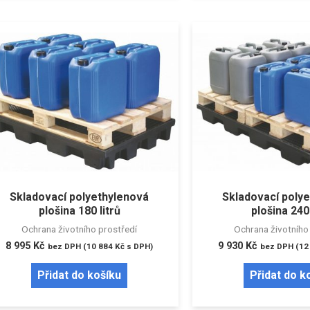
Skladovací polyethylenová
Skladovací poly
plošina 180 litrů
plošina 240 
Ochrana životního prostředí
Ochrana životního
8 995
Kč
9 930
Kč
bez DPH (
10 884
Kč
s DPH)
bez DPH (
12
Přidat do košíku
Přidat do k