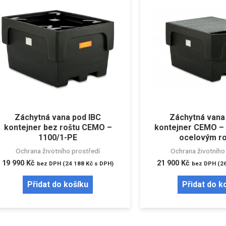
Záchytná vana pod IBC
Záchytná vana
kontejner bez roštu CEMO –
kontejner CEMO – 
1100/1-PE
ocelovým r
Ochrana životního prostředí
Ochrana životního
19 990
Kč
21 900
Kč
bez DPH (
24 188
Kč
s DPH)
bez DPH (
2
Přidat do košíku
Přidat do k