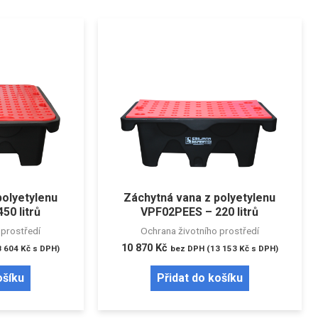
polyetylenu
Záchytná vana z polyetylenu
50 litrů
VPF02PEES – 220 litrů
 prostředí
Ochrana životního prostředí
10 870
Kč
8 604
Kč
s DPH)
bez DPH (
13 153
Kč
s DPH)
ošíku
Přidat do košíku