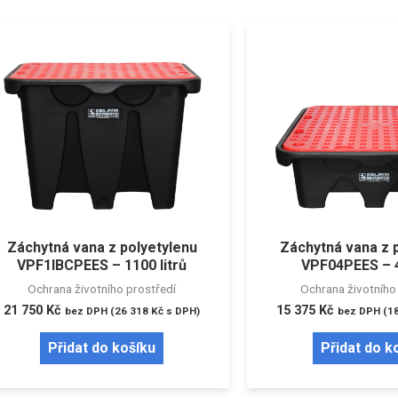
Záchytná vana z polyetylenu
Záchytná vana z 
VPF1IBCPEES – 1100 litrů
VPF04PEES – 4
Ochrana životního prostředí
Ochrana životního
21 750
Kč
15 375
Kč
bez DPH (
26 318
Kč
s DPH)
bez DPH (
1
Přidat do košíku
Přidat do k