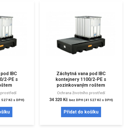
 pod IBC
Záchytná vana pod IBC
0/2-PE s
kontejnery 1100/2-PE s
oštem
pozinkovaným roštem
 prostředí
Ochrana životního prostředí
34 320
Kč
1 527
Kč
s DPH)
bez DPH (
41 527
Kč
s DPH)
ošíku
Přidat do košíku