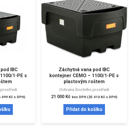
 pod IBC
Záchytná vana pod IBC
1100/1-PE s
kontejner CEMO – 1100/1-PE s
oštem
plastovým roštem
 prostředí
Ochrana životního prostředí
21 000
Kč
6 499
Kč
s DPH)
bez DPH (
25 410
Kč
s DPH)
ošíku
Přidat do košíku