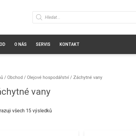
OD
O NÁS
SERVIS
KONTAKT
mů
/
Obchod
/
Olejové hospodářství
/ Záchytné vany
áchytné vany
razuji všech 15 výsledků