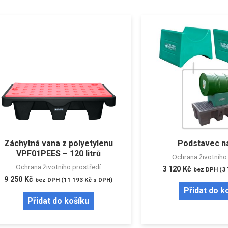
Záchytná vana z polyetylenu
Podstavec na
VPF01PEES – 120 litrů
Ochrana životního
Ochrana životního prostředí
3 120
Kč
bez DPH (
3
9 250
Kč
bez DPH (
11 193
Kč
s DPH)
Přidat do k
Přidat do košíku