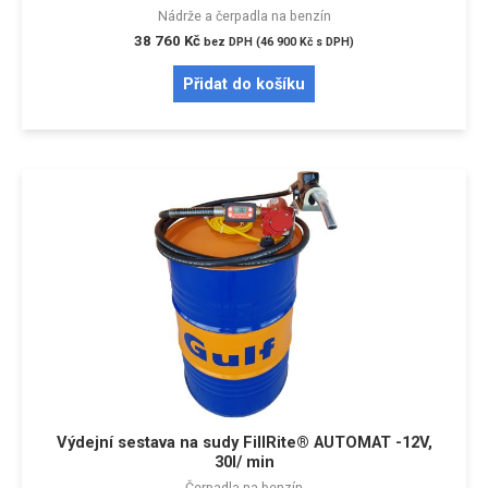
Nádrže a čerpadla na benzín
38 760
Kč
bez DPH (
46 900
Kč
s DPH)
Přidat do košíku
Výdejní sestava na sudy FillRite® AUTOMAT -12V,
30l/ min
Čerpadla na benzín