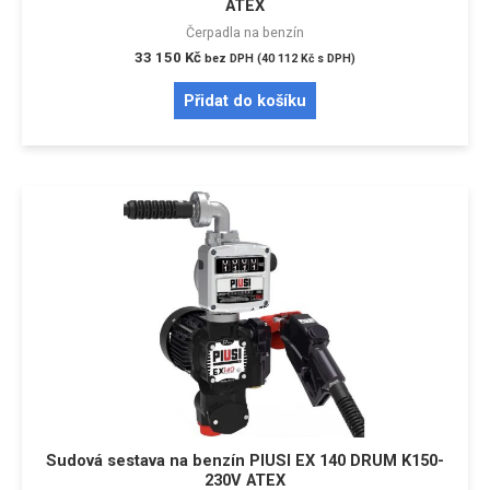
ATEX
Čerpadla na benzín
33 150
Kč
bez DPH (
40 112
Kč
s DPH)
Přidat do košíku
Sudová sestava na benzín PIUSI EX 140 DRUM K150-
230V ATEX