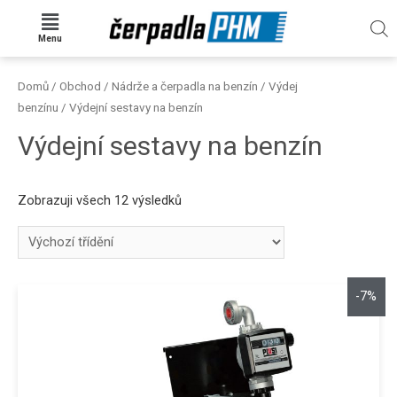
Menu
Domů
/
Obchod
/
Nádrže a čerpadla na benzín
/
Výdej
benzínu
/ Výdejní sestavy na benzín
Výdejní sestavy na benzín
Zobrazuji všech 12 výsledků
-7%