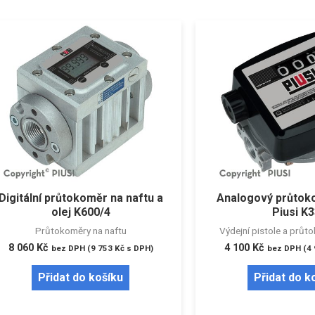
Digitální průtokoměr na naftu a
Analogový průtoko
olej K600/4
Piusi K
Průtokoměry na naftu
Výdejní pistole a průt
8 060
Kč
4 100
Kč
bez DPH (
9 753
Kč
s DPH)
bez DPH (
4
Přidat do košíku
Přidat do k