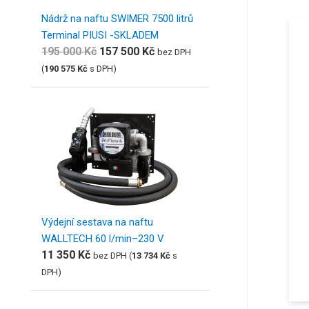
Nádrž na naftu SWIMER 7500 litrů
Terminal PIUSI -SKLADEM
195 000
Kč
157 500
Kč
bez DPH
(
190 575
Kč
s DPH)
Výdejní sestava na naftu
WALLTECH 60 l/min–230 V
11 350
Kč
bez DPH (
13 734
Kč
s
DPH)