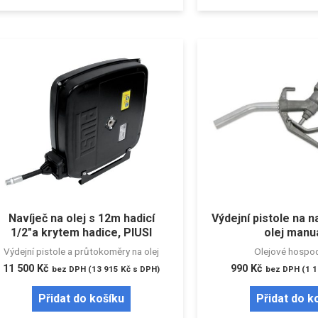
Navíječ na olej s 12m hadicí
Výdejní pistole na n
1/2″a krytem hadice, PIUSI
olej manu
Výdejní pistole a průtokoměry na olej
Olejové hospod
11 500
Kč
990
Kč
bez DPH (
13 915
Kč
s DPH)
bez DPH (
1 
Přidat do košíku
Přidat do k