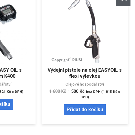
EASY OIL s
Výdejní pistole na olej EASYOIL s
m K400
flexi výlevkou
ářství
Olejové hospodářství
1 600
Kč
1 500
Kč
 321
Kč
s DPH)
bez DPH (
1 815
Kč
s
DPH)
ošíku
Přidat do košíku