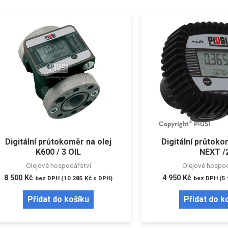
Digitální průtokoměr na olej
Digitální průtoko
K600 / 3 OIL
NEXT /
Olejové hospodářství
Olejové hospod
8 500
Kč
4 950
Kč
bez DPH (
10 285
Kč
s DPH)
bez DPH (
5
Přidat do košíku
Přidat do k