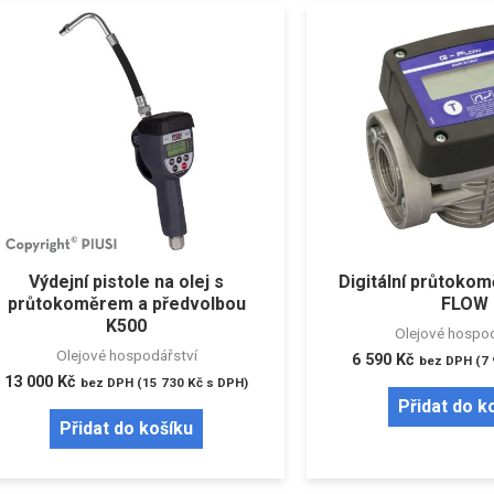
Výdejní pistole na olej s
Digitální průtokomě
průtokoměrem a předvolbou
FLOW
K500
Olejové hospod
Olejové hospodářství
6 590
Kč
bez DPH (
7
13 000
Kč
bez DPH (
15 730
Kč
s DPH)
Přidat do k
Přidat do košíku