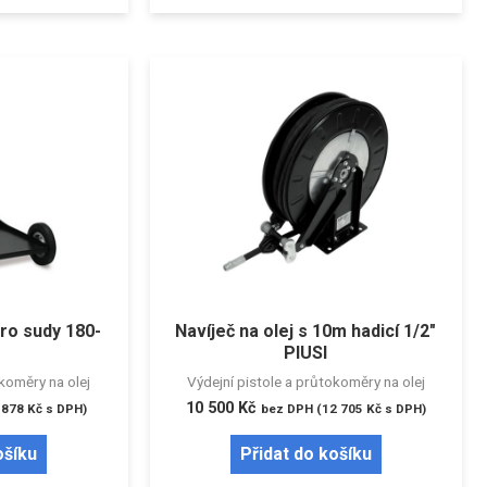
pro sudy 180-
Navíječ na olej s 10m hadicí 1/2″
PIUSI
okoměry na olej
Výdejní pistole a průtokoměry na olej
10 500
Kč
 878
Kč
s DPH)
bez DPH (
12 705
Kč
s DPH)
ošíku
Přidat do košíku