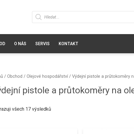
OD
O NÁS
SERVIS
KONTAKT
mů
/
Obchod
/
Olejové hospodářství
/ Výdejní pistole a průtokoměry n
dejní pistole a průtokoměry na ole
razuji všech 17 výsledků