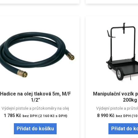
Hadice na olej tlaková 5m, M/F
Manipulační vozík 
1/2″
200kg
Výdejní pistole a průtokoměry na olej
Výdejní pistole a průt
1 785
Kč
8 990
Kč
bez DPH (
2 160
Kč
s DPH)
bez DPH (
10
Přidat do košíku
Přidat do k