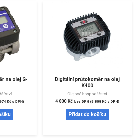
r na olej G-
Digitální průtokoměr na olej
K400
ářství
Olejové hospodářství
4 800
Kč
 974
Kč
s DPH)
bez DPH (
5 808
Kč
s DPH)
ošíku
Přidat do košíku