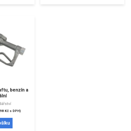
aftu, benzín a
ální
ářství
198
Kč
s DPH)
ošíku