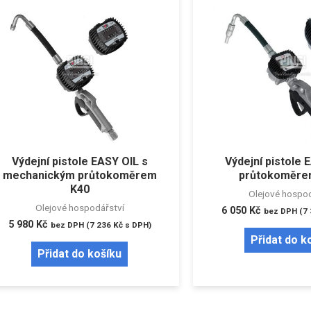
Výdejní pistole EASY OIL s
Výdejní pistole 
mechanickým průtokoměrem
průtokoměre
K40
Olejové hospod
Olejové hospodářství
6 050
Kč
bez DPH (
7
5 980
Kč
bez DPH (
7 236
Kč
s DPH)
Přidat do k
Přidat do košíku