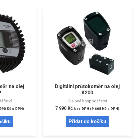
měr na olej
Digitální průtokoměr na olej
2
K200
ářství
Olejové hospodářství
7 990
Kč
 990
Kč
s DPH)
bez DPH (
9 668
Kč
s DPH)
ošíku
Přidat do košíku