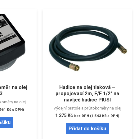
měr na olej
Hadice na olej tlaková –
33
propojovací 2m, F/F 1/2″ na
navíječ hadice PIUSI
okoměry na olej
Výdejní pistole a průtokoměry na olej
 961
Kč
s DPH)
1 275
Kč
bez DPH (
1 543
Kč
s DPH)
ošíku
Přidat do košíku