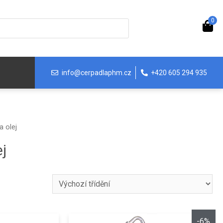
0
info@cerpadlaphm.cz
+420 605 294 935
a olej
j
-6%