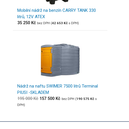
Mobilní nádrž na benzín CARRY TANK 330
litrů, 12V ATEX
35 250
Kč
bez DPH (
42 653
Kč
s DPH)
Nádrž na naftu SWIMER 7500 litrů Terminal
PIUSI -SKLADEM
195 000
Kč
157 500
Kč
bez DPH (
190 575
Kč
s
DPH)