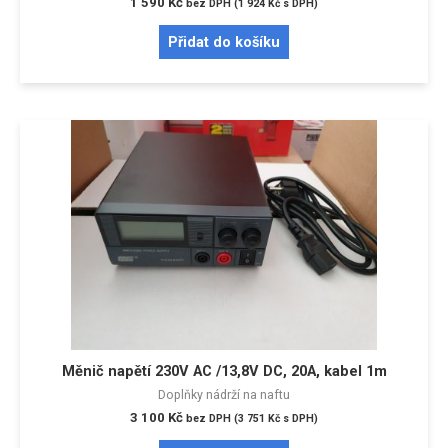
1 590
Kč
bez DPH (
1 924
Kč
s DPH)
Přidat do košíku
Měnič napětí 230V AC /13,8V DC, 20A, kabel 1m
Doplňky nádrží na naftu
3 100
Kč
bez DPH (
3 751
Kč
s DPH)