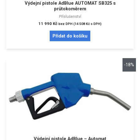
Výdejní pistole AdBlue AUTOMAT SB325 s
průtokoměrem
Příslušenství
11 990
Kč
bez DPH (
14 508
Kč
s DPH)
Přidat do košíku
-18%
Výdejní pistole AdBlue – Automat