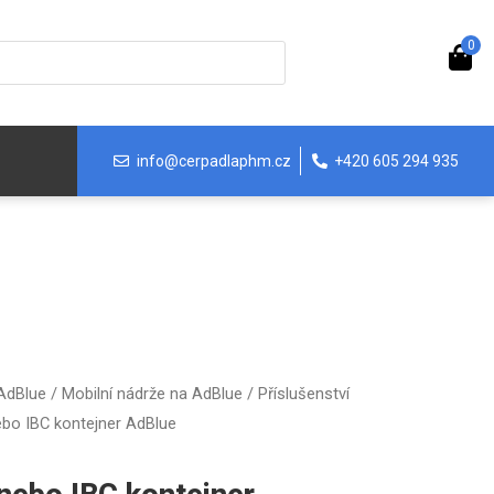
0
info@cerpadlaphm.cz
+420 605 294 935
 AdBlue
/
Mobilní nádrže na AdBlue
/
Příslušenství
ebo IBC kontejner AdBlue