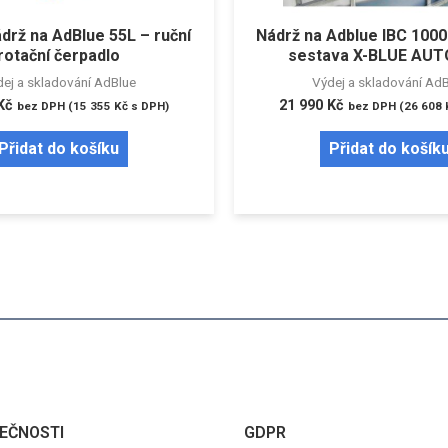
ádrž na AdBlue 55L – ruční
Nádrž na Adblue IBC 1000
rotační čerpadlo
sestava X-BLUE AU
ej a skladování AdBlue
Výdej a skladování Ad
Kč
21 990
Kč
bez DPH (
15 355
Kč
s DPH)
bez DPH (
26 608
Přidat do košíku
Přidat do košík
EČNOSTI
GDPR