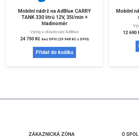
Mobilní nádrž na AdBlue CARRY
Mobilní n
TANK 330 litrů 12V, 35l/min +
hladinoměr
Výd
Výdej a skladování AdBlue
12 690
24 750
Kč
bez DPH (
29 948
Kč
s DPH)
Přidat do košíku
ZÁKAZNICKÁ ZÓNA
O SPOL