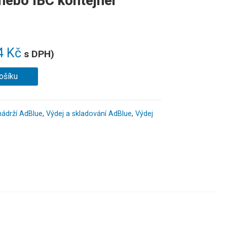
 nebo IBC kontejner
4
Kč
s DPH)
ošíku
 nádrží AdBlue
,
Výdej a skladování AdBlue
,
Výdej