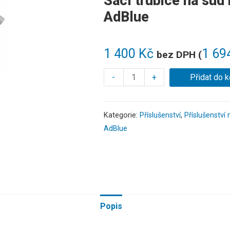
Sací trubice na sud
AdBlue
1 400
Kč
1 69
bez DPH (
-
+
Přidat do k
Kategorie:
Příslušenství
,
Příslušenství
AdBlue
Popis