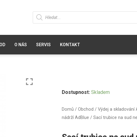
OD
O NÁS
SERVIS
KONTAKT
Dostupnost:
Skladem
Domů
/
Obchod
/
Výdej a skladování
nádrží AdBlue
/ Sací trubice na sud n