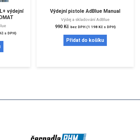
L+ výdejní
Výdejní pistole AdBlue Manual
TOMAT
Výdej a skladování AdBlue
Blue
990
Kč
bez DPH (
1 198
Kč
s DPH)
Kč
s DPH)
Přidat do košíku
u