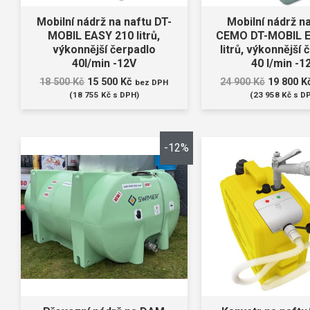
Mobilní nádrž na naftu DT-
Mobilní nádrž n
MOBIL EASY 210 litrů,
CEMO DT-MOBIL E
výkonnější čerpadlo
litrů, výkonnější 
40l/min -12V
40 l/min -1
18 500
Kč
15 500
Kč
24 900
Kč
19 800
K
bez DPH
(
18 755
Kč
s DPH)
(
23 958
Kč
s D
-12%