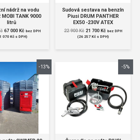
ní nádrž na vodu
Sudová sestava na benzín
 MOBI TANK 9000
Piusi DRUM PANTHER
litrů
EX50 -230V ATEX
Kč
67 000
Kč
22 900
Kč
21 700
Kč
bez DPH
bez DPH
1 070
Kč
s DPH)
(
26 257
Kč
s DPH)
-13%
-5%