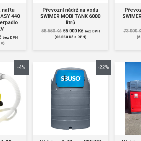
a naftu
Převozní nádrž na vodu
Převoz
ASY 440
SWIMER MOBI TANK 6000
SWIMER
čerpadlo
litrů
2V
58 550
Kč
55 000
Kč
73 000
bez DPH
č
(
66 550
Kč
s DPH)
(
8
bez DPH
PH)
-4%
-22%