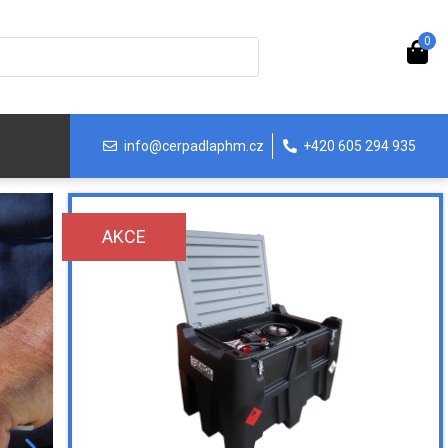
0
info@cerpadlaphm.cz
+420 605 294 935
AKCE
Výdej a skladování 