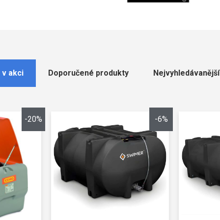
 v akci
Doporučené produkty
Nejvyhledávanější
-20%
-6%