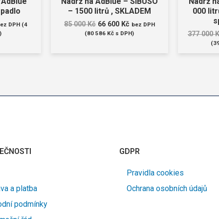
/AdBlue
Nádrž na AdBlue – SIBUSO
Nádrž n
rpadlo
– 1500 litrů , SKLADEM
000 lit
s
85 000
Kč
66 600
Kč
ez DPH (
4
bez DPH
)
(
80 586
Kč
s DPH)
377 000
(
3
EČNOSTI
GDPR
Pravidla cookies
va a platba
Ochrana osobních údajů
dní podmínky