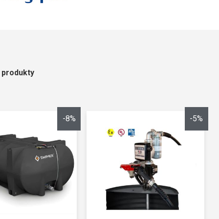
 produkty
-8%
-5%