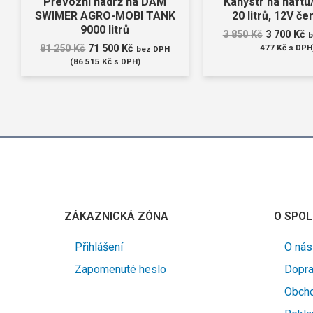
Převozní nádrž na DAM
Kanystr na naftu
SWIMER AGRO-MOBI TANK
20 litrů, 12V če
9000 litrů
3 850
Kč
3 700
Kč
b
81 250
Kč
71 500
Kč
477
Kč
s DPH
bez DPH
(
86 515
Kč
s DPH)
ZÁKAZNICKÁ ZÓNA
O SPOL
Přihlášení
O nás
Zapomenuté heslo
Dopra
Obcho