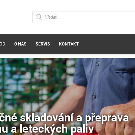
OD
O NÁS
SERVIS
KONTAKT
né skladování a přeprava
u a leteckých paliv