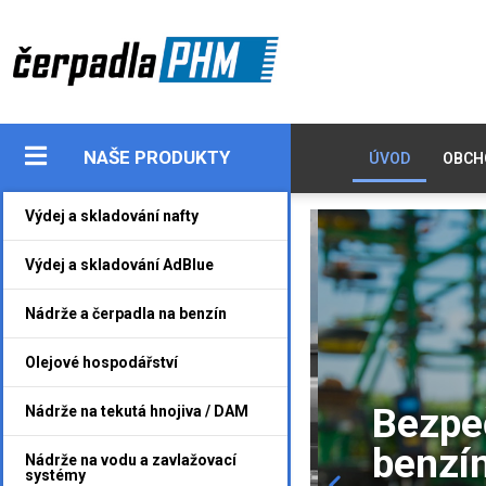
NAŠE PRODUKTY
ÚVOD
OBCH
Výdej a skladování nafty
Výdej a skladování AdBlue
Nádrže a čerpadla na benzín
Olejové hospodářství
kladování i
Bezpeč
Nádrže na tekutá hnojiva / DAM
benzín
Nádrže na vodu a zavlažovací
systémy