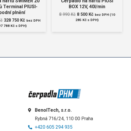
a naftu SWIMER 20
Čerpadlo na naftu PIUSI
rů Terminal PIUSI-
BOX 12V, 40l/min
podní plnění
8 990
Kč
8 500
Kč
bez DPH (
10
Kč
328 750
Kč
285
Kč
s DPH)
bez DPH
97 788
Kč
s DPH)
BenolTech, s.r.o.
Rybná 716/24, 110 00 Praha
+420 605 294 935