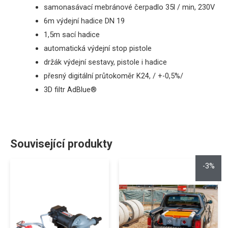
samonasávací mebránové čerpadlo
35l / min, 230V
6m výdejní hadice DN 19
1,5m sací hadice
automatická výdejní stop pistole
držák výdejní sestavy, pistole i hadice
přesný digitální průtokoměr
K24, / +-0,5%/
3D filtr AdBlue®
Související produkty
-3%