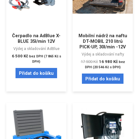
Čerpadlo na AdBlue X-
Mobilní nádrž na naftu
BLUE 35l/min 12V
DT-MOBIL 210 litrů
PICK-UP, 30l/min -12V
Výdej a skladování AdBlue
Výdej a skladování nafty
6 500
Kč
bez DPH (
7 865
Kč
s
17 500
Kč
16 980
Kč
DPH)
bez
DPH (
20 546
Kč
s DPH)
Přidat do košíku
Přidat do košíku