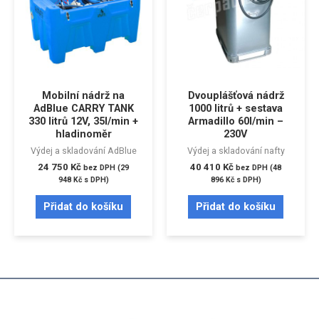
Mobilní nádrž na
Dvouplášťová nádrž
AdBlue CARRY TANK
1000 litrů + sestava
330 litrů 12V, 35l/min +
Armadillo 60l/min –
hladinoměr
230V
Výdej a skladování AdBlue
Výdej a skladování nafty
24 750
Kč
40 410
Kč
bez DPH (
29
bez DPH (
48
948
Kč
s DPH)
896
Kč
s DPH)
Přidat do košíku
Přidat do košíku