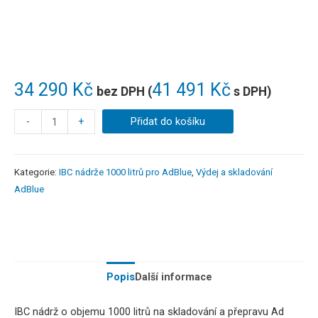
34 290
Kč
41 491
Kč
bez DPH (
s DPH)
-
+
Přidat do košíku
Kategorie:
IBC nádrže 1000 litrů pro AdBlue
,
Výdej a skladování
AdBlue
Popis
Další informace
IBC nádrž o objemu 1000 litrů na skladování a přepravu Ad