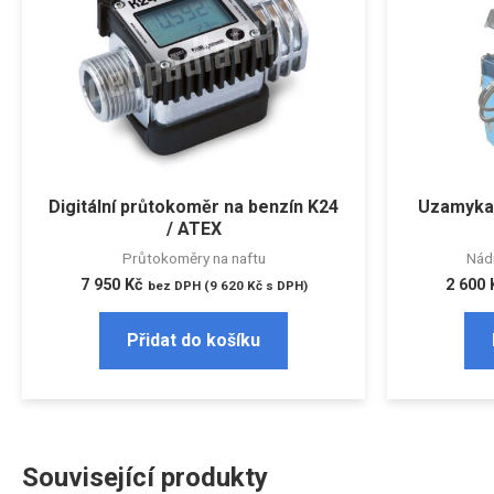
Digitální průtokoměr na benzín K24
Uzamykat
/ ATEX
Průtokoměry na naftu
Nádr
7 950
Kč
2 600
bez DPH (
9 620
Kč
s DPH)
Přidat do košíku
Související produkty