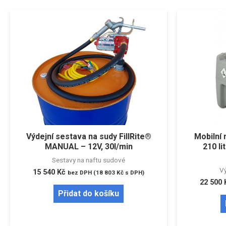
Výdejní sestava na sudy FillRite®
Mobilní 
MANUAL – 12V, 30l/min
210 li
Sestavy na naftu sudové
Vý
15 540
Kč
bez DPH (
18 803
Kč
s DPH)
22 500
Přidat do košíku