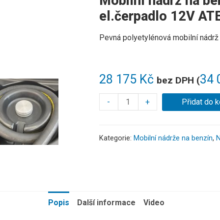
Mobilní nádrž na ben
el.čerpadlo 12V AT
Pevná polyetylénová mobilní nádrž 
28 175
Kč
34 
bez DPH (
-
+
Přidat do k
Kategorie:
Mobilní nádrže na benzín
,
N
Popis
Další informace
Video