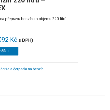
zín 220 litrů –
EX
na přepravu benzínu o objemu 220 litrů.
092
Kč
s DPH)
ošíku
ádrže a čerpadla na benzín