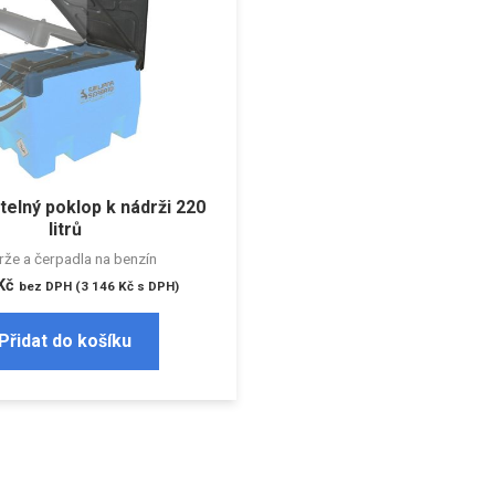
elný poklop k nádrži 220
litrů
že a čerpadla na benzín
Kč
bez DPH (
3 146
Kč
s DPH)
Přidat do košíku