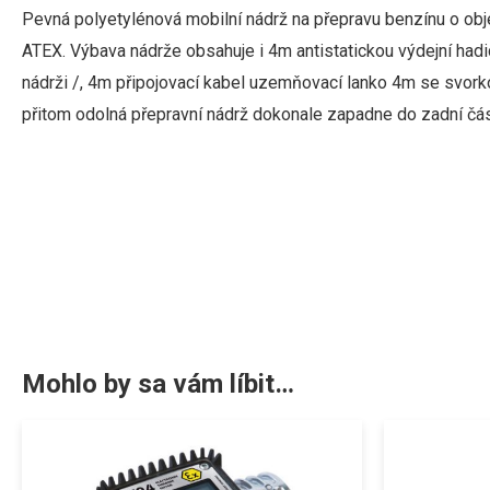
Pevná polyetylénová mobilní nádrž na přepravu benzínu o obj
ATEX
.
Výbava
nádrže
obsahuje
i
4m
antistatickou
výdejní
hadi
nádrži /
, 4m připojovací kabel
uzemňovací
lanko
4m
se
svork
přitom odolná přepravní nádrž dokonale zapadne do zadní čás
Mohlo by sa vám líbit…