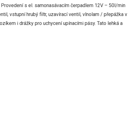
Provedení s
el
. samonasávacím
čerpadlem
12V
–
50l
/
min
ntil
, vstupní hrubý filtr,
uzavírací ventil
,
vlnolam / přepážka v
ozíkem
i
drážky
pro
uchycení
upínacími
pásy
.
Tato lehká a