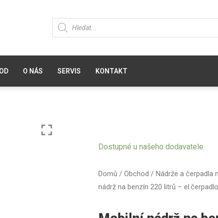
OD
O NÁS
SERVIS
KONTAKT
Dostupné u našeho dodavatele
Domů
/
Obchod
/
Nádrže a čerpadla 
nádrž na benzín 220 litrů – el.čerpad