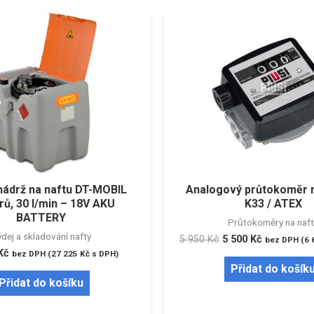
nádrž na naftu DT-MOBIL
Analogový průtokoměr n
trů, 30 l/min – 18V AKU
K33 / ATEX
BATTERY
Průtokoměry na naft
dej a skladování nafty
5 950
Kč
5 500
Kč
bez DPH (
6 
Kč
bez DPH (
27 225
Kč
s DPH)
Přidat do košík
Přidat do košíku