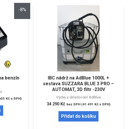
-8%
a benzín
IBC nádrž na AdBlue 1000L +
sestava SUZZARA BLUE 3 PRO –
AUTOMAT, 3D filtr -230V
u
Výdej a skladování AdBlue
655
Kč
s DPH)
34 290
Kč
bez DPH (
41 491
Kč
s DPH)
u
Přidat do košíku