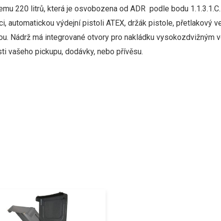
emu 220 litrů,
která je
osvobozena od ADR
podle bodu 1.1.3.1.C.
ci
,
automatickou
výdejní pistoli
ATEX, držák pistole,
přetlakový
ve
ou.
Nádrž
má
integrované
otvory
pro
nakládku
vysokozdvižným
v
ti vašeho pickupu, dodávky, nebo přívěsu.