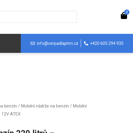
0
info@cerpadlaphm.cz
+420 605 294 935
na benzín
/
Mobilní nádrže na benzín
/ Mobilní
lo 12V ATEX