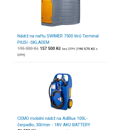
Nádrž na naftu SWIMER 7500 litrů Terminal
PIUSI -SKLADEM
195 000
Kč
157 500
Kč
bez DPH (
190 575
Kč
s
DPH)
CEMO mobilní nádrž na AdBlue 100L-
čerpadlo, 30l/min - 18V AKU BATTERY