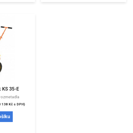
 KS 35-E
rozmetadla
8 138
Kč
s DPH)
ošíku