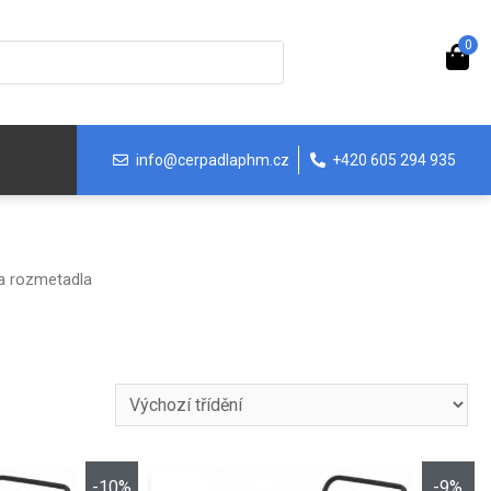
0
info@cerpadlaphm.cz
+420 605 294 935
a rozmetadla
-10%
-9%