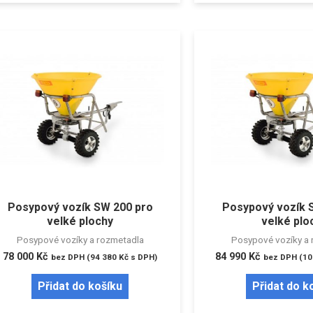
Posypový vozík SW 200 pro
Posypový vozík 
velké plochy
velké plo
Posypové vozíky a rozmetadla
Posypové vozíky a 
78 000
Kč
84 990
Kč
bez DPH (
94 380
Kč
s DPH)
bez DPH (
10
Přidat do košíku
Přidat do k