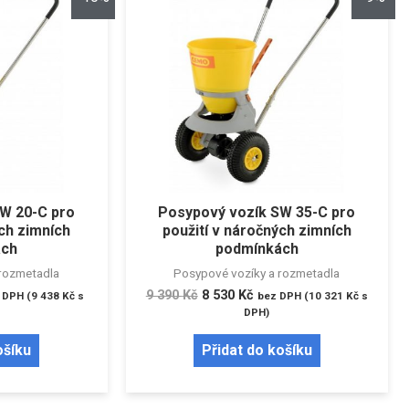
W 20-C pro
Posypový vozík SW 35-C pro
ých zimních
použití v náročných zimních
ách
podmínkách
rozmetadla
Posypové vozíky a rozmetadla
9 390
Kč
8 530
Kč
 DPH (
9 438
Kč
s
bez DPH (
10 321
Kč
s
DPH)
ošíku
Přidat do košíku