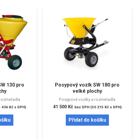
SW 130 pro
Posypový vozík SW 180 pro
chy
velké plochy
rozmetadla
Posypové vozíky a rozmetadla
41 500
Kč
5 436
Kč
s DPH)
bez DPH (
50 215
Kč
s DPH)
ošíku
Přidat do košíku