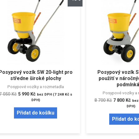
Posypový vozík SW 20-light pro
Posypový vozík S
středne široké plochy
použití v náročn
podmínk
Posypové vozíky a rozmetadla
Posypové vozíky a 
7 050
Kč
5 990
Kč
bez DPH (
7 248
Kč
s
DPH)
8 700
Kč
7 800
Kč
bez
DPH)
Přidat do košíku
Přidat do k