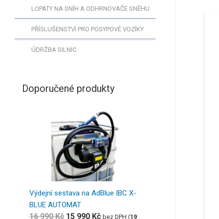
LOPATY NA SNÍH A ODHRNOVAČE SNĚHU
PŘÍSLUŠENSTVÍ PRO POSYPOVÉ VOZÍKY
ÚDRŽBA SILNIC
Doporučené produkty
Výdejní sestava na AdBlue IBC X-
BLUE AUTOMAT
16 990
Kč
15 990
Kč
bez DPH (
19