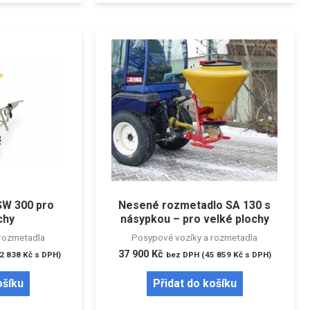
SW 300 pro
Nesené rozmetadlo SA 130 s
chy
násypkou – pro velké plochy
rozmetadla
Posypové vozíky a rozmetadla
37 900
Kč
2 838
Kč
s DPH)
bez DPH (
45 859
Kč
s DPH)
ošíku
Přidat do košíku