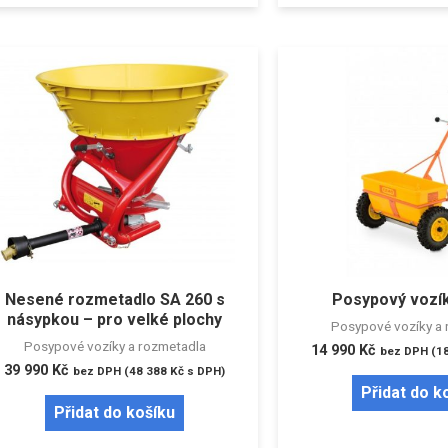
Nesené rozmetadlo SA 260 s
Posypový vozík
násypkou – pro velké plochy
Posypové vozíky a 
Posypové vozíky a rozmetadla
14 990
Kč
bez DPH (
1
39 990
Kč
bez DPH (
48 388
Kč
s DPH)
Přidat do k
Přidat do košíku