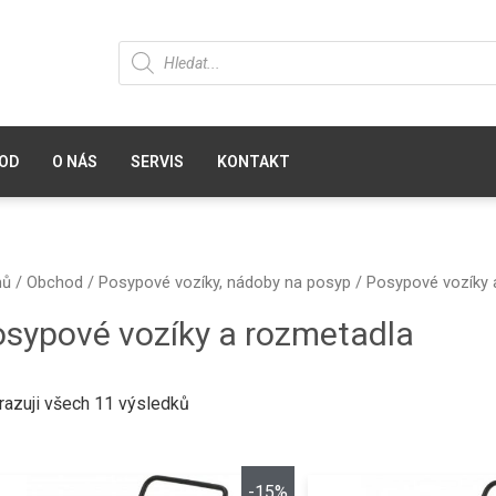
OD
O NÁS
SERVIS
KONTAKT
mů
/
Obchod
/
Posypové vozíky, nádoby na posyp
/ Posypové vozíky 
sypové vozíky a rozmetadla
razuji všech 11 výsledků
-15%