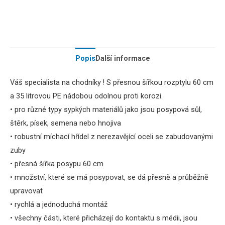
Popis
Další informace
Váš specialista na chodníky !
S přesnou šířkou rozptylu 60 cm
a 35 litrovou PE nádobou odolnou proti korozi.
•
pro různé typy
sypkých
materiálů jako jsou
posypová
sůl,
štěrk
,
písek
,
semena nebo
hnojiva
•
robustní
míchací
hřídel
z
nerezavějící
oceli se
zabudovanými
zuby
•
přesná
šířka
posypu
60
cm
•
množství, které se
má
posypovat,
se
dá
přesně
a
průběžně
upravovat
•
rychlá
a
jednoduchá montáž
•
všechny části
, které přicházejí
do kontaktu s
médii
,
jsou