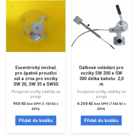
Excentrický míchač
Dálkové ovládání pro
pro špatně proudící
vozíky SW 200 a SW
sůl a zrna pro vozíky
300 délka kabelu: 2,0
SW 20, SW 35 a SW50
m
Posypové vozíky, nádoby na
Posypové vozíky, nádoby na
posyp
posyp
950
Kč
6 250
Kč
bez DPH (
1 150
Kč
s
bez DPH (
7 563
Kč
s
DPH)
DPH)
Přidat do košíku
Přidat do košíku