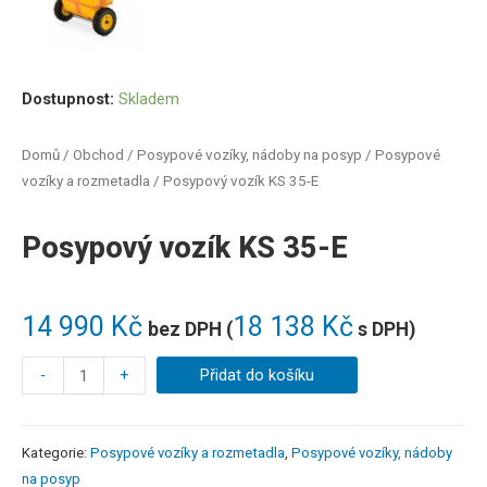
Dostupnost:
Skladem
Domů
/
Obchod
/
Posypové vozíky, nádoby na posyp
/
Posypové
vozíky a rozmetadla
/ Posypový vozík KS 35-E
Posypový vozík KS 35-E
14 990
Kč
18 138
Kč
bez DPH (
s DPH)
-
+
Přidat do košíku
Kategorie:
Posypové vozíky a rozmetadla
,
Posypové vozíky, nádoby
na posyp