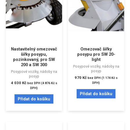
Nastavitelný omezovač
Omezovač šířky
šířky posypu,
posypu pro SW 20-
pozinkovaný, pro SW
light
200 a SW 300
Posypové vozíky, nádoby na
posyp
Posypové vozíky, nádoby na
posyp
970
Kč
bez DPH (
1 174
Kč
s
4 030
Kč
DPH)
bez DPH (
4 876
Kč
s
DPH)
Přidat do košíku
Přidat do košíku