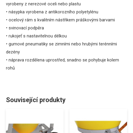
vyrobeny
z
nerezové oceli nebo
plastu
•
násypka
vyrobena
z
antikorozního
polyetylénu
•
ocelový
rám s
kvalitním
nástřikem
práškovými
barvami
•
svinovací
podpěra
•
rukojeť
s nastavitelnou délkou
•
gumové
pneumatiky
se zimními
nebo
hrubými
terénními
dezény
•
náprava
rozdělena
uprostřed
, snadno se
pohybuje
kolem
rohů
Související produkty