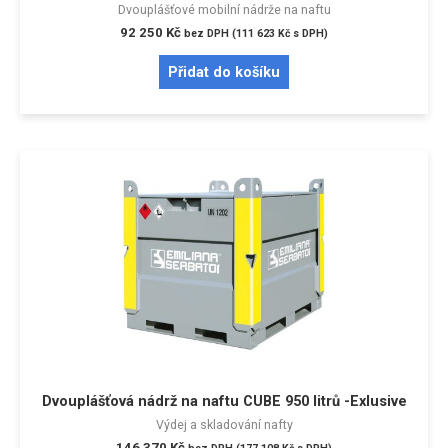
Dvouplášťové mobilní nádrže na naftu
92 250
Kč
bez DPH (
111 623
Kč
s DPH)
Přidat do košíku
Dvouplášťová nádrž na naftu CUBE 950 litrů -Exlusive
Výdej a skladování nafty
146 370
Kč