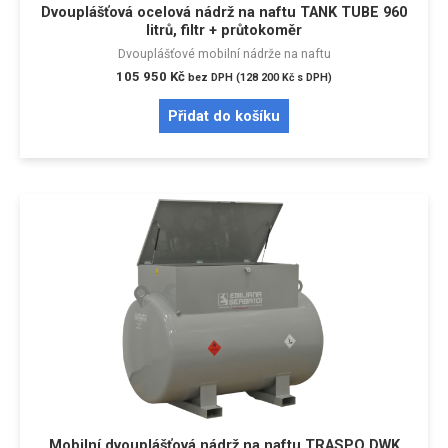
Dvouplášťová ocelová nádrž na naftu TANK TUBE 960
litrů, filtr + průtokoměr
Dvouplášťové mobilní nádrže na naftu
105 950
Kč
bez DPH (
128 200
Kč
s DPH)
Přidat do košíku
Mobilní dvouplášťová nádrž na naftu TRASPO DWK