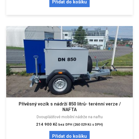
Přidat do košíku
Přívěsný vozík s nádrží 850 litrů- terénní verze /
NAFTA
Dvouplášťové mobilní nádrže na naftu
214 900
Kč
bez DPH (
260 029
Kč
s DPH)
Přidat do košíku