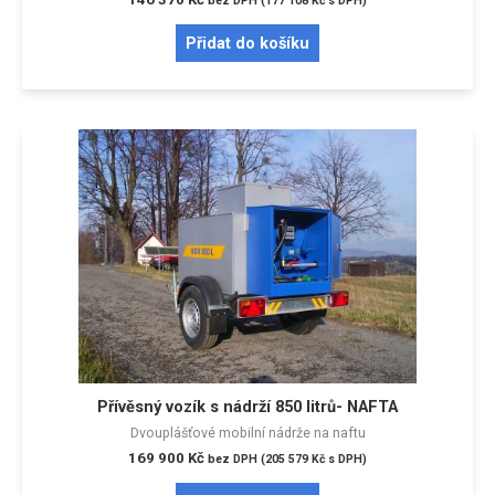
bez DPH (
177 108
Kč
s DPH)
Přidat do košíku
Přívěsný vozík s nádrží 850 litrů- NAFTA
Dvouplášťové mobilní nádrže na naftu
169 900
Kč
bez DPH (
205 579
Kč
s DPH)