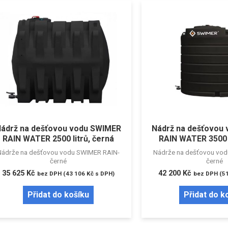
ádrž na dešťovou vodu SWIMER
Nádrž na dešťovou
RAIN WATER 2500 litrů, černá
RAIN WATER 3500 l
Nádrže na dešťovou vodu SWIMER RAIN-
Nádrže na dešťovou vo
černé
černé
35 625
Kč
42 200
Kč
bez DPH (
43 106
Kč
s DPH)
bez DPH (
5
Přidat do košíku
Přidat do k