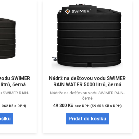
 vodu SWIMER
Nádrž na dešťovou vodu SWIMER
itrů, černá
RAIN WATER 5000 litrů, černá
du SWIMER RAIN-
Nádrže na dešťovou vodu SWIMER RAIN-
černé
49 300
Kč
1 062
Kč
s DPH)
bez DPH (
59 653
Kč
s DPH)
ošíku
Přidat do košíku