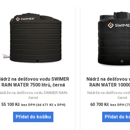
ádrž na dešťovou vodu SWIMER
Nádrž na dešťovou
RAIN WATER 7500 litrů, černá
RAIN WATER 10000 
Nádrže na dešťovou vodu SWIMER RAIN-
Nádrže na dešťovou vo
černé
černé
55 100
Kč
60 700
Kč
bez DPH (
66 671
Kč
s DPH)
bez DPH (
7
Přidat do košíku
Přidat do k