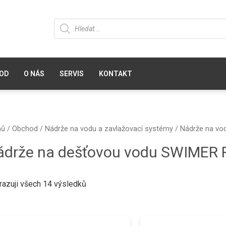
OD
O NÁS
SERVIS
KONTAKT
mů
/
Obchod
/
Nádrže na vodu a zavlažovací systémy
/
Nádrže na vo
ádrže na dešťovou vodu SWIMER R
razuji všech 14 výsledků