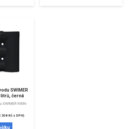
 vodu SWIMER
itrů, černá
du SWIMER RAIN-
2 358
Kč
s DPH)
ošíku