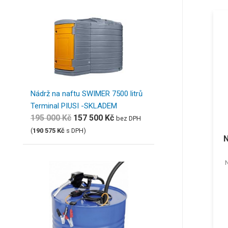
Nádrž na naftu SWIMER 7500 litrů
Terminal PIUSI -SKLADEM
195 000
Kč
157 500
Kč
bez DPH
(
190 575
Kč
s DPH)
N