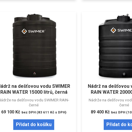
ádrž na dešťovou vodu SWIMER
Nádrž na dešťovou
RAIN WATER 15000 litrů, černá
RAIN WATER 20000 
Nádrže na dešťovou vodu SWIMER RAIN-
Nádrže na dešťovou vo
černé
černé
69 100
Kč
89 400
Kč
bez DPH (
83 611
Kč
s DPH)
bez DPH (
10
Přidat do košíku
Přidat do k