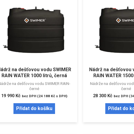
ádrž na dešťovou vodu SWIMER
Nádrž na dešťovou
RAIN WATER 1000 litrů, černá
RAIN WATER 1500 l
Nádrže na dešťovou vodu SWIMER RAIN-
Nádrže na dešťovou vo
černé
černé
19 990
Kč
28 300
Kč
bez DPH (
24 188
Kč
s DPH)
bez DPH (
3
Přidat do košíku
Přidat do k