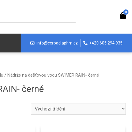
0
info@cerpadlaphm.cz
+420 605 294 935
du
/ Nádrže na dešťovou vodu SWIMER RAIN- černé
AIN- černé