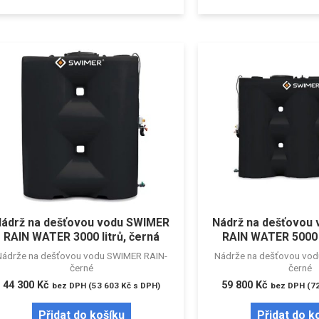
ádrž na dešťovou vodu SWIMER
Nádrž na dešťovou
RAIN WATER 3000 litrů, černá
RAIN WATER 5000 l
Nádrže na dešťovou vodu SWIMER RAIN-
Nádrže na dešťovou vo
černé
černé
44 300
Kč
59 800
Kč
bez DPH (
53 603
Kč
s DPH)
bez DPH (
7
Přidat do košíku
Přidat do k