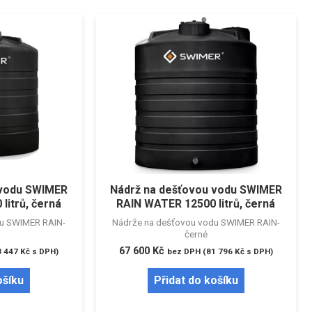
 vodu SWIMER
Nádrž na dešťovou vodu SWIMER
litrů, černá
RAIN WATER 12500 litrů, černá
du SWIMER RAIN-
Nádrže na dešťovou vodu SWIMER RAIN-
černé
67 600
Kč
3 447
Kč
s DPH)
bez DPH (
81 796
Kč
s DPH)
ošíku
Přidat do košíku