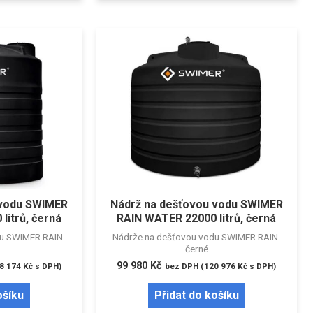
 vodu SWIMER
Nádrž na dešťovou vodu SWIMER
litrů, černá
RAIN WATER 22000 litrů, černá
du SWIMER RAIN-
Nádrže na dešťovou vodu SWIMER RAIN-
černé
99 980
Kč
8 174
Kč
s DPH)
bez DPH (
120 976
Kč
s DPH)
ošíku
Přidat do košíku