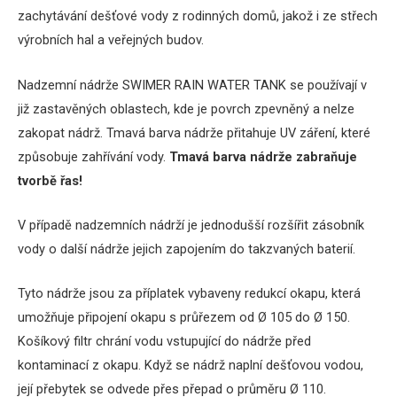
zachytávání dešťové vody z rodinných domů, jakož i ze střech
výrobních hal a veřejných budov.
Nadzemní nádrže SWIMER RAIN WATER TANK se používají v
již zastavěných oblastech, kde je povrch zpevněný a nelze
zakopat nádrž.
Tmavá barva nádrže přitahuje UV záření, které
způsobuje zahřívání vody.
Tmavá barva nádrže zabraňuje
tvorbě řas!
V případě nadzemních nádrží je jednodušší rozšířit zásobník
vody o další nádrže jejich zapojením do takzvaných baterií.
Tyto nádrže jsou za příplatek vybaveny redukcí okapu, která
umožňuje připojení okapu s průřezem od Ø 105 do Ø 150.
Košíkový filtr chrání vodu vstupující do nádrže před
kontaminací z okapu.
Když se nádrž naplní dešťovou vodou,
její přebytek se odvede přes přepad o průměru Ø 110.