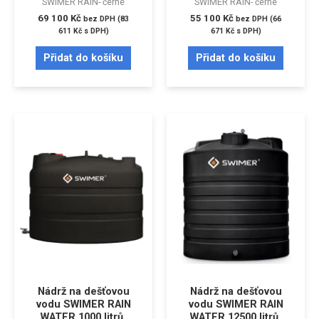
SWIMER RAIN- černé
SWIMER RAIN- černé
69 100
Kč
55 100
Kč
bez DPH (
83
bez DPH (
66
611
Kč
s DPH)
671
Kč
s DPH)
Přidat do košíku
Přidat do košíku
Nádrž na dešťovou
Nádrž na dešťovou
vodu SWIMER RAIN
vodu SWIMER RAIN
WATER 1000 litrů,
WATER 12500 litrů,