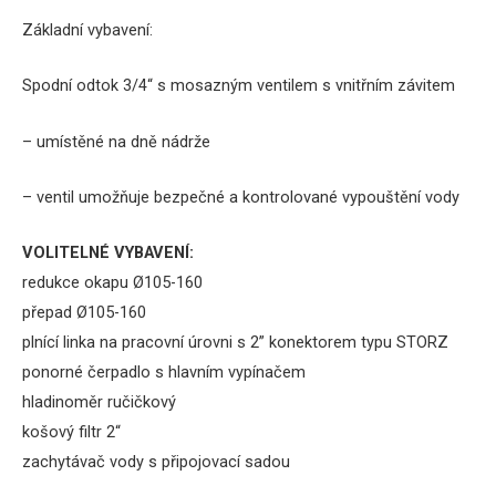
Základní vybavení:
Spodní odtok 3/4“ s mosazným ventilem s vnitřním závitem
– umístěné na dně nádrže
– ventil umožňuje bezpečné a kontrolované vypouštění vody
VOLITELNÉ VYBAVENÍ:
redukce okapu Ø105-160
přepad Ø105-160
plnící linka na pracovní úrovni s 2” konektorem typu STORZ
ponorné čerpadlo s hlavním vypínačem
hladinoměr ručičkový
košový filtr 2“
zachytávač vody s připojovací sadou