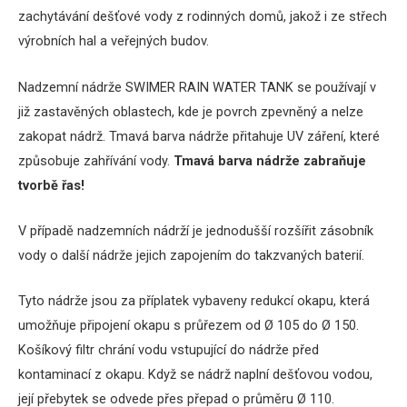
zachytávání dešťové vody z rodinných domů, jakož i ze střech
výrobních hal a veřejných budov.
Nadzemní nádrže SWIMER RAIN WATER TANK se používají v
již zastavěných oblastech, kde je povrch zpevněný a nelze
zakopat nádrž.
Tmavá barva nádrže přitahuje UV záření, které
způsobuje zahřívání vody.
Tmavá barva nádrže zabraňuje
tvorbě řas!
V případě nadzemních nádrží je jednodušší rozšířit zásobník
vody o další nádrže jejich zapojením do takzvaných baterií.
Tyto nádrže jsou za příplatek vybaveny redukcí okapu, která
umožňuje připojení okapu s průřezem od Ø 105 do Ø 150.
Košíkový filtr chrání vodu vstupující do nádrže před
kontaminací z okapu.
Když se nádrž naplní dešťovou vodou,
její přebytek se odvede přes přepad o průměru Ø 110.