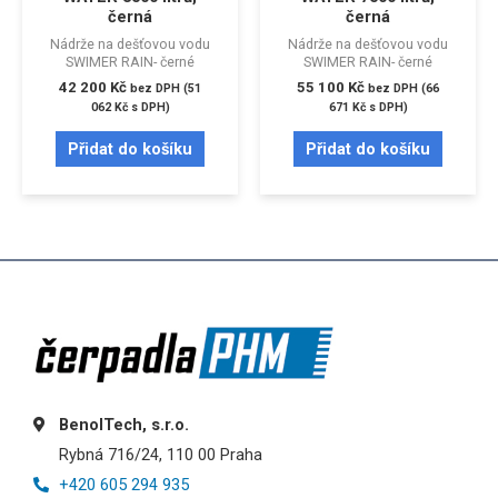
černá
černá
Nádrže na dešťovou vodu
Nádrže na dešťovou vodu
SWIMER RAIN- černé
SWIMER RAIN- černé
42 200
Kč
55 100
Kč
bez DPH (
51
bez DPH (
66
062
Kč
s DPH)
671
Kč
s DPH)
Přidat do košíku
Přidat do košíku
BenolTech, s.r.o.
Rybná 716/24, 110 00 Praha
+420 605 294 935