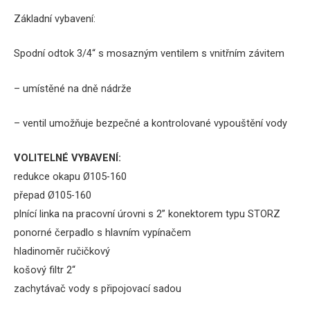
Základní vybavení:
Spodní odtok 3/4“ s mosazným ventilem s vnitřním závitem
– umístěné na dně nádrže
– ventil umožňuje bezpečné a kontrolované vypouštění vody
VOLITELNÉ VYBAVENÍ:
redukce okapu Ø105-160
přepad Ø105-160
plnící linka na pracovní úrovni s 2” konektorem typu STORZ
ponorné čerpadlo s hlavním vypínačem
hladinoměr ručičkový
košový filtr 2“
zachytávač vody s připojovací sadou