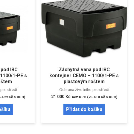
 pod IBC
Záchytná vana pod IBC
1100/1-PE s
kontejner CEMO – 1100/1-PE s
oštem
plastovým roštem
 prostředí
Ochrana životního prostředí
21 000
Kč
6 499
Kč
s DPH)
bez DPH (
25 410
Kč
s DPH)
ošíku
Přidat do košíku