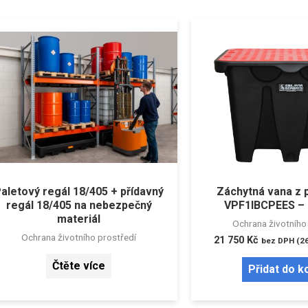
aletový regál 18/405 + přídavný
Záchytná vana z 
regál 18/405 na nebezpečný
VPF1IBCPEES – 1
materiál
Ochrana životního
Ochrana životního prostředí
21 750
Kč
bez DPH (
2
Čtěte více
Přidat do k