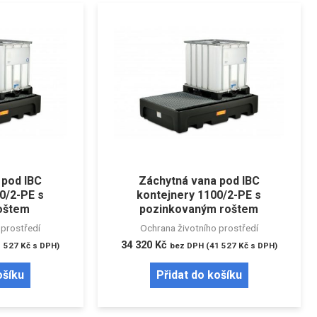
 pod IBC
Záchytná vana pod IBC
0/2-PE s
kontejnery 1100/2-PE s
oštem
pozinkovaným roštem
 prostředí
Ochrana životního prostředí
34 320
Kč
1 527
Kč
s DPH)
bez DPH (
41 527
Kč
s DPH)
ošíku
Přidat do košíku