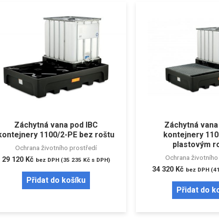
Záchytná vana pod IBC
Záchytná vana
kontejnery 1100/2-PE bez roštu
kontejnery 110
plastovým r
Ochrana životního prostředí
Ochrana životního
29 120
Kč
bez DPH (
35 235
Kč
s DPH)
34 320
Kč
bez DPH (
4
Přidat do košíku
Přidat do k