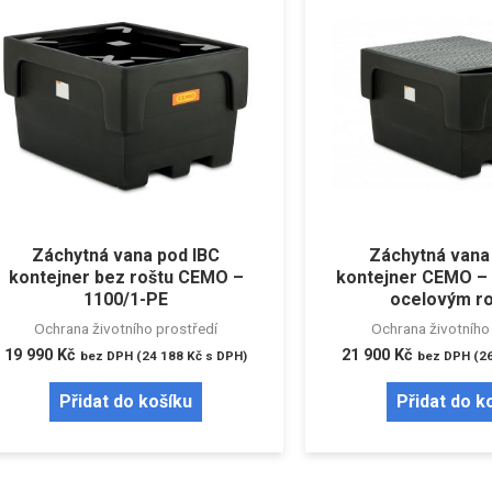
Záchytná vana pod IBC
Záchytná vana
kontejner bez roštu CEMO –
kontejner CEMO – 
1100/1-PE
ocelovým r
Ochrana životního prostředí
Ochrana životního
19 990
Kč
21 900
Kč
bez DPH (
24 188
Kč
s DPH)
bez DPH (
2
Přidat do košíku
Přidat do k