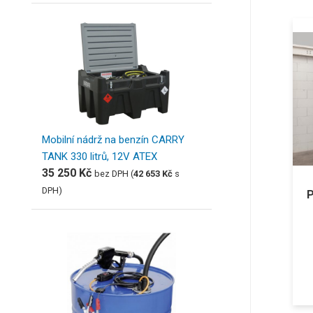
Mobilní nádrž na benzín CARRY
TANK 330 litrů, 12V ATEX
35 250
Kč
bez DPH (
42 653
Kč
s
DPH)
P