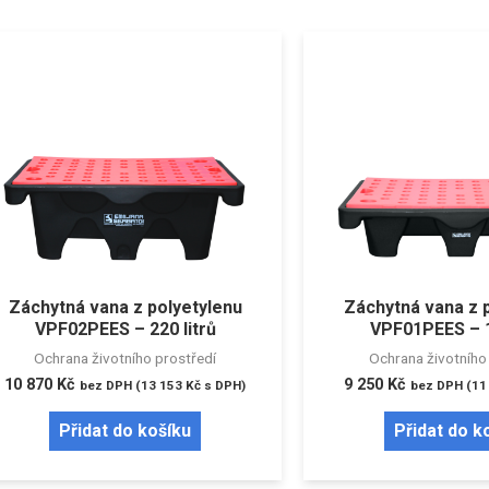
Záchytná vana z polyetylenu
Záchytná vana z 
VPF02PEES – 220 litrů
VPF01PEES – 1
Ochrana životního prostředí
Ochrana životního
10 870
Kč
9 250
Kč
bez DPH (
13 153
Kč
s DPH)
bez DPH (
11
Přidat do košíku
Přidat do k