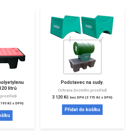
polyetylenu
Podstavec na sudy.
20 litrů
Ochrana životního prostředí
 prostředí
3 120
Kč
bez DPH (
3 775
Kč
s DPH)
 193
Kč
s DPH)
Přidat do košíku
ošíku