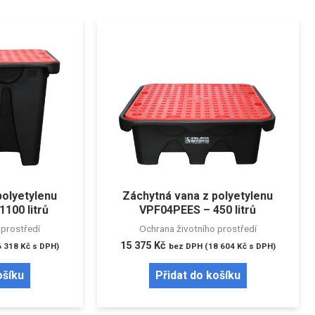
polyetylenu
Záchytná vana z polyetylenu
100 litrů
VPF04PEES – 450 litrů
 prostředí
Ochrana životního prostředí
15 375
Kč
6 318
Kč
s DPH)
bez DPH (
18 604
Kč
s DPH)
ošíku
Přidat do košíku