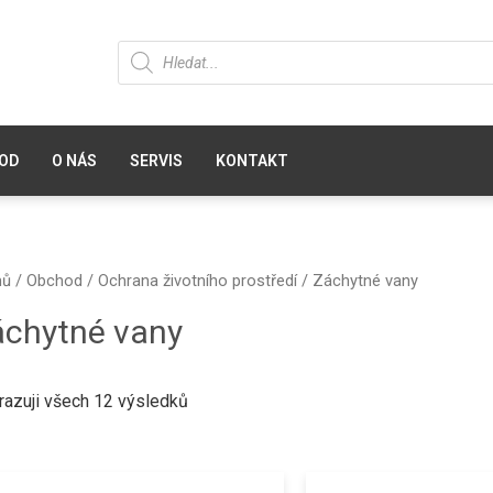
OD
O NÁS
SERVIS
KONTAKT
mů
/
Obchod
/
Ochrana životního prostředí
/ Záchytné vany
áchytné vany
razuji všech 12 výsledků