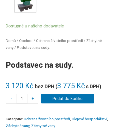
Dostupné u našeho dodavatele
Domů
/
Obchod
/
Ochrana životního prostředí
/
Záchytné
vany
/ Podstavec na sudy.
Podstavec na sudy.
3 120
Kč
3 775
Kč
bez DPH (
s DPH)
-
+
Přidat do košíku
Kategorie:
Ochrana životního prostředí
,
Olejové hospodářství
,
Záchytné vany
,
Záchytné vany