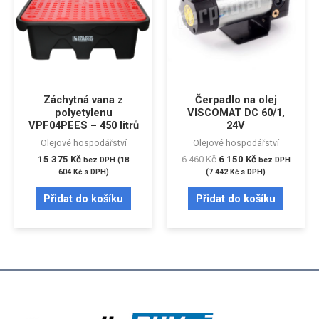
Záchytná vana z
Čerpadlo na olej
polyetylenu
VISCOMAT DC 60/1,
VPF04PEES – 450 litrů
24V
Olejové hospodářství
Olejové hospodářství
15 375
Kč
6 460
Kč
6 150
Kč
bez DPH (
18
bez DPH
604
Kč
s DPH)
(
7 442
Kč
s DPH)
Přidat do košíku
Přidat do košíku