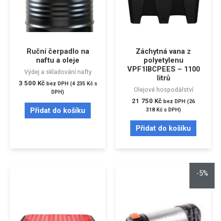
Ruční čerpadlo na
Záchytná vana z
naftu a oleje
polyetylenu
VPF1IBCPEES – 1100
Výdej a skladování nafty
litrů
3 500
Kč
bez DPH (
4 235
Kč
s
Olejové hospodářství
DPH)
21 750
Kč
bez DPH (
26
Přidat do košíku
318
Kč
s DPH)
Přidat do košíku
-5%