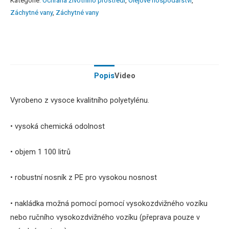
Kategorie:
Ochrana životního prostředí
,
Olejové hospodářství
,
Záchytné vany
,
Záchytné vany
Popis
Video
Vyrobeno
z
vysoce kvalitního
polyetylénu.
•
vysoká
chemická
odolnost
•
objem
1
100
litrů
•
robustní
nosník
z
PE
pro vysokou
nosnost
•
nakládka
možná
pomocí
pomocí vysokozdvižného vozíku
nebo
ručního
vysokozdvižného
vozíku
(
přeprava
pouze
v