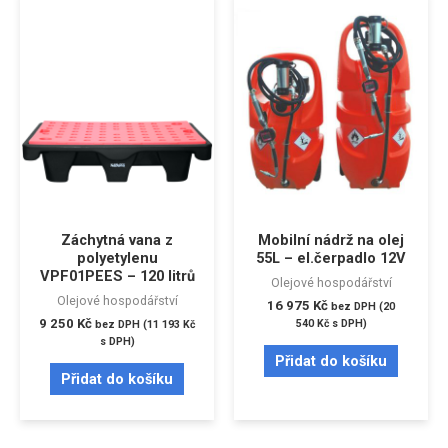
Záchytná vana z
Mobilní nádrž na olej
polyetylenu
55L – el.čerpadlo 12V
VPF01PEES – 120 litrů
Olejové hospodářství
Olejové hospodářství
16 975
Kč
bez DPH (
20
9 250
Kč
540
Kč
s DPH)
bez DPH (
11 193
Kč
s DPH)
Přidat do košíku
Přidat do košíku