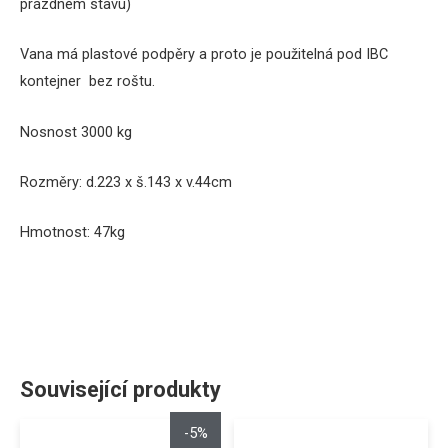
prázdném
stavu
)
Vana
má
plastové
podpěry
a proto je
použitelná
pod
IBC
kontejner
bez
roštu
.
Nosnost
3000
kg
Rozměry:
d.223 x š.143 x v.44cm
Hmotnost
:
47
kg
Související produkty
-5%