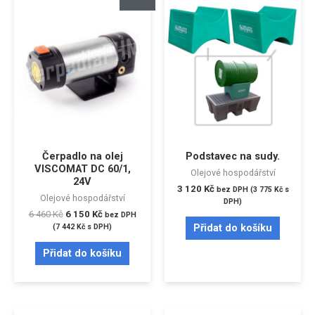
Čerpadlo na olej
Podstavec na sudy.
VISCOMAT DC 60/1,
Olejové hospodářství
24V
3 120
Kč
bez DPH (
3 775
Kč
s
Olejové hospodářství
DPH)
6 460
Kč
6 150
Kč
bez DPH
Přidat do košíku
(
7 442
Kč
s DPH)
Přidat do košíku