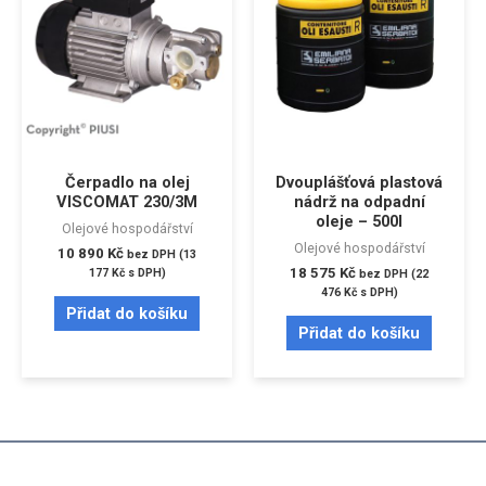
Čerpadlo na olej
Dvouplášťová plastová
VISCOMAT 230/3M
nádrž na odpadní
oleje – 500l
Olejové hospodářství
Olejové hospodářství
10 890
Kč
bez DPH (
13
18 575
Kč
177
Kč
s DPH)
bez DPH (
22
476
Kč
s DPH)
Přidat do košíku
Přidat do košíku