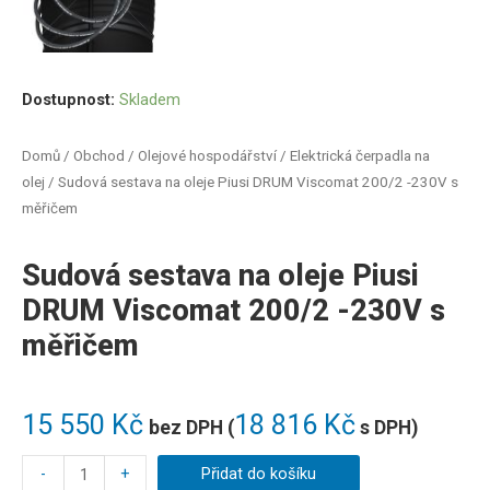
Dostupnost:
Skladem
Domů
/
Obchod
/
Olejové hospodářství
/
Elektrická čerpadla na
olej
/ Sudová sestava na oleje Piusi DRUM Viscomat 200/2 -230V s
měřičem
Sudová sestava na oleje Piusi
DRUM Viscomat 200/2 -230V s
měřičem
15 550
Kč
18 816
Kč
bez DPH (
s DPH)
-
+
Přidat do košíku