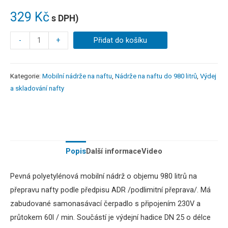
329
Kč
s DPH)
-
+
Přidat do košíku
Kategorie:
Mobilní nádrže na naftu
,
Nádrže na naftu do 980 litrů
,
Výdej
a skladování nafty
Popis
Další informace
Video
Pevná polyetylénová mobilní nádrž o objemu 980 litrů na
přepravu nafty podle předpisu ADR /podlimitní přeprava/.
Má
zabudované samonasávací čerpadlo s připojením 230V a
průtokem 60l / min. Součástí je výdejní hadice DN 25 o délce