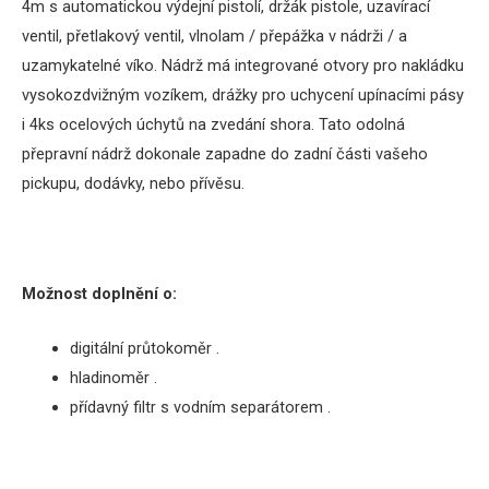
4m s automatickou výdejní pistolí, držák pistole, uzavírací
ventil, přetlakový ventil,
vlnolam / přepážka v nádrži /
a
uzamykatelné
víko
.
Nádrž má integrované otvory pro nakládku
vysokozdvižným vozíkem, drážky pro uchycení upínacími pásy
i 4ks ocelových úchytů na zvedání shora.
Tato odolná
přepravní nádrž dokonale zapadne do zadní části vašeho
pickupu, dodávky, nebo přívěsu.
Možnost doplnění o:
digitální průtokoměr .
hladinoměr .
přídavný filtr s vodním separátorem .