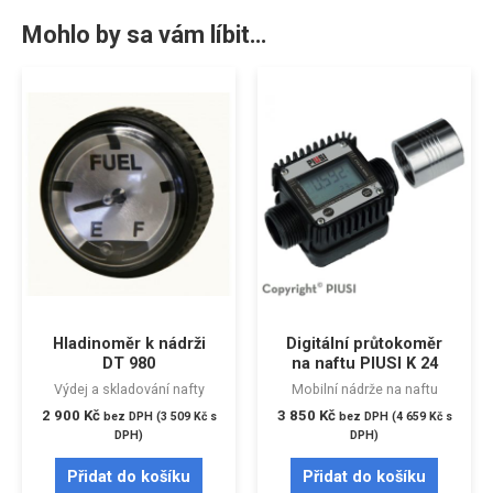
Mohlo by sa vám líbit…
Hladinoměr k nádrži
Digitální průtokoměr
DT 980
na naftu PIUSI K 24
Výdej a skladování nafty
Mobilní nádrže na naftu
2 900
Kč
3 850
Kč
bez DPH (
3 509
Kč
s
bez DPH (
4 659
Kč
s
DPH)
DPH)
Přidat do košíku
Přidat do košíku