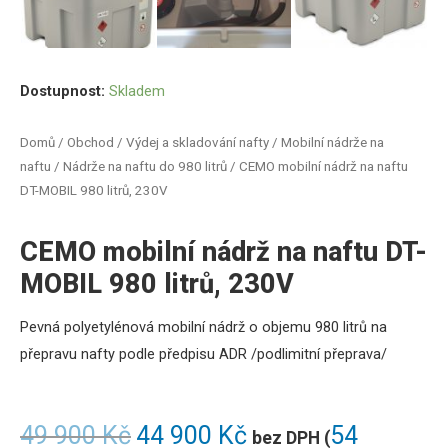
Dostupnost:
Skladem
Domů
/
Obchod
/
Výdej a skladování nafty
/
Mobilní nádrže na
naftu
/
Nádrže na naftu do 980 litrů
/ CEMO mobilní nádrž na naftu
DT-MOBIL 980 litrů, 230V
CEMO mobilní nádrž na naftu DT-
MOBIL 980 litrů, 230V
Pevná polyetylénová mobilní nádrž o objemu 980 litrů na
přepravu nafty podle předpisu ADR /podlimitní přeprava/
49 900
Kč
44 900
Kč
54
bez DPH (