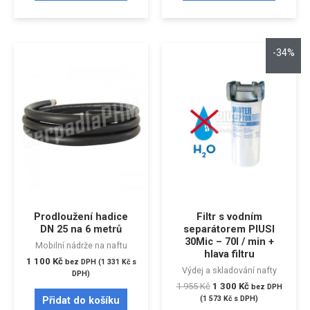
-34%
Prodloužení hadice
Filtr s vodním
DN 25 na 6 metrů
separátorem PIUSI
30Mic – 70l / min +
Mobilní nádrže na naftu
hlava filtru
1 100
Kč
bez DPH (
1 331
Kč
s
Výdej a skladování nafty
DPH)
1 955
Kč
1 300
Kč
bez DPH
Přidat do košíku
(
1 573
Kč
s DPH)