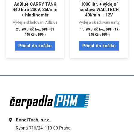
AdBlue CARRY TANK
1000 litr. + výdejní
440 litrů 230V, 35l/min
sestava WALLTECH
+ hladinoměr
40l/min – 12V
Výdej a skladování AdBlue
Výdej a skladování nafty
25 990
Kč
15 990
Kč
bez DPH (
31
bez DPH (
19
448
Kč
s DPH)
348
Kč
s DPH)
Přidat do košíku
Přidat do košíku
BenolTech, s.r.o.
Rybná 716/24, 110 00 Praha