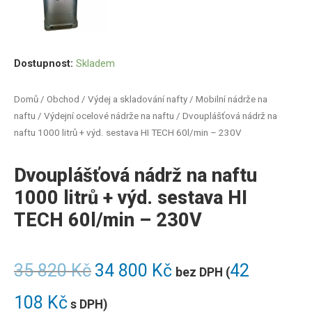
Dostupnost:
Skladem
Domů
/
Obchod
/
Výdej a skladování nafty
/
Mobilní nádrže na
naftu
/
Výdejní ocelové nádrže na naftu
/ Dvouplášťová nádrž na
naftu 1000 litrů + výd. sestava HI TECH 60l/min – 230V
Dvouplášťová nádrž na naftu
1000 litrů + výd. sestava HI
TECH 60l/min – 230V
35 820
Kč
34 800
Kč
42
bez DPH (
108
Kč
s DPH)