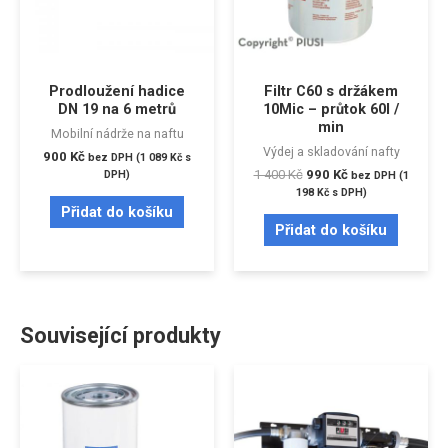
Prodloužení hadice
Filtr C60 s držákem
DN 19 na 6 metrů
10Mic – průtok 60l /
min
Mobilní nádrže na naftu
Výdej a skladování nafty
900
Kč
bez DPH (
1 089
Kč
s
1 400
Kč
990
Kč
DPH)
bez DPH (
1
198
Kč
s DPH)
Přidat do košíku
Přidat do košíku
Související produkty