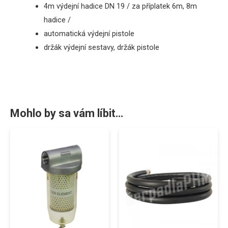
4m
výdejní
hadice
DN
1
9
/
za
příplatek
6m
,
8m
hadice
/
automatická
výdejní pistole
držák
výdejní
sestavy, držák pistole
Mohlo by sa vám líbit…