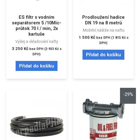
ES filtr s vodním
Prodloužení hadice
separátorem 5 /10Mic-
DN 19 na 8 metrů
průtok 70 l / min, 2x
Mobilní nádrže na naftu
kartuše
1 500
Kč
bez DPH (
1 815
Kč
s
Výdej a skladování nafty
DPH)
3 250
Kč
bez DPH (
3 933
Kč
s
Přidat do košíku
DPH)
Přidat do košíku
-29%