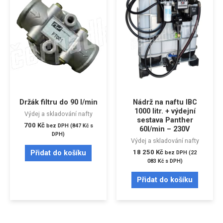
Držák filtru do 90 l/min
Nádrž na naftu IBC
1000 litr. + výdejní
Výdej a skladování nafty
sestava Panther
700
Kč
bez DPH (
847
Kč
s
60l/min – 230V
DPH)
Výdej a skladování nafty
18 250
Kč
Přidat do košíku
bez DPH (
22
083
Kč
s DPH)
Přidat do košíku