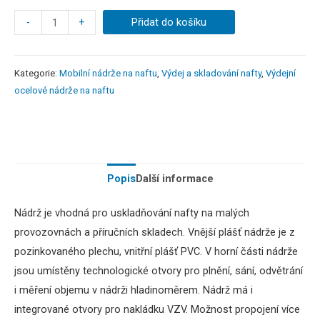
-
+
Přidat do košíku
Kategorie:
Mobilní nádrže na naftu
,
Výdej a skladování nafty
,
Výdejní
ocelové nádrže na naftu
Popis
Další informace
Nádrž
je
vhodná
pro
uskladňování
nafty
na
malých
provozovnách
a
příručních skladech
.
Vnější plášť
nádrže
je
z
pozinkovaného
plechu
,
vnitřní plášť
PVC
.
V horní části nádrže
jsou umístěny technologické otvory pro plnění, sání, odvětrání
i měření objemu v nádrži hladinoměrem. Nádrž má i
integrované otvory pro nakládku VZV. Možnost propojení více