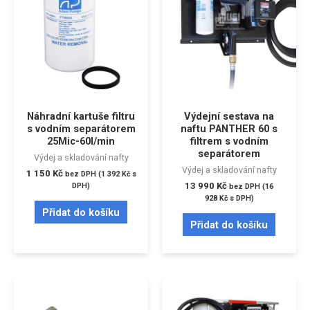
Náhradní kartuše filtru
Výdejní sestava na
s vodním separátorem
naftu PANTHER 60 s
25Mic-60l/min
filtrem s vodním
separátorem
Výdej a skladování nafty
Výdej a skladování nafty
1 150
Kč
bez DPH (
1 392
Kč
s
13 990
Kč
DPH)
bez DPH (
16
928
Kč
s DPH)
Přidat do košíku
Přidat do košíku