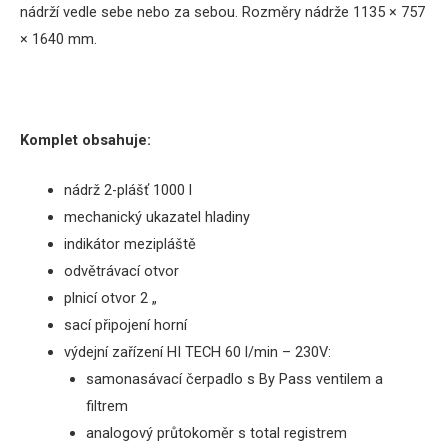
nádrží vedle sebe nebo za sebou. Rozměry
nádrže
1135
×
757
×
1640
mm
.
Komplet obsahuje:
nádrž 2-plášť 1000 l
mechanický
ukazatel hladiny
indikátor
mezipláště
odvětrávací
otvor
plnicí otvor
2
„
sací
připojení
horní
výdejní zařízení
HI TECH 60 l/min – 230V:
samonasávací
čerpadlo
s
By
Pass
ventilem a
filtrem
analogový
průtokoměr s total registrem