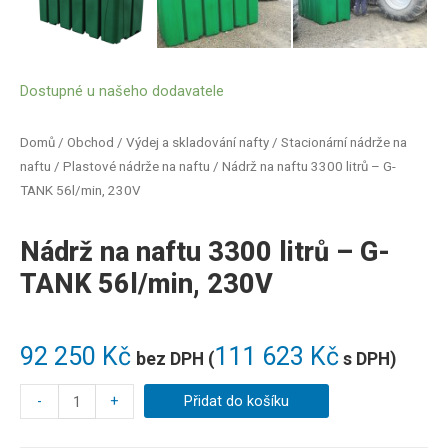
Dostupné u našeho dodavatele
Domů
/
Obchod
/
Výdej a skladování nafty
/
Stacionární nádrže na
naftu
/
Plastové nádrže na naftu
/ Nádrž na naftu 3300 litrů – G-
TANK 56l/min, 230V
Nádrž na naftu 3300 litrů – G-
TANK 56l/min, 230V
92 250
Kč
111 623
Kč
bez DPH (
s DPH)
-
+
Přidat do košíku