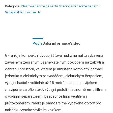
Kategorie:
Plastové nádrže na naftu
,
Stacionární nádrže na naftu
,
Výdej a skladování nafty
Popis
Další informace
Video
G-Tank je kompaktní dvouplášťová nádrž na naftu vybavená
závěsným zesíleným uzamykatelným poklopem na zakrytí a
ochranu prostoru, ve kterém je umístěna kompletní čerpací
jednotka s elektrickým rozvaděčem, elektrickým čerpadlem,
výdejní hadicí / volitelně až 15 metrů hadice s navíječem
/navíječ je za příplatek/, výdejní pistolí, hladinoměrem
, filtrem
s vodním separátorem, bezpečnostním ventilem i
průtokoměrem.
Nádrž je samozřejmě vybavena otvory pro
nakládku vysokozdvižním vozíkem.