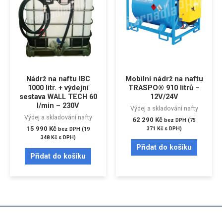
Nádrž na naftu IBC
Mobilní nádrž na naftu
1000 litr. + výdejní
TRASPO® 910 litrů –
sestava WALL TECH 60
12V/24V
l/min – 230V
Výdej a skladování nafty
Výdej a skladování nafty
62 290
Kč
bez DPH (
75
15 990
Kč
371
Kč
s DPH)
bez DPH (
19
348
Kč
s DPH)
Přidat do košíku
Přidat do košíku