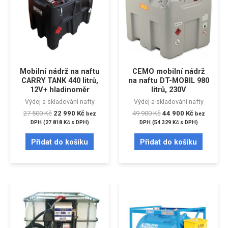
Mobilní nádrž na naftu
CEMO mobilní nádrž
CARRY TANK 440 litrů,
na naftu DT-MOBIL 980
12V+ hladinoměr
litrů, 230V
Výdej a skladování nafty
Výdej a skladování nafty
27 500
Kč
22 990
Kč
49 900
Kč
44 900
Kč
bez
bez
DPH (
27 818
Kč
s DPH)
DPH (
54 329
Kč
s DPH)
Přidat do košíku
Přidat do košíku