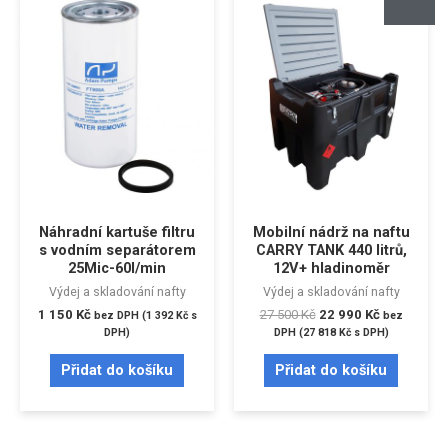
Náhradní kartuše filtru
Mobilní nádrž na naftu
s vodním separátorem
CARRY TANK 440 litrů,
25Mic-60l/min
12V+ hladinoměr
Výdej a skladování nafty
Výdej a skladování nafty
1 150
Kč
27 500
Kč
22 990
Kč
bez DPH (
1 392
Kč
s
bez
DPH)
DPH (
27 818
Kč
s DPH)
Přidat do košíku
Přidat do košíku