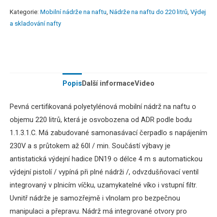
Kategorie:
Mobilní nádrže na naftu
,
Nádrže na naftu do 220 litrů
,
Výdej
a skladování nafty
Popis
Další informace
Video
Pevná certifikovaná polyetylénová mobilní nádrž na naftu o
objemu 220 litrů, která je osvobozena od ADR podle bodu
1.1.3.1.C. Má zabudované samonasávací čerpadlo s napájením
230V a s průtokem až 60l / min. Součástí výbavy je
antistatická výdejní hadice DN19 o délce 4 m s automatickou
výdejní pistolí / vypíná při plné nádrži /, odvzdušňovací ventil
integrovaný v plnicím víčku, uzamykatelné víko i vstupní filtr.
Uvnitř nádrže je samozřejmě i vlnolam pro bezpečnou
manipulaci a přepravu. Nádrž má integrované otvory pro