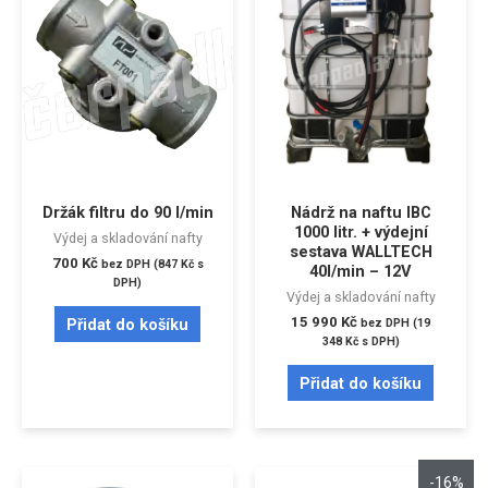
Držák filtru do 90 l/min
Nádrž na naftu IBC
1000 litr. + výdejní
Výdej a skladování nafty
sestava WALLTECH
700
Kč
bez DPH (
847
Kč
s
40l/min – 12V
DPH)
Výdej a skladování nafty
15 990
Kč
Přidat do košíku
bez DPH (
19
348
Kč
s DPH)
Přidat do košíku
-16%