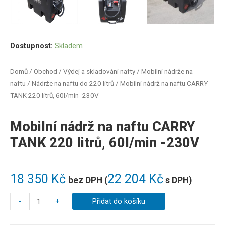
Dostupnost:
Skladem
Domů
/
Obchod
/
Výdej a skladování nafty
/
Mobilní nádrže na
naftu
/
Nádrže na naftu do 220 litrů
/ Mobilní nádrž na naftu CARRY
TANK 220 litrů, 60l/min -230V
Mobilní nádrž na naftu CARRY
TANK 220 litrů, 60l/min -230V
18 350
Kč
22 204
Kč
bez DPH (
s DPH)
-
+
Přidat do košíku