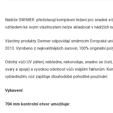
Nádrže SWIMER představují komplexní řešení pro snadné a be
vzhledem ke svým vlastnostem nelze skladovat v nádržích ná
Všechny produkty Swimer odpovídají směrnicím Evropské unie
2013.
Vyrobeno z nejkvalitnějších surovin, 100% originální p
Odolný vůči UV záření, nebledne, nekoroduje, snadno se čist
svary a spoje) a vysokou odolnost vůči vnějším faktorům.
Kom
vyblednutím, což zajišťuje dlouhodobé pohodlné používání.
Vybavení:
704 mm kontrolní otvor umožňuje: