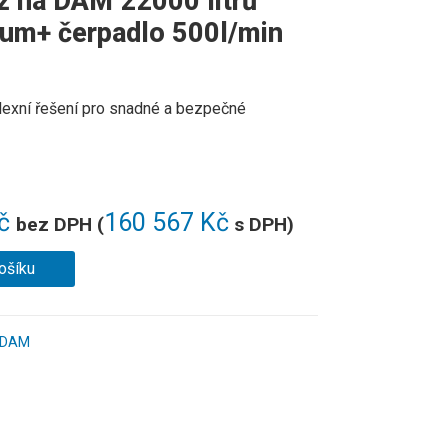
ž na DAM 22000 litrů
um+ čerpadlo 500l/min
xní řešení pro snadné a bezpečné
č
160 567
Kč
bez DPH (
s DPH)
ošíku
/ DAM