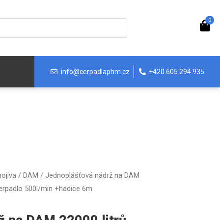
0
info@cerpadlaphm.cz
+420 605 294 935
nojiva / DAM
/ Jednoplášťová nádrž na DAM
erpadlo 500l/min +hadice 6m