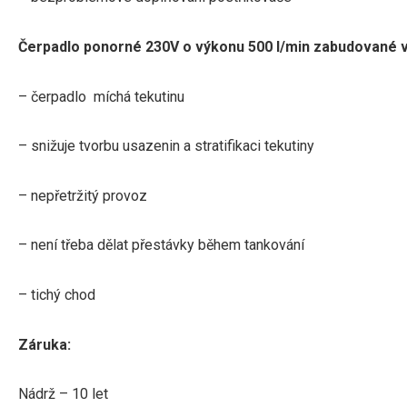
Čerpadlo ponorné 230V o výkonu 500 l/min zabudované v 
– čerpadlo míchá tekutinu
– snižuje tvorbu usazenin a stratifikaci tekutiny
– nepřetržitý provoz
– není třeba dělat přestávky během tankování
– tichý chod
Záruka:
Nádrž – 10 let