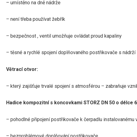
– umístěno na dně nádrže
– není třeba používat žebřík
– bezpečnost , ventil umožňuje ovládat proud kapaliny
– těsné a rychlé spojení doplňovaného postřikovače s nádrží
Větrací otvor:
– který zajišťuje trvalé spojení s atmosférou
– zabraňuje vznik
Hadice kompozitní s koncovkami STORZ DN 50 o délce 6
– pohodlné připojení postřikovače k ​​čerpadlu instalovanému 
– bezproblémové doplňování postřikovače