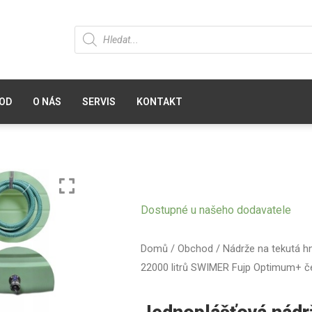
OD
O NÁS
SERVIS
KONTAKT
Dostupné u našeho dodavatele
Domů
/
Obchod
/
Nádrže na tekutá h
22000 litrů SWIMER Fujp Optimum+ č