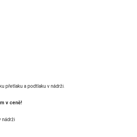
u přetlaku a podtlaku v nádrži.
m v ceně!
v nádrži