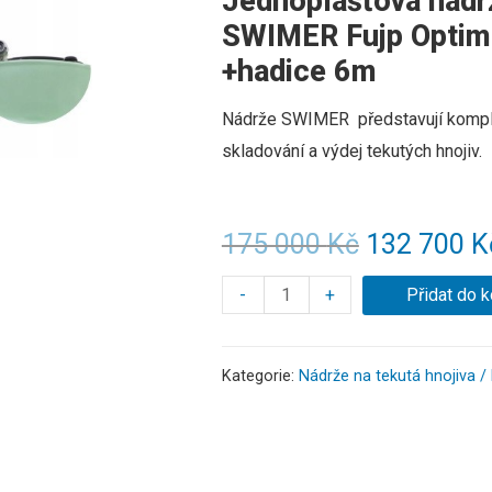
Jednoplášťová nádr
SWIMER Fujp Optim
+hadice 6m
Nádrže SWIMER představují komple
skladování a výdej tekutých hnojiv
.
175 000
Kč
132 700
K
-
+
Přidat do k
Kategorie:
Nádrže na tekutá hnojiva 