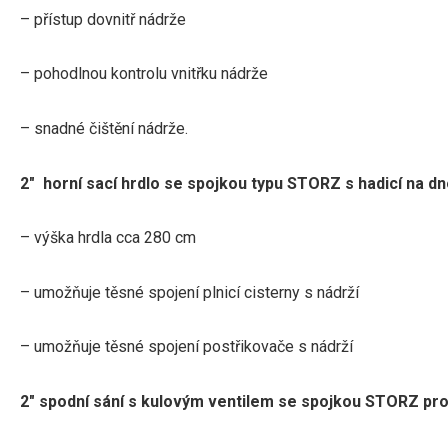
– přístup dovnitř nádrže
– pohodlnou kontrolu vnitřku nádrže
– snadné čištění nádrže.
2″ horní sací hrdlo se spojkou typu STORZ s hadicí na dn
– výška hrdla cca 280 cm
– umožňuje těsné spojení plnicí cisterny s nádrží
– umožňuje těsné spojení postřikovače s nádrží
2″ spodní sání s kulovým ventilem se spojkou STORZ pro