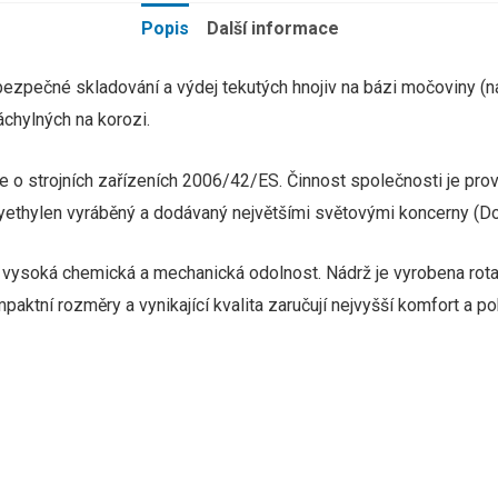
Popis
Další informace
zpečné skladování a výdej tekutých hnojiv na bázi močoviny (n
chylných na korozi.
 o strojních zařízeních 2006/42/ES.
Činnost společnosti je pr
olyethylen vyráběný a dodávaný největšími světovými koncerny (D
í, vysoká chemická a mechanická odolnost.
Nádrž je vyrobena rot
paktní rozměry a vynikající kvalita zaručují nejvyšší komfort a poh