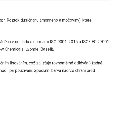
apř. Roztok dusičnanu amonného a močoviny), které
ováděna v souladu s normami ISO 9001: 2015 a ISO/IEC 27001:
ow Chemicals, LyondellBasell).
ačním lisováním, což zajišťuje rovnoměrné odlévání (žádné
odlí při používání.
Speciální barva nádrže chrání před