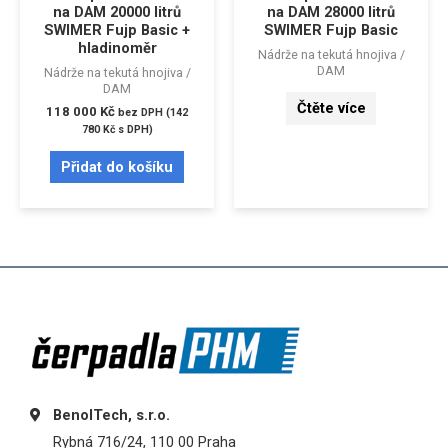
na DAM 20000 litrů
na DAM 28000 litrů
SWIMER Fujp Basic +
SWIMER Fujp Basic
hladinoměr
Nádrže na tekutá hnojiva /
DAM
Nádrže na tekutá hnojiva /
DAM
Čtěte více
118 000
Kč
bez DPH (
142
780
Kč
s DPH)
Přidat do košíku
BenolTech, s.r.o.
Rybná 716/24, 110 00 Praha