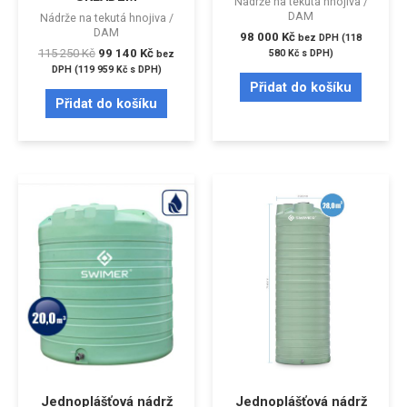
Nádrže na tekutá hnojiva /
DAM
Nádrže na tekutá hnojiva /
DAM
98 000
Kč
bez DPH (
118
115 250
Kč
99 140
Kč
580
Kč
s DPH)
bez
DPH (
119 959
Kč
s DPH)
Přidat do košíku
Přidat do košíku
Jednoplášťová nádrž
Jednoplášťová nádrž