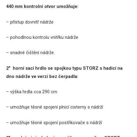
440 mm kontrolní otvor umožňuje:
– přístup dovnitř nádrže
– pohodlnou kontrolu vnitřku nádrže
– snadné čištění nádrže.
2″ horní sací hrdlo se spojkou typu STORZ s hadicí na
dno nádrže ve verzi bez čerpadla:
– výška hrdla cca 290 cm
– umožňuje těsné spojení plnicí cisterny s nádrží
– umožňuje těsné spojení postřikovače s nádrží