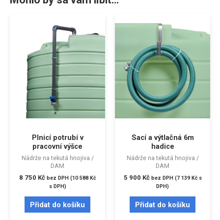
Plnicí potrubí v
Sací a výtlačná 6m
pracovní výšce
hadice
Nádrže na tekutá hnojiva /
Nádrže na tekutá hnojiva /
DAM
DAM
8 750
Kč
5 900
Kč
bez DPH (
10 588
Kč
bez DPH (
7 139
Kč
s
s DPH)
DPH)
Přidat do košíku
Přidat do košíku