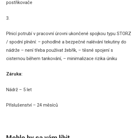
postřikovače
3.
Plnicí potrubí v pracovní úrovni ukončené spojkou typu STORZ
/ spodní plnění: – pohodlné a bezpečné nalévání tekutiny do
nádrže – není třeba používat žebřík, – těsné spojení s
cisternou během tankování, – minimalizace rizika úniku
Záruka:
Nádrž – 5 let
P
říslušenství – 24 měsíců
Mohlo by sa vám líbit…