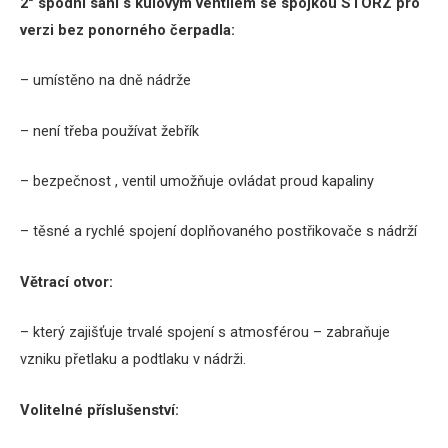
2″ spodní sání s kulovým ventilem se spojkou STORZ pro
verzi bez ponorného čerpadla:
– umístěno na dně nádrže
– není třeba používat žebřík
– bezpečnost , ventil umožňuje ovládat proud kapaliny
– těsné a rychlé spojení doplňovaného postřikovače s nádrží
Větrací otvor:
– který zajišťuje trvalé spojení s atmosférou
– zabraňuje
vzniku přetlaku a podtlaku v nádrži.
Volitelné příslušenství: