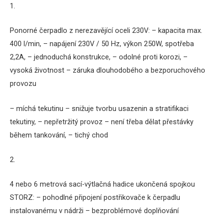
1.
Ponorné čerpadlo z nerezavějící oceli 230V: – kapacita max.
400 l/min, – napájení 230V / 50 Hz, výkon 250W, spotřeba
2,2A, – jednoduchá konstrukce, – odolné proti korozi, –
vysoká životnost – záruka dlouhodobého a bezporuchového
provozu
– míchá tekutinu – snižuje tvorbu usazenin a stratifikaci
tekutiny, – nepřetržitý provoz – není třeba dělat přestávky
během tankování, – tichý chod
2.
4 nebo 6 metrová sací-výtlačná hadice ukončená spojkou
STORZ: – pohodlné připojení postřikovače k ​​čerpadlu
instalovanému v nádrži – bezproblémové doplňování