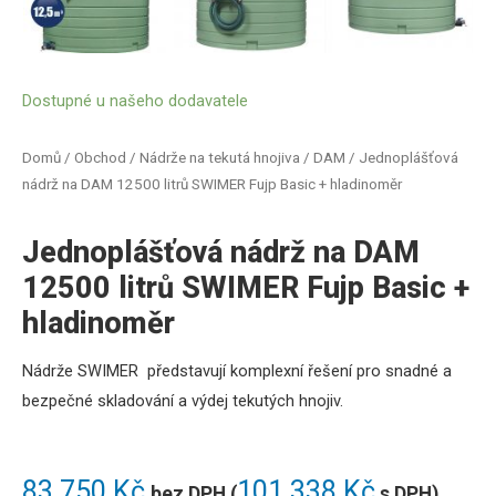
Dostupné u našeho dodavatele
Domů
/
Obchod
/
Nádrže na tekutá hnojiva / DAM
/ Jednoplášťová
nádrž na DAM 12500 litrů SWIMER Fujp Basic + hladinoměr
Jednoplášťová nádrž na DAM
12500 litrů SWIMER Fujp Basic +
hladinoměr
Nádrže SWIMER představují komplexní řešení pro snadné a
bezpečné skladování a výdej tekutých hnojiv
.
83 750
Kč
101 338
Kč
bez DPH (
s DPH)