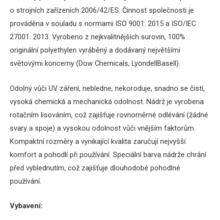
o strojních zařízeních 2006/42/ES.
Činnost společnosti je
prováděna v souladu s normami ISO 9001: 2015 a ISO/IEC
27001: 2013.
Vyrobeno z nejkvalitnějších surovin, 100%
originální polyethylen vyráběný a dodávaný největšími
světovými koncerny (Dow Chemicals, LyondellBasell).
Odolný vůči UV záření, nebledne, nekoroduje, snadno se čistí,
vysoká chemická a mechanická odolnost.
Nádrž je vyrobena
rotačním lisováním, což zajišťuje rovnoměrné odlévání (žádné
svary a spoje) a vysokou odolnost vůči vnějším faktorům.
Kompaktní rozměry a vynikající kvalita zaručují nejvyšší
komfort a pohodlí při používání.
Speciální barva nádrže chrání
před vyblednutím, což zajišťuje dlouhodobé pohodlné
používání.
Vybavení: