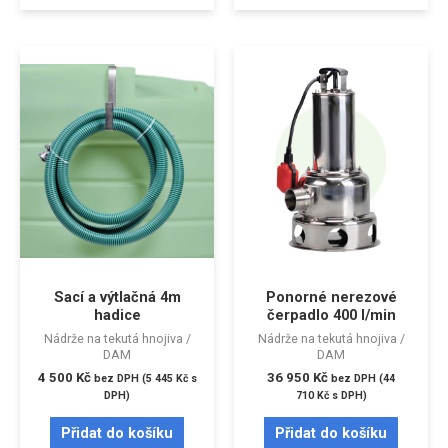
Sací a výtlačná 4m
Ponorné nerezové
hadice
čerpadlo 400 l/min
Nádrže na tekutá hnojiva /
Nádrže na tekutá hnojiva /
DAM
DAM
4 500
Kč
36 950
Kč
bez DPH (
5 445
Kč
s
bez DPH (
44
DPH)
710
Kč
s DPH)
Přidat do košíku
Přidat do košíku