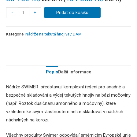
-
+
Přidat do košíku
Kategorie:
Nádrže na tekutá hnojiva / DAM
Popis
Další informace
Nádrže SWIMER představují komplexní řešení pro snadné a
bezpečné skladování a výdej tekutých hnojiv na bázi močoviny
(např. Roztok dusičnanu amonného a močoviny), které
vzhledem ke svým vlastnostem nelze skladovat v nádržích
náchylných na korozi.
Všechny produkty Swimer odpovídají směrnicím Evropské unie