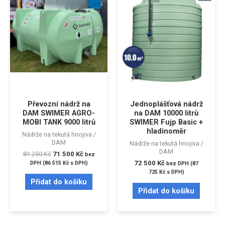
Převozní nádrž na
Jednoplášťová nádrž
DAM SWIMER AGRO-
na DAM 10000 litrů
MOBI TANK 9000 litrů
SWIMER Fujp Basic +
hladinoměr
Nádrže na tekutá hnojiva /
DAM
Nádrže na tekutá hnojiva /
DAM
81 250
Kč
71 500
Kč
bez
72 500
Kč
DPH (
86 515
Kč
s DPH)
bez DPH (
87
725
Kč
s DPH)
Přidat do košíku
Přidat do košíku