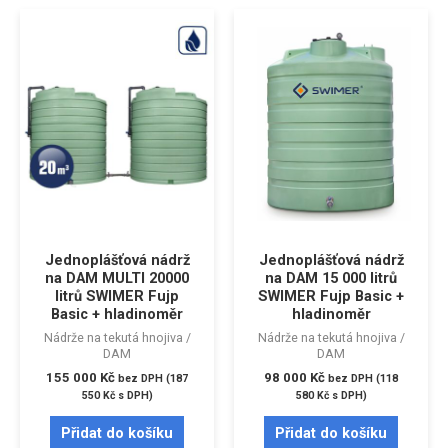
Jednoplášťová nádrž
Jednoplášťová nádrž
na DAM MULTI 20000
na DAM 15 000 litrů
litrů SWIMER Fujp
SWIMER Fujp Basic +
Basic + hladinoměr
hladinoměr
Nádrže na tekutá hnojiva /
Nádrže na tekutá hnojiva /
DAM
DAM
155 000
Kč
98 000
Kč
bez DPH (
187
bez DPH (
118
550
Kč
s DPH)
580
Kč
s DPH)
Přidat do košíku
Přidat do košíku