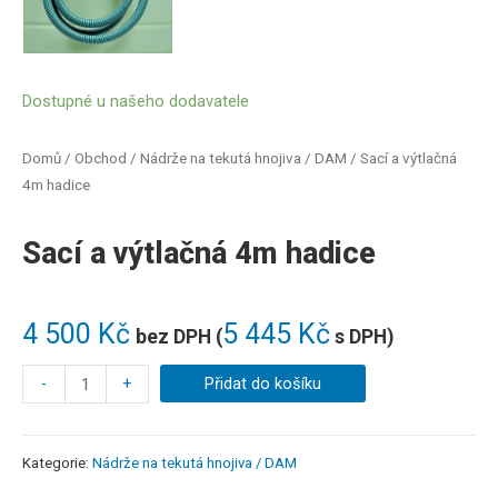
Dostupné u našeho dodavatele
Domů
/
Obchod
/
Nádrže na tekutá hnojiva / DAM
/ Sací a výtlačná
4m hadice
Sací a výtlačná 4m hadice
4 500
Kč
5 445
Kč
bez DPH (
s DPH)
-
+
Přidat do košíku
Kategorie:
Nádrže na tekutá hnojiva / DAM