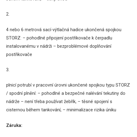
2.
4 nebo 6 metrová sací-výtlačná hadice ukončená spojkou
STORZ: – pohodlné připojení postřikovače k ​​čerpadlu
instalovanému v nádrži – bezproblémové doplňování
postřikovače
3.
plnicí potrubí v pracovní úrovni ukončené spojkou typu STORZ
/ spodní plnění: – pohodlné a bezpečné nalévání tekutiny do
nádrže – není třeba používat žebřík, – těsné spojení s
cisternou během tankování, – minimalizace rizika úniku
Záruka: