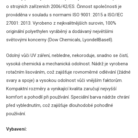
o strojních zařízeních 2006/42/ES.
Činnost společnosti je
prováděna v souladu s normami ISO 9001: 2015 a ISO/IEC
27001: 2013.
Vyrobeno z nejkvalitnějších surovin, 100%
originální polyethylen vyráběný a dodávaný největšími
světovými koncerny (Dow Chemicals, LyondellBasell).
Odolný vůči UV záření, nebledne, nekoroduje, snadno se čistí,
vysoká chemická a mechanická odolnost.
Nádrž je vyrobena
rotačním lisováním, což zajišťuje rovnoměrné odlévání (žádné
svary a spoje) a vysokou odolnost vůči vnějším faktorům.
Kompaktní rozměry a vynikající kvalita zaručují nejvyšší
komfort a pohodlí při používání.
Speciální barva nádrže chrání
před vyblednutím, což zajišťuje dlouhodobé pohodlné
používání.
Vybavení: