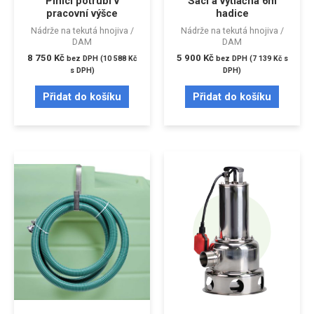
Plnicí potrubí v
Sací a výtlačná 6m
pracovní výšce
hadice
Nádrže na tekutá hnojiva /
Nádrže na tekutá hnojiva /
DAM
DAM
8 750
Kč
5 900
Kč
bez DPH (
10 588
Kč
bez DPH (
7 139
Kč
s
s DPH)
DPH)
Přidat do košíku
Přidat do košíku