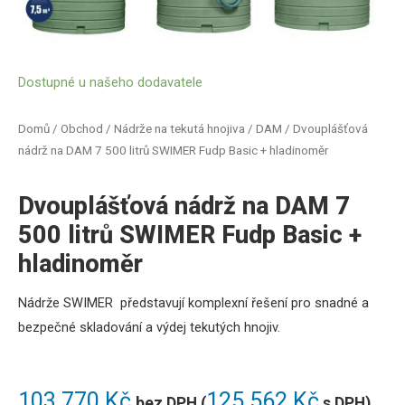
Dostupné u našeho dodavatele
Domů
/
Obchod
/
Nádrže na tekutá hnojiva / DAM
/ Dvouplášťová
nádrž na DAM 7 500 litrů SWIMER Fudp Basic + hladinoměr
Dvouplášťová nádrž na DAM 7
500 litrů SWIMER Fudp Basic +
hladinoměr
Nádrže SWIMER představují komplexní řešení pro snadné a
bezpečné skladování a výdej tekutých hnojiv
.
103 770
Kč
125 562
Kč
bez DPH (
s DPH)