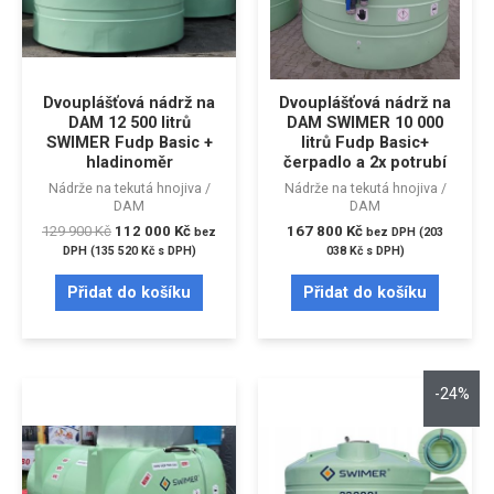
Dvouplášťová nádrž na
Dvouplášťová nádrž na
DAM 12 500 litrů
DAM SWIMER 10 000
SWIMER Fudp Basic +
litrů Fudp Basic+
hladinoměr
čerpadlo a 2x potrubí
Nádrže na tekutá hnojiva /
Nádrže na tekutá hnojiva /
DAM
DAM
129 900
Kč
112 000
Kč
167 800
Kč
bez
bez DPH (
203
DPH (
135 520
Kč
s DPH)
038
Kč
s DPH)
Přidat do košíku
Přidat do košíku
-24%