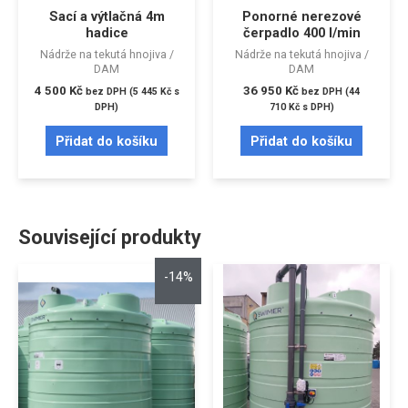
Sací a výtlačná 4m
Ponorné nerezové
hadice
čerpadlo 400 l/min
Nádrže na tekutá hnojiva /
Nádrže na tekutá hnojiva /
DAM
DAM
4 500
Kč
36 950
Kč
bez DPH (
5 445
Kč
s
bez DPH (
44
DPH)
710
Kč
s DPH)
Přidat do košíku
Přidat do košíku
Související produkty
-14%