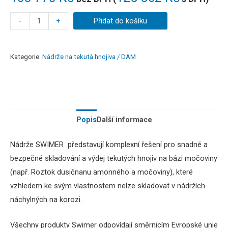
-
+
Přidat do košíku
Kategorie:
Nádrže na tekutá hnojiva / DAM
Popis
Další informace
Nádrže SWIMER představují komplexní řešení pro snadné a
bezpečné skladování a výdej tekutých hnojiv na bázi močoviny
(např. Roztok dusičnanu amonného a močoviny), které
vzhledem ke svým vlastnostem nelze skladovat v nádržích
náchylných na korozi.
Všechny produkty Swimer odpovídají směrnicím Evropské unie