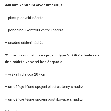
440 mm kontrolní otvor umožňuje:
– přístup dovnitř nádrže
– pohodlnou kontrolu vnitřku nádrže
– snadné čištění nádrže.
2″ horní sací hrdlo se spojkou typu STORZ s hadicí na
dno nádrže ve verzi bez čerpadla:
– výška hrdla cca 207 cm
– umožňuje těsné spojení plnicí cisterny s nádrží
– umožňuje těsné spojení postřikovače s nádrží