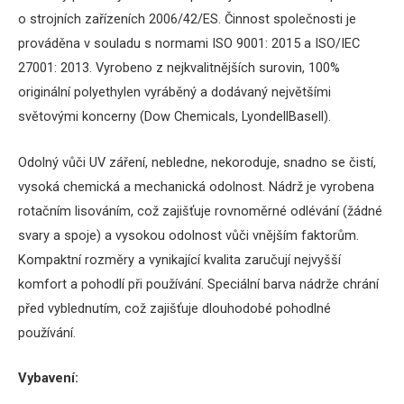
o strojních zařízeních 2006/42/ES.
Činnost společnosti je
prováděna v souladu s normami ISO 9001: 2015 a ISO/IEC
27001: 2013.
Vyrobeno z nejkvalitnějších surovin, 100%
originální polyethylen vyráběný a dodávaný největšími
světovými koncerny (Dow Chemicals, LyondellBasell).
Odolný vůči UV záření, nebledne, nekoroduje, snadno se čistí,
vysoká chemická a mechanická odolnost.
Nádrž je vyrobena
rotačním lisováním, což zajišťuje rovnoměrné odlévání (žádné
svary a spoje) a vysokou odolnost vůči vnějším faktorům.
Kompaktní rozměry a vynikající kvalita zaručují nejvyšší
komfort a pohodlí při používání.
Speciální barva nádrže chrání
před vyblednutím, což zajišťuje dlouhodobé pohodlné
používání.
Vybavení: