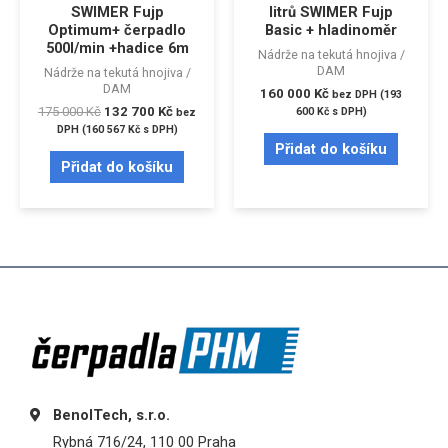
SWIMER Fujp
litrů SWIMER Fujp
Optimum+ čerpadlo
Basic + hladinoměr
500l/min +hadice 6m
Nádrže na tekutá hnojiva /
DAM
Nádrže na tekutá hnojiva /
DAM
160 000
Kč
bez DPH (
193
175 000
Kč
132 700
Kč
600
Kč
s DPH)
bez
DPH (
160 567
Kč
s DPH)
Přidat do košíku
Přidat do košíku
BenolTech, s.r.o.
Rybná 716/24, 110 00 Praha