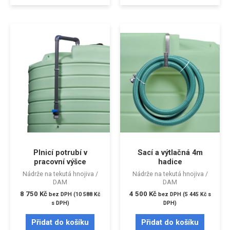
Plnicí potrubí v
Sací a výtlačná 4m
pracovní výšce
hadice
Nádrže na tekutá hnojiva /
Nádrže na tekutá hnojiva /
DAM
DAM
8 750
Kč
4 500
Kč
bez DPH (
10 588
Kč
bez DPH (
5 445
Kč
s
s DPH)
DPH)
Přidat do košíku
Přidat do košíku