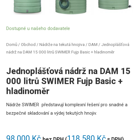
Dostupné u našeho dodavatele
Domů
/
Obchod
/
Nádrže na tekutá hnojiva / DAM
/ Jednoplášťová
nádrž na DAM 15 000 litrů SWIMER Fujp Basic + hladinoměr
Jednoplášťová nádrž na DAM 15
000 litrů SWIMER Fujp Basic +
hladinoměr
Nádrže SWIMER představují komplexní řešení pro snadné a
bezpečné skladování a výdej tekutých hnojiv
.
98 000
Kč
118 580
Kč
bez DPH (
s DPH)