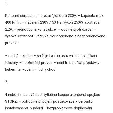
1.
Ponorné čerpadlo z nerezavějící oceli 230V: – kapacita max.
400 l/min, – napájení 230V / 50 Hz, výkon 250W, spotřeba
2,2A, – jednoduchá konstrukce, – odolné proti korozi, –
vysoká životnost – záruka dlouhodobého a bezporuchového
provozu
– míchá tekutinu – snižuje tvorbu usazenin a stratifikaci
tekutiny, – nepřetržitý provoz – není třeba dělat přestávky
během tankování, – tichý chod
2.
4 nebo 6 metrová sací-výtlačná hadice ukončená spojkou
STORZ: – pohodlné připojení postřikovače k ​​čerpadlu
instalovanému v nádrži – bezproblémové doplňování