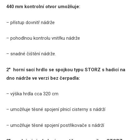
440 mm kontrolní otvor umožňuje:
– přístup dovnitř nádrže
– pohodlnou kontrolu vnitřku nádrže
– snadné čištění nádrže.
2″ horní sací hrdlo se spojkou typu STORZ s hadicí na
dno nádrže ve verzi bez čerpadla:
– výška hrdla cca 320 cm
– umožňuje těsné spojení plnicí cisterny s nádrží
– umožňuje těsné spojení postřikovače s nádrží