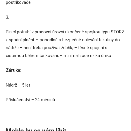
postřikovače
3.
Plnicí potrubí v pracovní úrovni ukončené spojkou typu STORZ
/ spodní plnění: – pohodlné a bezpečné nalévání tekutiny do
nádrže – není třeba používat žebřík, – těsné spojení s
cisternou během tankování, – minimalizace rizika úniku
Záruka:
Nádrž – 5 let
P
říslušenství – 24 měsíců
Mohlo by sa vám líbit…