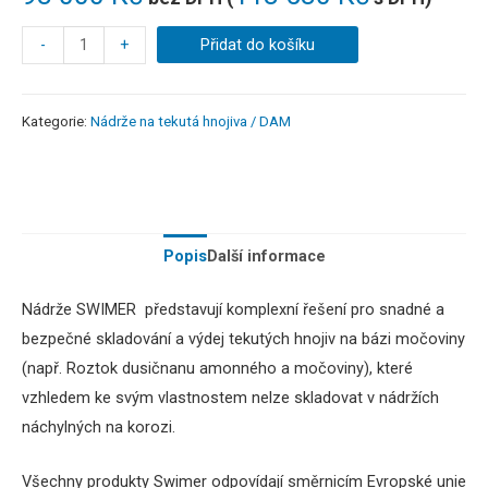
-
+
Přidat do košíku
Kategorie:
Nádrže na tekutá hnojiva / DAM
Popis
Další informace
Nádrže SWIMER představují komplexní řešení pro snadné a
bezpečné skladování a výdej tekutých hnojiv na bázi močoviny
(např. Roztok dusičnanu amonného a močoviny), které
vzhledem ke svým vlastnostem nelze skladovat v nádržích
náchylných na korozi.
Všechny produkty Swimer odpovídají směrnicím Evropské unie