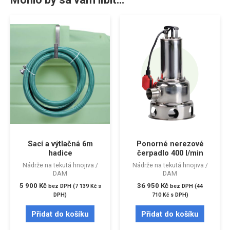
Sací a výtlačná 6m
Ponorné nerezové
hadice
čerpadlo 400 l/min
Nádrže na tekutá hnojiva /
Nádrže na tekutá hnojiva /
DAM
DAM
5 900
Kč
36 950
Kč
bez DPH (
7 139
Kč
s
bez DPH (
44
DPH)
710
Kč
s DPH)
Přidat do košíku
Přidat do košíku