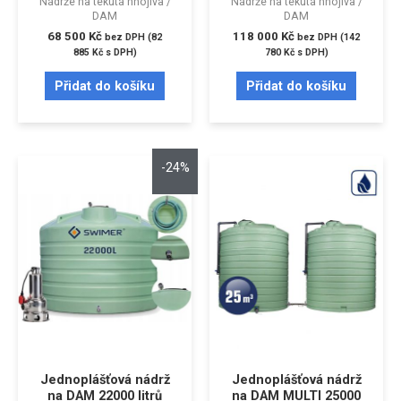
Nádrže na tekutá hnojiva /
Nádrže na tekutá hnojiva /
DAM
DAM
68 500
Kč
118 000
Kč
bez DPH (
82
bez DPH (
142
885
Kč
s DPH)
780
Kč
s DPH)
Přidat do košíku
Přidat do košíku
-24%
Jednoplášťová nádrž
Jednoplášťová nádrž
na DAM 22000 litrů
na DAM MULTI 25000