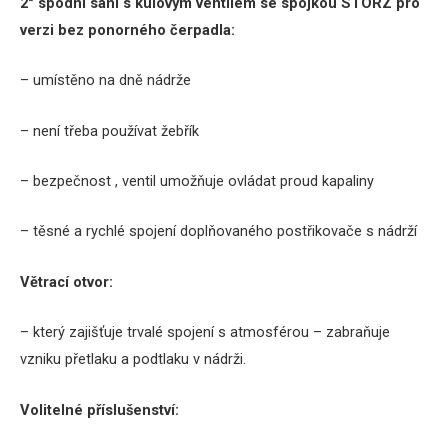
2″ spodní sání s kulovým ventilem se spojkou STORZ pro
verzi bez ponorného čerpadla:
– umístěno na dně nádrže
– není třeba používat žebřík
– bezpečnost , ventil umožňuje ovládat proud kapaliny
– těsné a rychlé spojení doplňovaného postřikovače s nádrží
Větrací otvor:
– který zajišťuje trvalé spojení s atmosférou
– zabraňuje
vzniku přetlaku a podtlaku v nádrži.
Volitelné příslušenství: