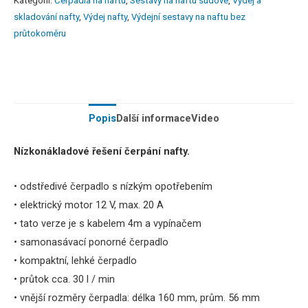
Kategorií:
Čerpadla na naftu
,
Sestavy na naftu sudové
,
Výdej a
skladování nafty
,
Výdej nafty
,
Výdejní sestavy na naftu bez
průtokoměru
Popis
Další informace
Video
Nízkonákladové
řešení
čerpání
nafty
.
•
odstředivé
čerpadlo
s
nízkým opotřebením
•
elektrický
motor
12
V
, max
.
20
A
•
tato verze je s kabelem 4m a vypínačem
•
samonasávací
ponorné
čerpadlo
•
kompaktní
, lehké
čerpadlo
•
průtok
cca
.
30
l /
min
•
vnější rozměry
čerpadla
:
délka
160
mm
,
prům.
56
mm