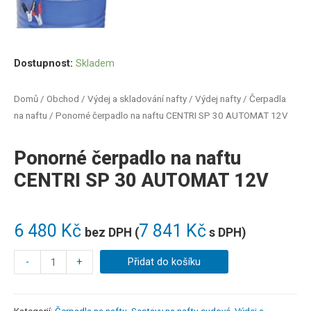
Dostupnost:
Skladem
Domů
/
Obchod
/
Výdej a skladování nafty
/
Výdej nafty
/
Čerpadla
na naftu
/ Ponorné čerpadlo na naftu CENTRI SP 30 AUTOMAT 12V
Ponorné čerpadlo na naftu
CENTRI SP 30 AUTOMAT 12V
6 480
Kč
7 841
Kč
bez DPH (
s DPH)
-
+
Přidat do košíku