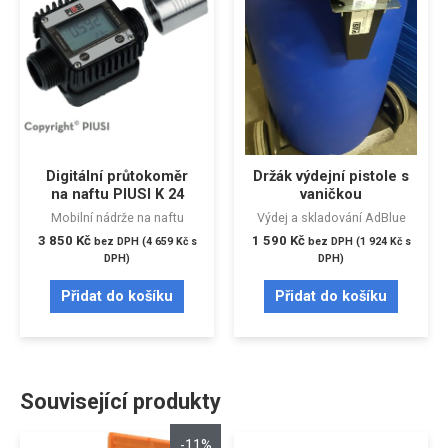
Digitální průtokoměr
Držák výdejní pistole s
na naftu PIUSI K 24
vaničkou
Mobilní nádrže na naftu
Výdej a skladování AdBlue
3 850
Kč
1 590
Kč
bez DPH (
4 659
Kč
s
bez DPH (
1 924
Kč
s
DPH)
DPH)
Přidat do košíku
Přidat do košíku
Související produkty
-11%