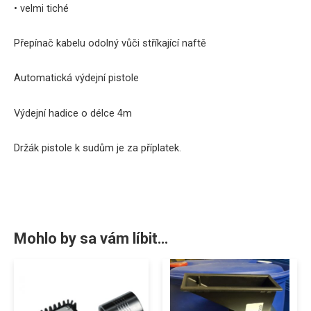
•
velmi
tiché
Přepínač
kabelu
odolný vůči stříkající
naftě
Automatická
výdejní pistole
Výdejní
hadice
o
délce
4m
Držák pistole
k
sudům
je
za
příplatek
.
Mohlo by sa vám líbit…