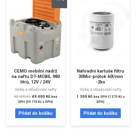
CEMO mobilní nádrž
Náhradní kartuše filtru
na naftu DT-MOBIL 980
30Mic-průtok 60l/min
litrů, 12V / 24V
-2ks
Výdej a skladování nafty
Výdej a skladování nafty
55 500
Kč
49 400
Kč
1 300
Kč
bez
bez DPH (
1 573
Kč
s
DPH (
59 774
Kč
s DPH)
DPH)
Přidat do košíku
Přidat do košíku