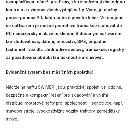
dvouplášťovou nádrží pro firmy, které potřebují důslednou
kontrolu a evidenci všech výdejů nafty.
Výdej je možný
pouze pomocí PIN kódu nebo čipového klíče.
Ve spojení
se softwarem je možné jednotlivé transakce stahovat do
PC manažerským hlavním klíčem.
S dodaným softwarem
lze sledovat čas, datum, množství, SPZ, případně
tachometr vozidla.
Jednotlivé sestavy, transakce, registry
za požadovaná období lze tisknout a archivovat.
Evidenční systém bez měsíčních poplatků!
Nádrže na naftu SWIMER jsou praktické, spolehlivé, odolné,
bezpečné a kompaktní řešení pro skladování a vnitřní
distribuci motorové nafty pro společnosti i jednotlivce, např.
stavební stroje, vysokozdvižné vozíky, traktory, zemědělské
stroje.