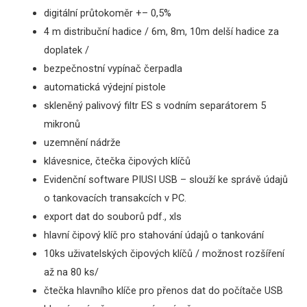
digitální průtokoměr +– 0,5%
4 m distribuční hadice / 6m, 8m, 10m delší hadice za
doplatek /
bezpečnostní vypínač čerpadla
automatická výdejní pistole
s
kleněný palivový filtr ES s vodním separátorem 5
mikronů
uzemnění nádrže
klávesnice, čtečka čipových klíčů
Evidenční software PIUSI USB
– slouží ke správě údajů
o tankovacích transakcích v PC.
export dat do souborů pdf., xls
hlavní čipový klíč pro stahování údajů o tankování
10ks uživatelských čipových klíčů / možnost rozšíření
až na 80 ks/
č
tečka hlavního klíče pro přenos dat do počítače USB