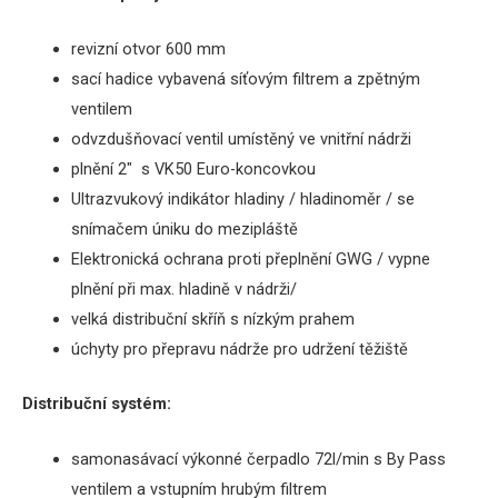
revizní otvor 600 mm
sací hadice vybavená síťovým filtrem a zpětným
ventilem
odvzdušňovací ventil umístěný ve vnitřní nádrži
plnění 2″ s VK50 Euro-koncovkou
Ultrazvukový indikátor hladiny / hladinoměr / se
snímačem úniku do mezipláště
Elektronická ochrana proti přeplnění GWG / vypne
plnění při max.
hladině v nádrži/
velká distribuční skříň s nízkým prahem
úchyty pro přepravu nádrže pro udržení těžiště
Distribuční systém:
samonasávací výkonné čerpadlo 72l/min s By Pass
ventilem a vstupním hrubým filtrem