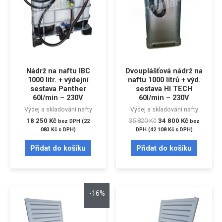
Nádrž na naftu IBC
Dvouplášťová nádrž na
1000 litr. + výdejní
naftu 1000 litrů + výd.
sestava Panther
sestava HI TECH
60l/min – 230V
60l/min – 230V
Výdej a skladování nafty
Výdej a skladování nafty
18 250
Kč
35 820
Kč
34 800
Kč
bez DPH (
22
bez
083
Kč
s DPH)
DPH (
42 108
Kč
s DPH)
Přidat do košíku
Přidat do košíku
-16%