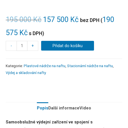
195 000
Kč
157 500
Kč
190
bez DPH (
575
Kč
s DPH)
-
+
Přidat do košíku
Kategorie:
Plastové nádrže na naftu
,
Stacionární nádrže na naftu
,
Výdej a skladování nafty
Popis
Další informace
Video
Samoobslužné výdejní zařízení ve spojení s