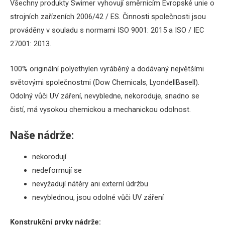
Všechny produkty Swimer vyhovují směrnicím Evropské unie o
strojních zařízeních 2006/42 / ES.
Činnosti společnosti jsou
prováděny v souladu s normami ISO 9001: 2015 a ISO / IEC
27001: 2013.
100% originální polyethylen vyráběný a dodávaný největšími
světovými společnostmi (Dow Chemicals, LyondellBasell).
Odolný vůči UV záření, nevybledne, nekoroduje, snadno se
čistí, má vysokou chemickou a mechanickou odolnost.
Naše nádrže:
nekorodují
nedeformují se
nevyžadují nátěry ani externí údržbu
nevyblednou, jsou odolné vůči UV záření
Konstrukční prvky nádrže: