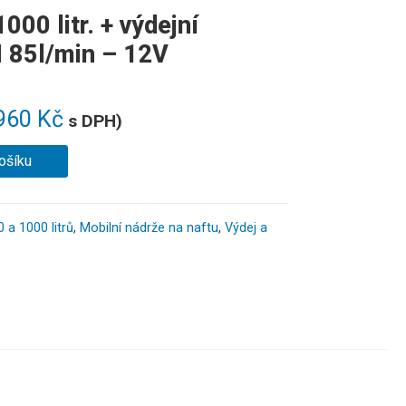
000 litr. + výdejní
 85l/min – 12V
960
Kč
s DPH)
ošíku
 a 1000 litrů
,
Mobilní nádrže na naftu
,
Výdej a