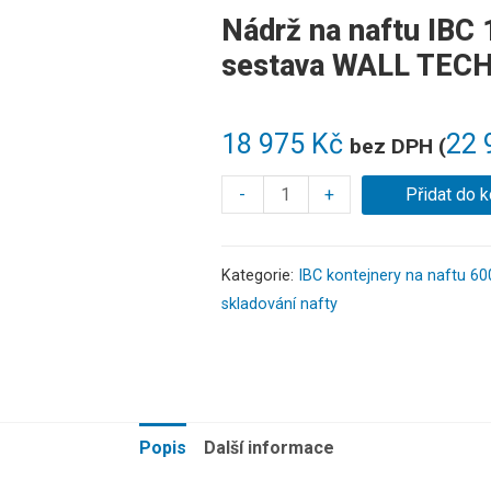
Nádrž na naftu IBC 1
sestava WALL TECH
18 975
Kč
22 
bez DPH (
-
+
Přidat do k
Kategorie:
IBC kontejnery na naftu 600
skladování nafty
Popis
Další informace