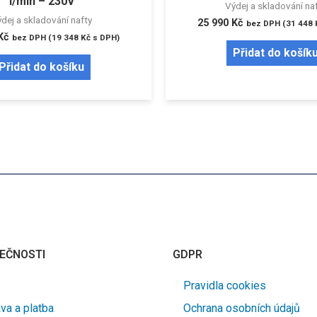
l/min – 230V
Výdej a skladování na
dej a skladování nafty
25 990
Kč
bez DPH (
31 448
Kč
bez DPH (
19 348
Kč
s DPH)
Přidat do košík
Přidat do košíku
EČNOSTI
GDPR
Pravidla cookies
va a platba
Ochrana osobních údajů