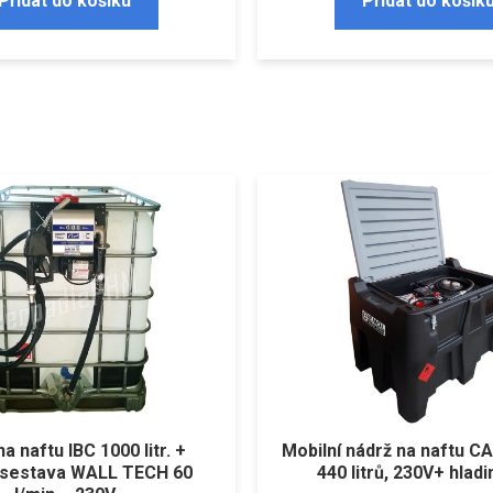
Přidat do košíku
Přidat do košík
a naftu IBC 1000 litr. +
Mobilní nádrž na naftu 
í sestava WALL TECH 60
440 litrů, 230V+ hlad