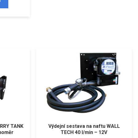
u
CARRY TANK
Výdejní sestava na naftu WALL
inoměr
TECH 40 l/min – 12V