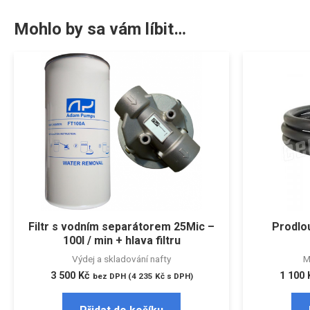
Mohlo by sa vám líbit…
Filtr s vodním separátorem 25Mic –
Prodlou
100l / min + hlava filtru
Výdej a skladování nafty
M
3 500
Kč
1 100
bez DPH (
4 235
Kč
s DPH)