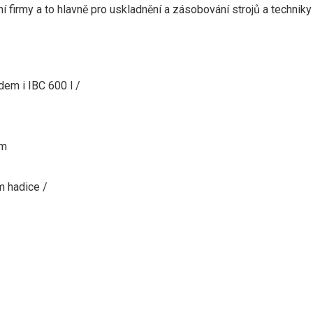
 firmy a to hlavně pro uskladnění a zásobování strojů a techniky
dem i IBC 600 l /
em
m
hadice
/