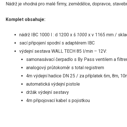
Nádrž je vhodná pro malé firmy, zemědělce, dopravce, stavební
Komplet obsahuje:
nádrž IBC 1000 l
: d 1200 x š
1000
x v 1165 mm
/ skla
sací
připojení
spodní
s
adaptérem
IBC
výdejní sestava WALL TECH 85 l/min – 12V:
samonasávací
čerpadlo
s
By
Pass
ventilem a filtr
analogový
průtokoměr s total registrem
4m
výdejní
hadice
DN 25
/
za
příplatek
6m
,
8m, 10
automatická
výdejní pistole
držák
výdejní
sestavy
4m připojovací kabel s pojistkou