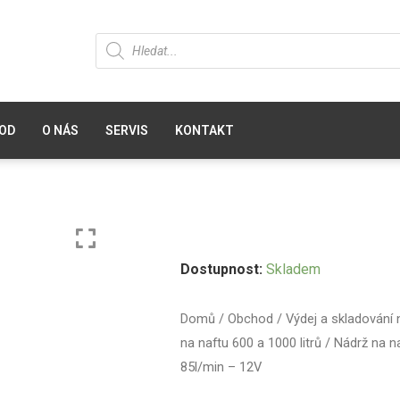
OD
O NÁS
SERVIS
KONTAKT
Dostupnost:
Skladem
Domů
/
Obchod
/
Výdej a skladování 
na naftu 600 a 1000 litrů
/ Nádrž na na
85l/min – 12V