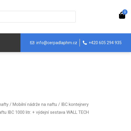
0
info@cerpadlaphm.cz
+420 605 294 935
nafty
/
Mobilní nádrže na naftu
/
IBC kontejnery
ftu IBC 1000 litr. + výdejní sestava WALL TECH