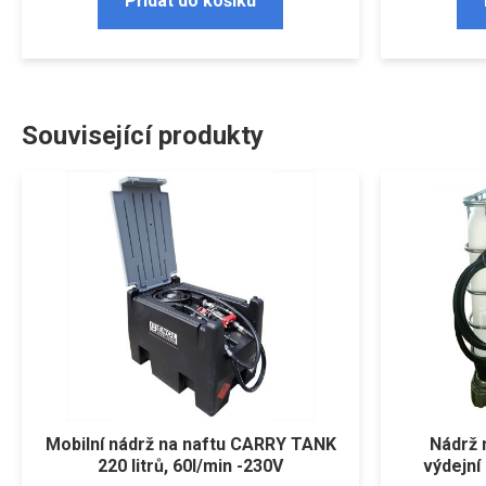
Přidat do košíku
Související produkty
Mobilní nádrž na naftu CARRY TANK
Nádrž n
220 litrů, 60l/min -230V
výdejn