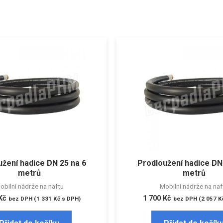
žení hadice DN 25 na 6
Prodloužení hadice DN
metrů
metrů
obilní nádrže na naftu
Mobilní nádrže na naf
Kč
1 700
Kč
bez DPH (
1 331
Kč
s DPH)
bez DPH (
2 057
K