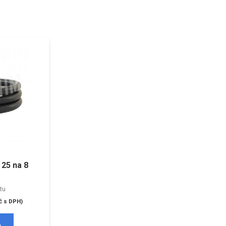
 25 na 8
tu
č
s DPH)