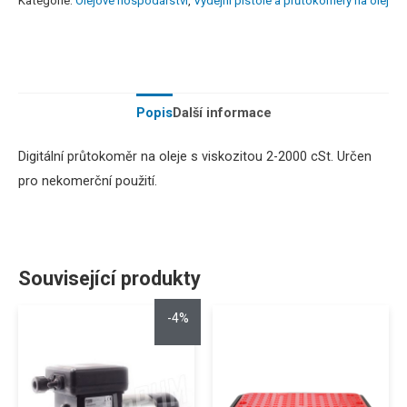
Kategorie:
Olejové hospodářství
,
Výdejní pistole a průtokoměry na olej
Popis
Další informace
Digitální
průtokoměr
na
oleje
s
viskozitou
2-2000
cSt
.
Určen
pro
nekomerční
použití
.
Související produkty
-4%