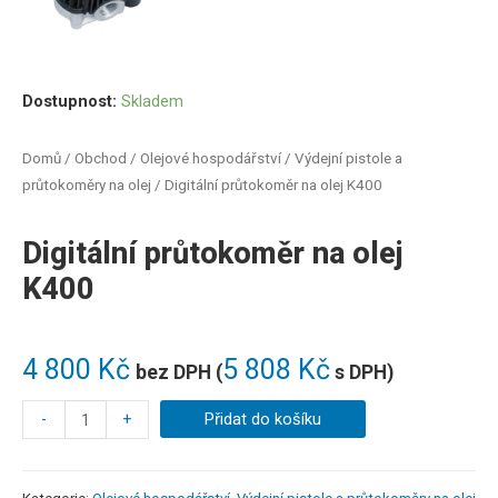
Dostupnost:
Skladem
Domů
/
Obchod
/
Olejové hospodářství
/
Výdejní pistole a
průtokoměry na olej
/ Digitální průtokoměr na olej K400
Digitální průtokoměr na olej
K400
4 800
Kč
5 808
Kč
bez DPH (
s DPH)
-
+
Přidat do košíku