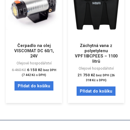
Čerpadlo na olej
Záchytná vana z
VISCOMAT DC 60/1,
polyetylenu
24V
VPF1IBCPEES – 1100
litrů
Olejové hospodářství
Olejové hospodářství
6 460
Kč
6 150
Kč
bez DPH
21 750
Kč
(
7 442
Kč
s DPH)
bez DPH (
26
318
Kč
s DPH)
Přidat do košíku
Přidat do košíku