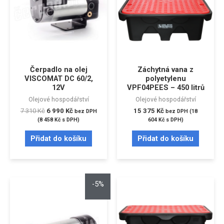
Čerpadlo na olej
Záchytná vana z
VISCOMAT DC 60/2,
polyetylenu
12V
VPF04PEES – 450 litrů
Olejové hospodářství
Olejové hospodářství
7 310
Kč
6 990
Kč
15 375
Kč
bez DPH
bez DPH (
18
(
8 458
Kč
s DPH)
604
Kč
s DPH)
Přidat do košíku
Přidat do košíku
-5%