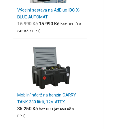
Výdejní sestava na AdBlue IBC X-
BLUE AUTOMAT
16 990
Kč
15 990
Kč
bez DPH (
19
348
Kč
s DPH)
Mobilní nádrž na benzín CARRY
TANK 330 litrů, 12V ATEX
35 250
Kč
bez DPH (
42 653
Kč
s
DPH)