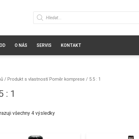
OD
O NÁS
SERVIS
KONTAKT
mů
/ Produkt s vlastností Poměr komprese / 5.5 : 1
5 : 1
razuji všechny 4 výsledky