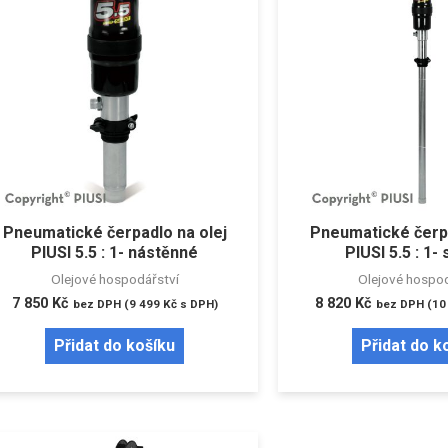
Pneumatické čerpadlo na olej
Pneumatické čerpa
PIUSI 5.5 : 1- nástěnné
PIUSI 5.5 : 1-
Olejové hospodářství
Olejové hospod
7 850
Kč
8 820
Kč
bez DPH (
9 499
Kč
s DPH)
bez DPH (
10
Přidat do košíku
Přidat do k