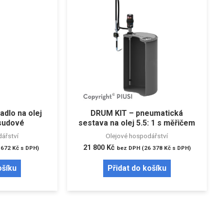
dlo na olej
DRUM KIT – pneumatická
 sudové
sestava na olej 5.5: 1 s měřičem
ářství
Olejové hospodářství
21 800
Kč
 672
Kč
s DPH)
bez DPH (
26 378
Kč
s DPH)
ošíku
Přidat do košíku