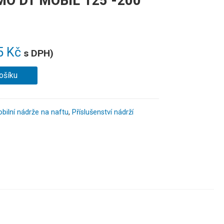
EMO DT MOBIL 125 -200
5
Kč
s DPH)
ošíku
bilní nádrže na naftu
,
Příslušenství nádrží