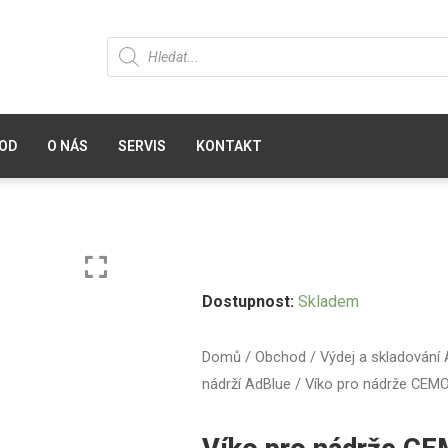
OD
O NÁS
SERVIS
KONTAKT
Dostupnost:
Skladem
Domů
/
Obchod
/
Výdej a skladování
nádrží AdBlue
/ Víko pro nádrže CEMO