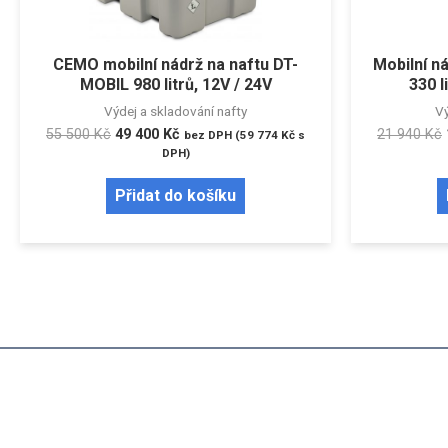
CEMO mobilní nádrž na naftu DT-
Mobilní n
MOBIL 980 litrů, 12V / 24V
330 l
Výdej a skladování nafty
Vý
55 500
Kč
49 400
Kč
21 940
Kč
bez DPH (
59 774
Kč
s
DPH)
Přidat do košíku