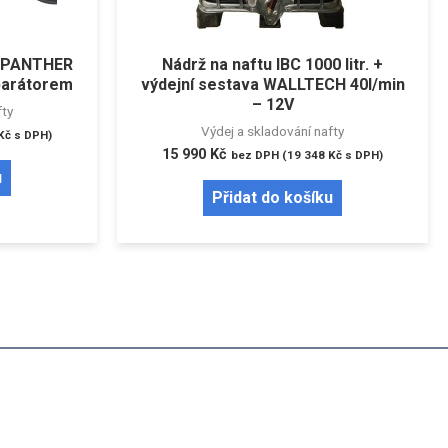
u PANTHER
Nádrž na naftu IBC 1000 litr. +
eparátorem
výdejní sestava WALLTECH 40l/min
– 12V
fty
Výdej a skladování nafty
Kč
s DPH)
15 990
Kč
bez DPH (
19 348
Kč
s DPH)
u
Přidat do košíku