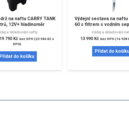
ádrž na naftu CARRY TANK
Výdejní sestava na naft
itrů, 12V+ hladinoměr
60 s filtrem s vodním s
dej a skladování nafty
Výdej a skladování na
19 790
Kč
13 990
Kč
bez DPH (
23 946
Kč
s
bez DPH (
16 928
DPH)
Přidat do košík
Přidat do košíku