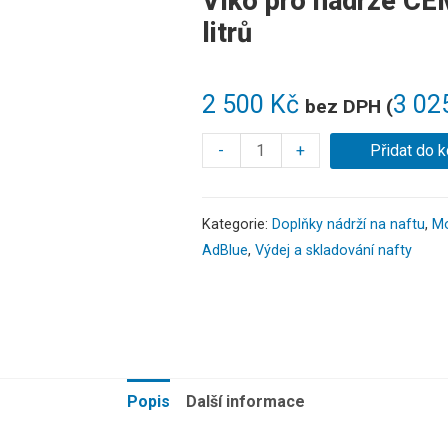
Víko pro nádrže C
litrů
2 500
Kč
3 02
bez DPH (
-
+
Přidat do k
Kategorie:
Doplňky nádrží na naftu
,
Mo
AdBlue
,
Výdej a skladování nafty
Popis
Další informace