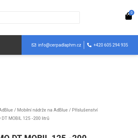
0
info@cerpadlaphm.cz
+420 605 294 935
 AdBlue
/
Mobilní nádrže na AdBlue
/
Příslušenství
 DT MOBIL 125 -200 litrů