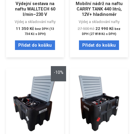
Výdejní sestava na
Mobilní nádrž na naftu
naftu WALLTECH 60
CARRY TANK 440 litrů,
l/min–230 V
12V+ hladinoměr
Výdej a skladování nafty
Výdej a skladování nafty
11 350
Kč
27 500
Kč
22 990
Kč
bez DPH (
13
bez
734
Kč
s DPH)
DPH (
27 818
Kč
s DPH)
Přidat do košíku
Přidat do košíku
-10%