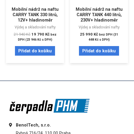
Mobilní nádrž na naftu
Mobilní nádrž na naftu
CARRY TANK 330 litrů,
CARRY TANK 440 litrů,
12V+ hladinoměr
230V+ hladinoměr
Výdej a skladování nafty
Výdej a skladování nafty
21 940
Kč
19 790
Kč
25 990
Kč
bez
bez DPH (
31
DPH (
23 946
Kč
s DPH)
448
Kč
s DPH)
Přidat do košíku
Přidat do košíku
BenolTech, s.r.o.
Rybná 716/24, 110 00 Praha