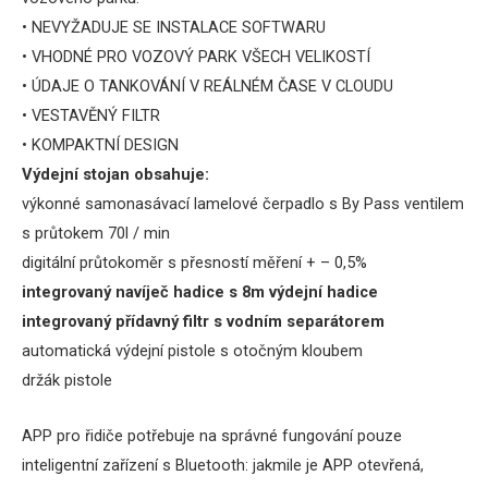
•
NEVYŽADUJE
SE INSTALACE
SOFTWARU
•
VHODNÉ
PRO
VOZOVÝ PARK VŠECH VELIKOSTÍ
•
ÚDAJE
O TANKOVÁNÍ
V
REÁLNÉM ČASE
V
CLOUDU
•
VESTAVĚNÝ
FILTR
•
KOMPAKTNÍ
DESIGN
Výdejní stojan
obsahuje
:
výkonné
samonasávací
lamelové
čerpadlo
s
By
Pass
ventilem
s
průtokem
70l
/
min
digitální průtokoměr
s
přesností měření
+
–
0,5
%
integrovaný navíječ hadice s 8m výdejní hadice
integrovaný přídavný filtr s vodním separátorem
automatická
výdejní pistole
s
otočným
kloubem
držák pistole
APP pro řidiče potřebuje na správné fungování pouze
inteligentní zařízení s Bluetooth: jakmile je APP otevřená,