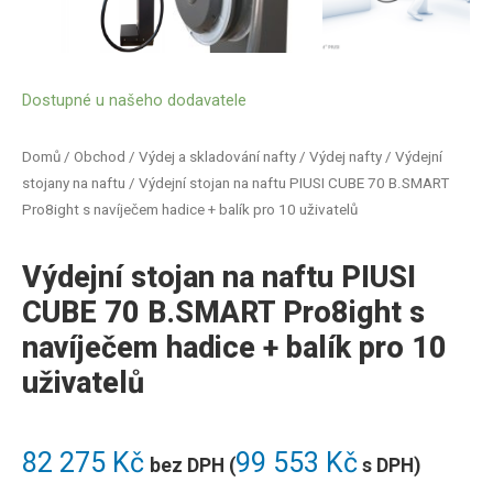
Dostupné u našeho dodavatele
Domů
/
Obchod
/
Výdej a skladování nafty
/
Výdej nafty
/
Výdejní
stojany na naftu
/ Výdejní stojan na naftu PIUSI CUBE 70 B.SMART
Pro8ight s navíječem hadice + balík pro 10 uživatelů
Výdejní stojan na naftu PIUSI
CUBE 70 B.SMART Pro8ight s
navíječem hadice + balík pro 10
uživatelů
82 275
Kč
99 553
Kč
bez DPH (
s DPH)