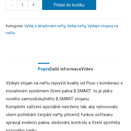
-
+
Přidat do košíku
Kategorie:
Výdej a skladování nafty
,
Výdej nafty
,
Výdejní stojany na
naftu
Popis
Další informace
Video
Výdejní
stojan na
naftu
nejvyšší kvality
od
Piusi
v
kombinaci
s
inovativním
systémem řízení
paliva
B.SMART
:
to
je
jádro
nového
samoobslužného
B.SMART
stojanu
.
Kompletní zařízení
speciálně navrženo
tak
, aby vyhovovalo
všem potřebám
čerpání
nafty
,
přičemž
funkce softwaru
spravují
evidenci
paliva
,
sledování
,
kontrolu
a
řízení spotřeby
vozového
parku.