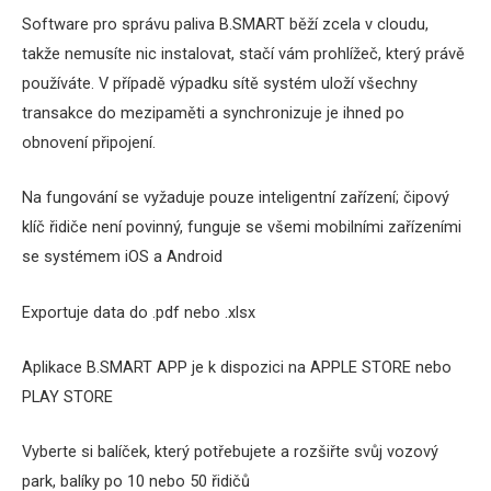
Software pro správu paliva B.SMART běží zcela v cloudu,
takže nemusíte nic instalovat, stačí vám prohlížeč, který právě
používáte. V případě výpadku sítě systém uloží všechny
transakce do mezipaměti a synchronizuje je ihned po
obnovení připojení.
Na fungování se vyžaduje pouze inteligentní zařízení; čipový
klíč řidiče není povinný, funguje se všemi mobilními zařízeními
se systémem iOS a Android
Exportuje data do .pdf nebo .xlsx
Aplikace B.SMART APP je k dispozici na APPLE STORE nebo
PLAY STORE
Vyberte si balíček, který potřebujete a rozšiřte svůj vozový
park, balíky po 10 nebo 50 řidičů