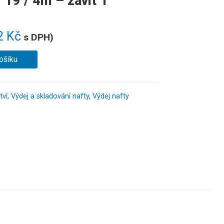
19 / 4m – závit 1″
2
Kč
s DPH)
ošíku
tví
,
Výdej a skladování nafty
,
Výdej nafty