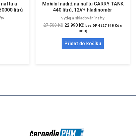
 naftu a
Mobilní nádrž na naftu CARRY TANK
50000 litrů
440 litrů, 12V+ hladinoměr
fty
Výdej a skladování nafty
27 500
Kč
22 990
Kč
bez DPH (
27 818
Kč
s
DPH)
Přidat do košíku