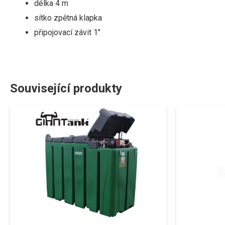
délka
4
m
sítko
zpětná klapka
připojovací závit 1″
Související produkty