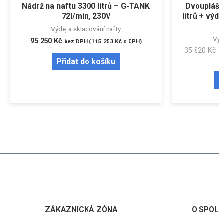
Nádrž na naftu 3300 litrů – G-TANK
Dvoupláš
72l/min, 230V
litrů + vý
Výdej a skladování nafty
Vý
95 250
Kč
bez DPH (
115 253
Kč
s DPH)
35 820
Kč
Přidat do košíku
ZÁKAZNICKÁ ZÓNA
O SPOL