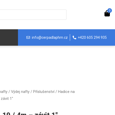
0
info@cerpadlaphm.cz
+420 605 294 935
nafty
/
Výdej nafty
/
Příslušenství
/
Hadice na
závit 1″