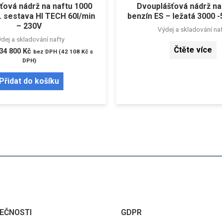
ťová nádrž na naftu 1000
Dvouplášťová nádrž na
d. sestava HI TECH 60l/min
benzín ES – ležatá 3000 -
– 230V
Výdej a skladování na
dej a skladování nafty
Čtěte více
34 800
Kč
bez DPH (
42 108
Kč
s
DPH)
Přidat do košíku
EČNOSTI
GDPR