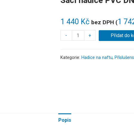
Sací hadice PVC DN 
1 440
Kč
1 74
bez DPH (
-
+
Přidat do k
Kategorie:
Hadice na naftu
,
Příslušens
Popis