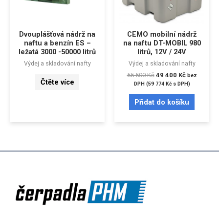
Dvouplášťová nádrž na
CEMO mobilní nádrž
naftu a benzín ES –
na naftu DT-MOBIL 980
ležatá 3000 -50000 litrů
litrů, 12V / 24V
Výdej a skladování nafty
Výdej a skladování nafty
55 500
Kč
49 400
Kč
bez
Čtěte více
DPH (
59 774
Kč
s DPH)
Přidat do košíku