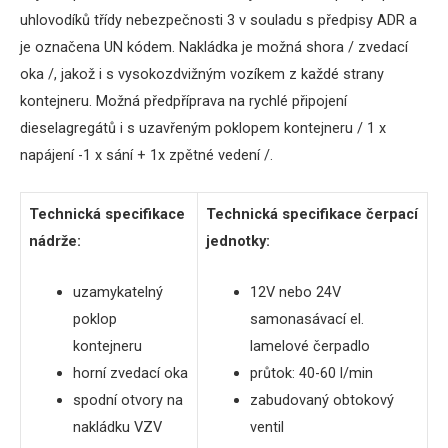
uhlovodíků třídy nebezpečnosti 3 v souladu s předpisy ADR a
je označena UN kódem. Nakládka je možná shora / zvedací
oka /, jakož i s vysokozdvižným vozíkem z každé strany
kontejneru. Možná předpříprava na rychlé
připojení
dieselagregátů
i s uzavřeným poklopem kontejneru / 1 x
napájení -1 x sání + 1x zpětné vedení /.
Technická specifikace
Technická
specifikace
čerpací
nádrže
:
jednotky
:
uzamykatelný
12V nebo 24V
poklop
samonasávací el.
kontejneru
lamelové čerpadlo
horní zvedací oka
průtok
: 40-60 l/min
spodní otvory na
zabudovaný obtokový
nakládku VZV
ventil