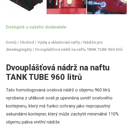
Dostupné u našeho dodavatele
Domů
/
Obchod
/
Výdej a skladování nafty
/
Nádrže pro
dieselagregáty
/ Dvouplášťová nádrž na naftu TANK TUBE 960 litrů
Dvouplášťová nádrž na naftu
TANK TUBE 960 litrů
Tato homologovaná ocelová nádrž o objemu 960 litrů
vyrobena z uhlíkové oceli je upevněna uvnitř ocelového
kontejneru, který má funkci ochrany jako nepropustný
sekundární kontejner, který může zachytit minimálně 110%
objemu paliva vnitřní nádrže.