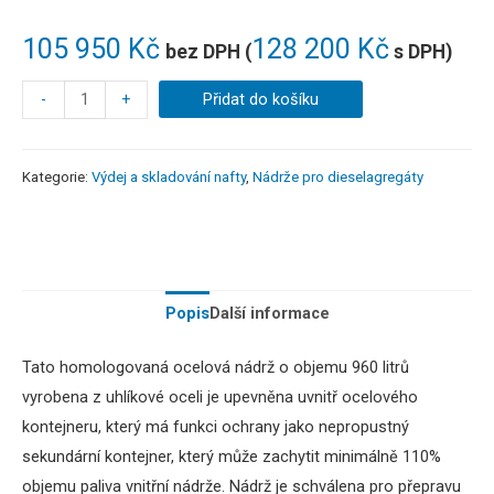
105 950
Kč
128 200
Kč
bez DPH (
s DPH)
-
+
Přidat do košíku
Kategorie:
Výdej a skladování nafty
,
Nádrže pro dieselagregáty
Popis
Další informace
Tato homologovaná ocelová nádrž o objemu 960 litrů
vyrobena z uhlíkové oceli je upevněna uvnitř ocelového
kontejneru, který má funkci ochrany jako nepropustný
sekundární kontejner, který může zachytit minimálně 110%
objemu paliva vnitřní nádrže. Nádrž je schválena pro přepravu