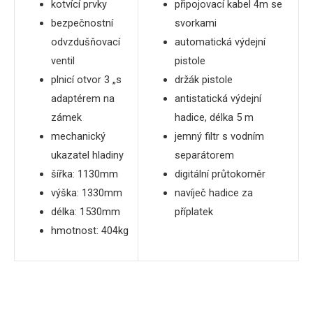
kotvící prvky
připojovací kabel 4m se
bezpečnostní
svorkami
odvzdušňovací
automatická
výdejní
ventil
pistole
plnicí otvor 3 „s
držák pistole
adaptérem na
antistatická výdejní
zámek
hadice
,
délka
5
m
mechanický
jemný filtr s vodním
ukazatel hladiny
separátorem
šířka
: 1130mm
digitální průtokoměr
výška: 1330mm
navíječ hadice za
délka
: 1530mm
příplatek
hmotnost: 404kg