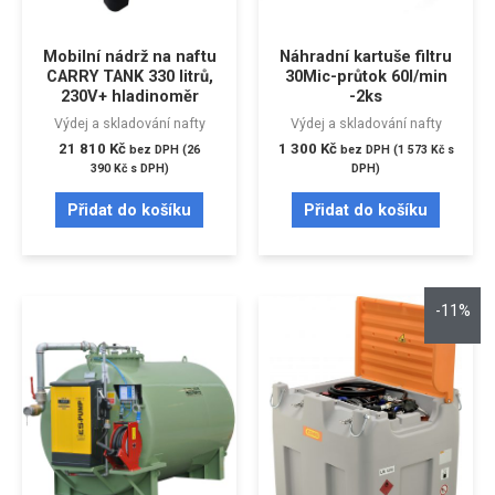
Mobilní nádrž na naftu
Náhradní kartuše filtru
CARRY TANK 330 litrů,
30Mic-průtok 60l/min
230V+ hladinoměr
-2ks
Výdej a skladování nafty
Výdej a skladování nafty
21 810
Kč
1 300
Kč
bez DPH (
26
bez DPH (
1 573
Kč
s
390
Kč
s DPH)
DPH)
Přidat do košíku
Přidat do košíku
-11%