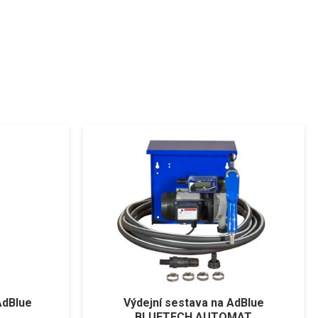
AdBlue
Výdejní sestava na AdBlue
BLUETECH AUTOMAT