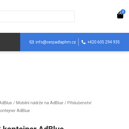
0
info@cerpadlaphm.cz
+420 605 294 935
 AdBlue
/
Mobilní nádrže na AdBlue
/
Příslušenství
kontejner AdBlue