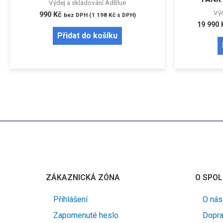
Výdej a skladování AdBlue
Výd
990
Kč
bez DPH (
1 198
Kč
s DPH)
19 990
Přidat do košíku
ZÁKAZNICKÁ ZÓNA
O SPOL
Přihlášení
O nás
Zapomenuté heslo
Dopra