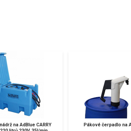
 nádrž na AdBlue CARRY
Pákové čerpadlo na 
20 litrů 230V, 35l/min