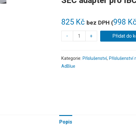
SEC adaptér pro IB
825
Kč
998
K
bez DPH (
-
+
Přidat do k
Kategorie:
Příslušenství
,
Příslušenství
AdBlue
Popis