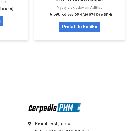
Blue
Výdej a skladování AdBlue
č
s DPH)
16 590
Kč
bez DPH (
20 074
Kč
s DPH)
u
Přidat do košíku
BenolTech, s.r.o.