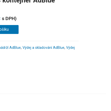
C kontejner AdBlue
č
s DPH)
ošíku
 nádrží AdBlue
,
Výdej a skladování AdBlue
,
Výdej