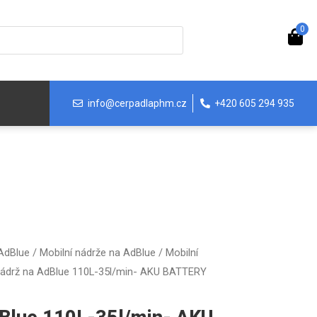
0
info@cerpadlaphm.cz
+420 605 294 935
 AdBlue
/
Mobilní nádrže na AdBlue
/
Mobilní
nádrž na AdBlue 110L-35l/min- AKU BATTERY