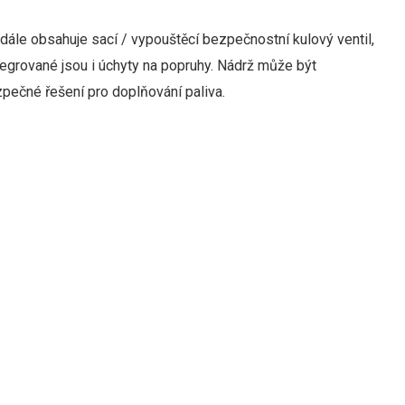
 dále
obsahuje
sací
/
vypouštěcí
bezpečnostní
kulový ventil
,
tegrované
jsou i
úchyty
na
popruhy
.
Nádrž
může
být
zpečné
řešení
pro
doplňování
paliva
.