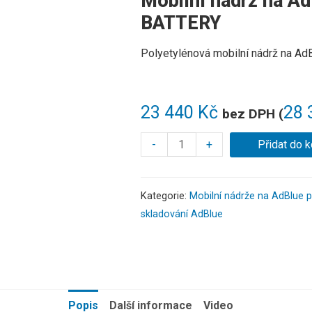
Mobilní nádrž na A
BATTERY
Polyetylénová
mobilní
nádrž
na
AdB
23 440
Kč
28 
bez DPH (
-
+
Přidat do k
Kategorie:
Mobilní nádrže na AdBlue p
skladování AdBlue
Popis
Další informace
Video