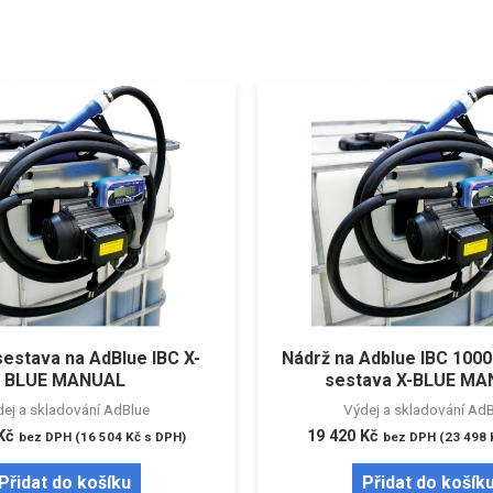
sestava na AdBlue IBC X-
Nádrž na Adblue IBC 1000
BLUE MANUAL
sestava X-BLUE M
ej a skladování AdBlue
Výdej a skladování Ad
Kč
19 420
Kč
bez DPH (
16 504
Kč
s DPH)
bez DPH (
23 498
Přidat do košíku
Přidat do košík