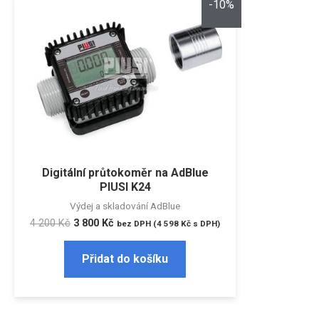
-10%
Digitální průtokoměr na AdBlue
PIUSI K24
Výdej a skladování AdBlue
4 200
Kč
3 800
Kč
bez DPH (
4 598
Kč
s DPH)
Přidat do košíku