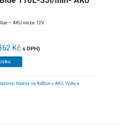
dBlue 110L-35l/min- AKU
lue
– AKU verze 12V.
362
Kč
s DPH)
ošíku
lastové
,
Nádrže na AdBlue s AKU
,
Výdej a