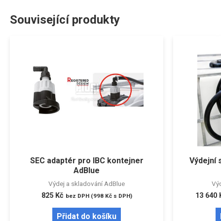
Související produkty
SEC adaptér pro IBC kontejner
Výdejní 
AdBlue
Výdej a skladování AdBlue
Výd
825
Kč
13 640
bez DPH (
998
Kč
s DPH)
Přidat do košíku