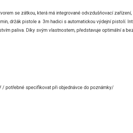
tvorem
se zátkou
,
která
má integrované
odvzdušňovací zařízení
,
/min
, držák pistole a
3m
hadici
s
automatickou výdejní pistolí
.
In
stvím
paliva
.
Díky
svým vlastnostem
,
představuje optimální
a
be
V
/
potřebné
specifikovat
při objednávce
do poznámky
/