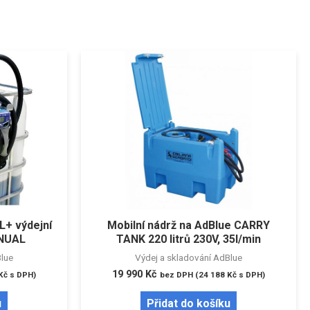
L+ výdejní
Mobilní nádrž na AdBlue CARRY
ANUAL
TANK 220 litrů 230V, 35l/min
Blue
Výdej a skladování AdBlue
19 990
Kč
Kč
s DPH)
bez DPH (
24 188
Kč
s DPH)
u
Přidat do košíku