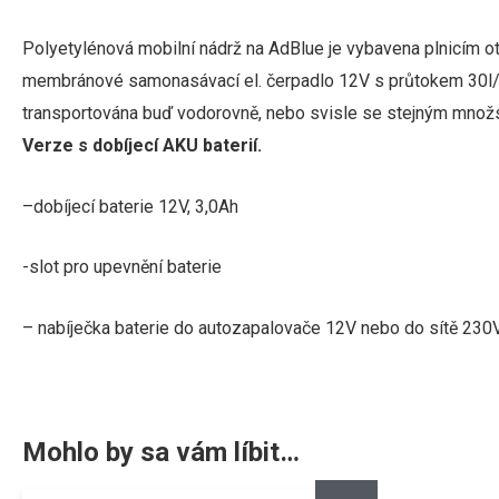
Polyetylénová
mobilní
nádrž
na
AdBlue
je
vybavena
plnicím
o
membránové samonasávací el
.
čerpadlo
12V s
průtokem 30l
transportována
buď
vodorovně
,
nebo svisle
se stejným
množ
Verze
s
dobíjecí
AKU
baterií
.
–
dobíjecí baterie
12V,
3,0Ah
-slot
pro
upevnění
baterie
–
nabíječka baterie
do
autozapalovače
12V
nebo
do
sítě 230
Mohlo by sa vám líbit…