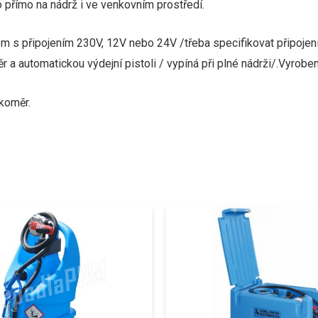
o
přímo
na nádrž
i ve venkovním prostředí.
em
s připojením 230V, 12V nebo 24V /třeba specifikovat připojení
ěr
a
automatickou
výdejní pistoli / vypíná při plné nádrži/
.
Vyroben
okoměr
.