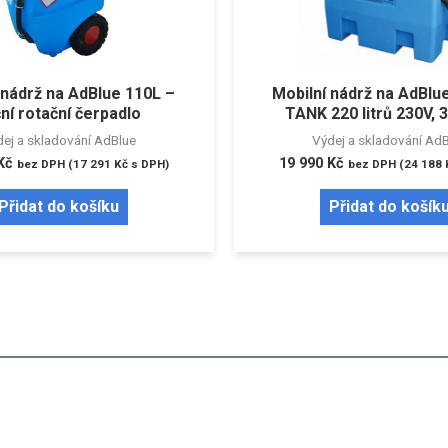
 nádrž na AdBlue 110L –
Mobilní nádrž na AdBl
ní rotační čerpadlo
TANK 220 litrů 230V, 
ej a skladování AdBlue
Výdej a skladování Ad
Kč
19 990
Kč
bez DPH (
17 291
Kč
s DPH)
bez DPH (
24 188
Přidat do košíku
Přidat do košík