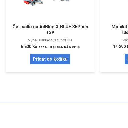
Čerpadlo na AdBlue X-BLUE 35l/min
Mobilní
12V
ruč
Výdej a skladování AdBlue
Výd
6 500
Kč
14 290
bez DPH (
7 865
Kč
s DPH)
Přidat do košíku