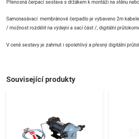
Přenosná
čerpací
sestava
s
držákem
k
montáži
na
stěnu
neb
S
amonasávací
membránové čerpadlo je
v
ybaveno
2m
kabel
/ možnost rozdělit na výdejní a sací část /
,
digitální průtokom
V ceně sestavy je zahrnut i spolehlivý a přesný
digitální průt
Související produkty