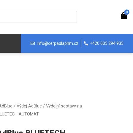
0
info@cerpadlaphm.cz
+420 605 294 935
 AdBlue
/
Výdej AdBlue
/
Výdejní sestavy na
e BLUETECH AUTOMAT