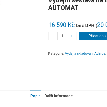
Výdejní sestava n
AUTOMAT
16 590
Kč
20 
bez DPH (
-
+
Přidat do k
Kategorie:
Výdej a skladování AdBlue
,
Popis
Další informace