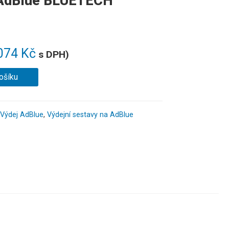
a AdBlue BLUETECH
074
Kč
s DPH)
ošíku
Výdej AdBlue
,
Výdejní sestavy na AdBlue