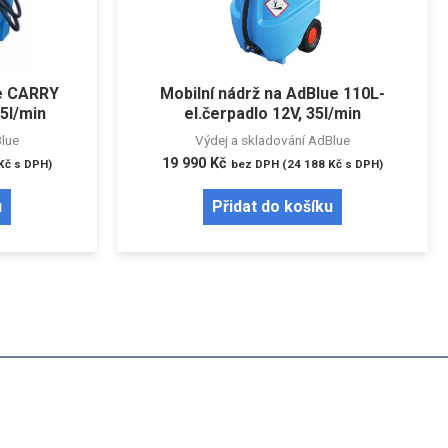
ue CARRY
Mobilní nádrž na AdBlue 110L-
35l/min
el.čerpadlo 12V, 35l/min
Blue
Výdej a skladování AdBlue
19 990
Kč
Kč
s DPH)
bez DPH (
24 188
Kč
s DPH)
u
Přidat do košíku