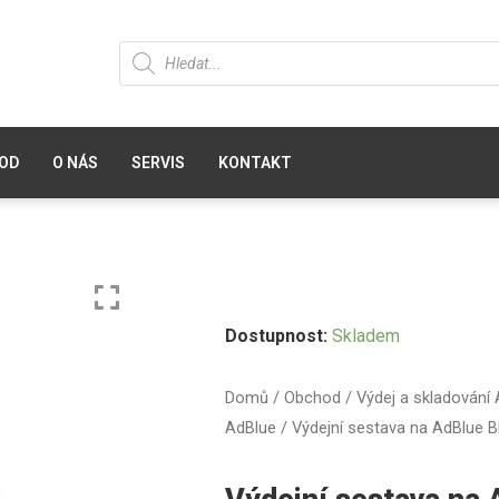
OD
O NÁS
SERVIS
KONTAKT
Dostupnost:
Skladem
Domů
/
Obchod
/
Výdej a skladování
AdBlue
/ Výdejní sestava na AdBlu