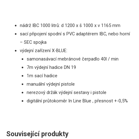
nádrž IBC 1000 litrů: d 1200 x š 1000 x v 1165 mm
sací připojení spodní s PVC adaptérem IBC, nebo horní
– SEC spojka
výdejní zařízení X-BLUE:
samonasávací mebránové čerpadlo
40l / min
7m výdejní hadice DN 19
1m sací hadice
manuální výdejní pistole
nerezový držák výdejní sestavy i pistole
digitální průtokoměr
In Line Blue , přesnost +-0,5%
Související produkty