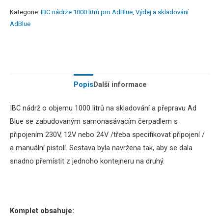
Kategorie:
IBC nádrže 1000 litrů pro AdBlue
,
Výdej a skladování
AdBlue
Popis
Další informace
IBC nádrž o objemu 1000 litrů na skladování a přepravu Ad
Blue se zabudovaným samonasávacím čerpadlem s
připojením 230V, 12V nebo 24V
/třeba specifikovat připojení /
a manuální pistolí. Sestava
byla navržena tak, aby se dala
snadno přemístit z jednoho kontejneru na druhý.
Komplet obsahuje: