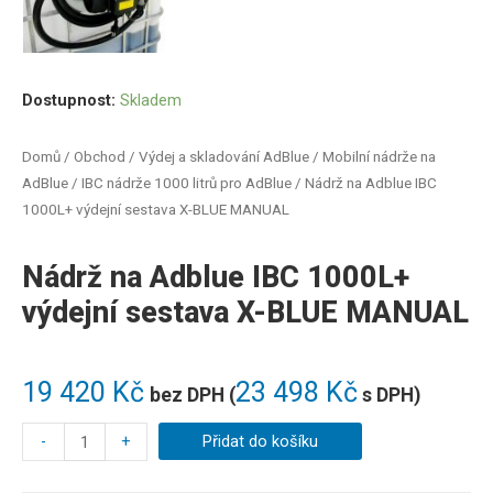
Dostupnost:
Skladem
Domů
/
Obchod
/
Výdej a skladování AdBlue
/
Mobilní nádrže na
AdBlue
/
IBC nádrže 1000 litrů pro AdBlue
/ Nádrž na Adblue IBC
1000L+ výdejní sestava X-BLUE MANUAL
Nádrž na Adblue IBC 1000L+
výdejní sestava X-BLUE MANUAL
19 420
Kč
23 498
Kč
bez DPH (
s DPH)
-
+
Přidat do košíku