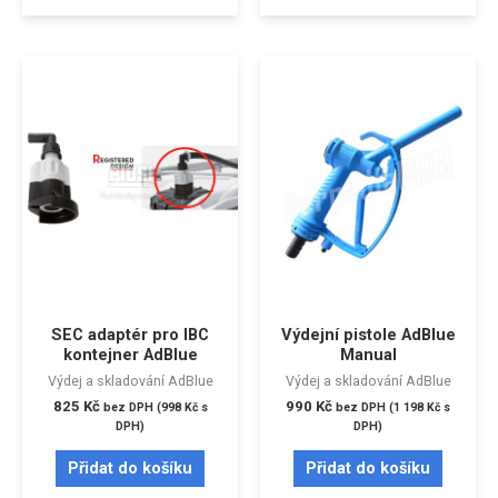
SEC adaptér pro IBC
Výdejní pistole AdBlue
kontejner AdBlue
Manual
Výdej a skladování AdBlue
Výdej a skladování AdBlue
825
Kč
990
Kč
bez DPH (
998
Kč
s
bez DPH (
1 198
Kč
s
DPH)
DPH)
Přidat do košíku
Přidat do košíku