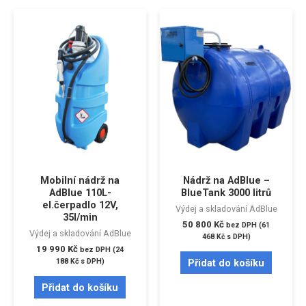
Mobilní nádrž na
Nádrž na AdBlue –
AdBlue 110L-
BlueTank 3000 litrů
el.čerpadlo 12V,
Výdej a skladování AdBlue
35l/min
50 800
Kč
bez DPH (
61
Výdej a skladování AdBlue
468
Kč
s DPH)
19 990
Kč
bez DPH (
24
Přidat do košíku
188
Kč
s DPH)
Přidat do košíku