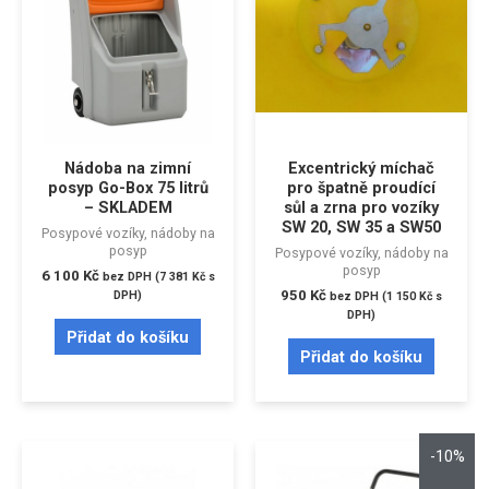
Nádoba na zimní
Excentrický míchač
posyp Go-Box 75 litrů
pro špatně proudící
– SKLADEM
sůl a zrna pro vozíky
SW 20, SW 35 a SW50
Posypové vozíky, nádoby na
posyp
Posypové vozíky, nádoby na
posyp
6 100
Kč
bez DPH (
7 381
Kč
s
950
Kč
DPH)
bez DPH (
1 150
Kč
s
DPH)
Přidat do košíku
Přidat do košíku
-10%