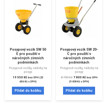
Posypový vozík SW 50
Posypový vozík SW 20-
E pro použití v
C pro použití v
náročných zimních
náročných zimních
podmínkách
podmínkách
Posypové vozíky, nádoby na
Posypové vozíky, nádoby na
posyp
posyp
19 550
Kč
8 700
Kč
7 800
Kč
bez DPH (
23
bez DPH
656
Kč
s DPH)
(
9 438
Kč
s DPH)
Přidat do košíku
Přidat do košíku