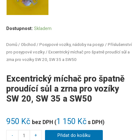
Dostupnost:
Skladem
Domů
/
Obchod
/
Posypové vozíky, nádoby na posyp
/
Příslušenství
pro posypové vozíky
/ Excentrický míchač pro špatně proudící sůl a
zrna pro vozíky SW 20, SW 35 a SW50
Excentrický míchač pro špatně
proudící sůl a zrna pro vozíky
SW 20, SW 35 a SW50
950
Kč
1 150
Kč
bez DPH (
s DPH)
-
+
Přidat do košíku