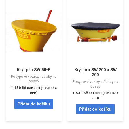
Kryt pro SW 50-E
Kryt pro SW 200 a SW
300
Posypové vozíky, nádoby na
posyp
Posypové vozíky, nádoby na
posyp
1 150
Kč
bez DPH (
1 392
Kč
s
1 530
Kč
DPH)
bez DPH (
1 851
Kč
s
DPH)
Přidat do košíku
Přidat do košíku