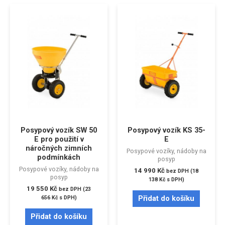
Posypový vozík SW 50
Posypový vozík KS 35-
E pro použití v
E
náročných zimních
Posypové vozíky, nádoby na
podmínkách
posyp
Posypové vozíky, nádoby na
14 990
Kč
bez DPH (
18
posyp
138
Kč
s DPH)
19 550
Kč
bez DPH (
23
Přidat do košíku
656
Kč
s DPH)
Přidat do košíku