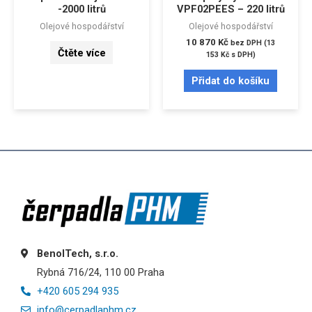
-2000 litrů
VPF02PEES – 220 litrů
Olejové hospodářství
Olejové hospodářství
10 870
Kč
bez DPH (
13
Čtěte více
153
Kč
s DPH)
Přidat do košíku
BenolTech, s.r.o.
Rybná 716/24, 110 00 Praha
+420 605 294 935
info@cerpadlaphm.cz