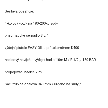
Sestava
obsahuje
:
4
-kolový
vozík
na
180-200kg
sudy
pneumatické
čerpadlo
3.5
:
1
výdejní pistole
EASY
OIL
s
průtokoměrem
K400
hadicový navíječ s výdejní hadicí 10m M / F 1/2 „, 150 BAR
propojovací hadice
2
m
Sací trubice
ocelová
940
mm
/
určeno
na
sudy
/
.