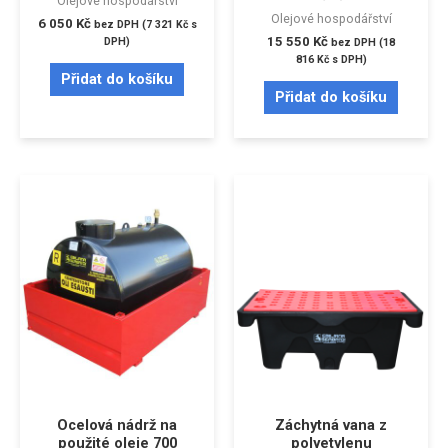
Olejové hospodářství
Olejové hospodářství
6 050
Kč
bez DPH (
7 321
Kč
s
15 550
Kč
DPH)
bez DPH (
18
816
Kč
s DPH)
Přidat do košíku
Přidat do košíku
Ocelová nádrž na
Záchytná vana z
použité oleje 700
polyetylenu