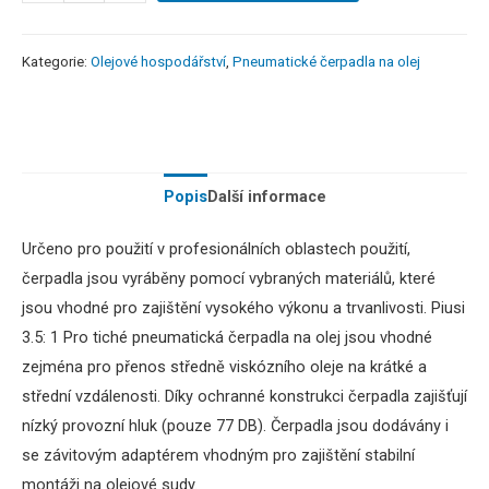
Kategorie:
Olejové hospodářství
,
Pneumatické čerpadla na olej
Popis
Další informace
Určeno
pro použití v
profesionálních
oblastech použití
,
čerpadla
jsou vyráběny
pomocí
vybraných
materiálů, které
jsou
vhodné
pro zajištění
vysokého
výkonu a
trvanlivosti.
Piusi
3.5
:
1
Pro
tiché
pneumatická
čerpadla
na
olej
jsou vhodné
zejména
pro přenos
středně
viskózního
oleje na
krátké
a
střední
vzdálenosti.
Díky ochranné
konstrukci
čerpadla
zajišťují
nízký
provozní
hluk
(pouze
77
DB
)
.
Čerpadla
jsou dodávány
i
se
závitovým
adaptérem
vhodným
pro zajištění
stabilní
montáži
na olejové
sudy
.