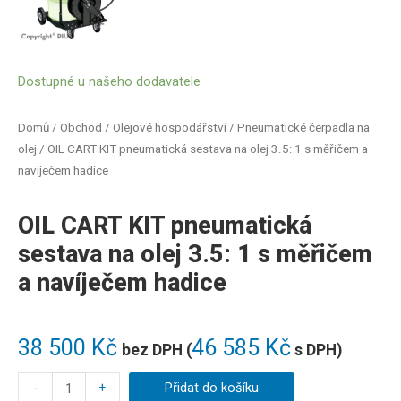
Dostupné u našeho dodavatele
Domů
/
Obchod
/
Olejové hospodářství
/
Pneumatické čerpadla na
olej
/ OIL CART KIT pneumatická sestava na olej 3.5: 1 s měřičem a
navíječem hadice
OIL CART KIT pneumatická
sestava na olej 3.5: 1 s měřičem
a navíječem hadice
38 500
Kč
46 585
Kč
bez DPH (
s DPH)
-
+
Přidat do košíku