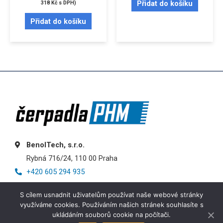
Přidat do košíku
318
Kč
s DPH)
Přidat do košíku
BenolTech, s.r.o.
Rybná 716/24, 110 00 Praha
+420 605 294 935
info@cerpadlaphm.cz
S cílem usnadnit uživatelům používat naše webové stránky
využíváme cookies. Používáním našich stránek souhlasíte s
ukládáním souborů cookie na počítači.