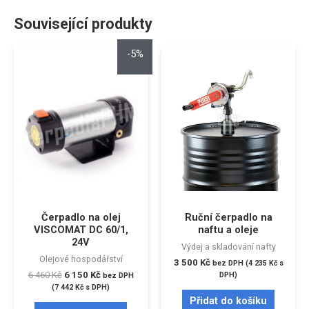
Související produkty
-5%
Čerpadlo na olej
Ruční čerpadlo na
VISCOMAT DC 60/1,
naftu a oleje
24V
Výdej a skladování nafty
Olejové hospodářství
3 500
Kč
bez DPH (
4 235
Kč
s
6 460
Kč
6 150
Kč
DPH)
bez DPH
(
7 442
Kč
s DPH)
Přidat do košíku