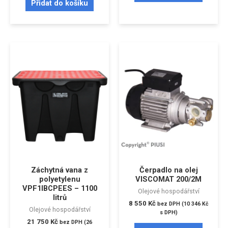
Přidat do košíku
Záchytná vana z
Čerpadlo na olej
polyetylenu
VISCOMAT 200/2M
VPF1IBCPEES – 1100
Olejové hospodářství
litrů
8 550
Kč
bez DPH (
10 346
Kč
Olejové hospodářství
s DPH)
21 750
Kč
bez DPH (
26