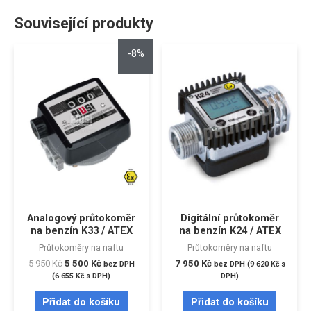
Související produkty
-8%
Analogový průtokoměr
Digitální průtokoměr
na benzín K33 / ATEX
na benzín K24 / ATEX
Průtokoměry na naftu
Průtokoměry na naftu
5 950
Kč
5 500
Kč
7 950
Kč
bez DPH
bez DPH (
9 620
Kč
s
(
6 655
Kč
s DPH)
DPH)
Přidat do košíku
Přidat do košíku