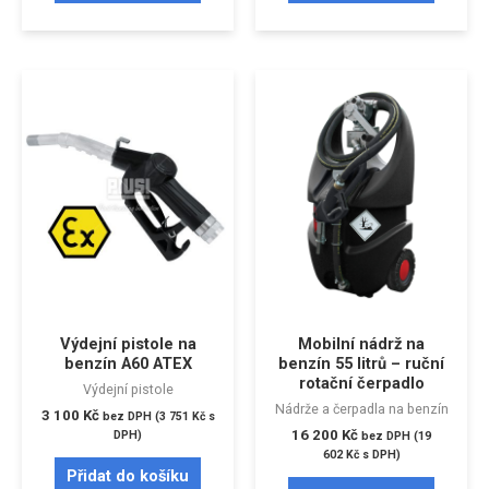
Výdejní pistole na
Mobilní nádrž na
benzín A60 ATEX
benzín 55 litrů – ruční
rotační čerpadlo
Výdejní pistole
Nádrže a čerpadla na benzín
3 100
Kč
bez DPH (
3 751
Kč
s
16 200
Kč
DPH)
bez DPH (
19
602
Kč
s DPH)
Přidat do košíku