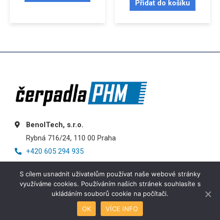
Přidat do košíku
BenolTech, s.r.o.
Rybná 716/24, 110 00 Praha
+420 605 294 935
info@cerpadlaphm.cz
S cílem usnadnit uživatelům používat naše webové stránky
využíváme cookies. Používáním našich stránek souhlasíte s
ukládáním souborů cookie na počítači.
OK
VÍCE INFO
Košík
Obchod
Můj účet
Menu