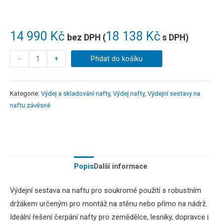
14 990
Kč
18 138
Kč
bez DPH (
s DPH)
-
+
Přidat do košíku
Kategorie:
Výdej a skladování nafty
,
Výdej nafty
,
Výdejní sestavy na
naftu závěsné
Popis
Další informace
Výdejní sestava na naftu pro soukromé použití s robustním
držákem určeným pro montáž na stěnu nebo přímo na nádrž.
Ideální řešení čerpání nafty pro zemědělce, lesníky, dopravce i