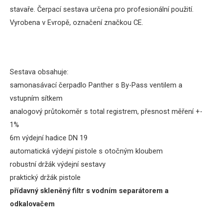
stavaře. Čerpací sestava určena pro profesionální použití.
Vyrobena v Evropě, označení značkou CE.
Sestava obsahuje:
samonasávací čerpadlo Panther s By-Pass ventilem a
vstupním sítkem
analogový průtokoměr s total registrem
, přesnost měření +-
1%
6m výdejní hadice DN 19
automatická výdejní pistole s otočným kloubem
robustní držák výdejní sestavy
praktický držák pistole
přídavný
skleněný
filtr s vodním separátorem a
odkalovačem