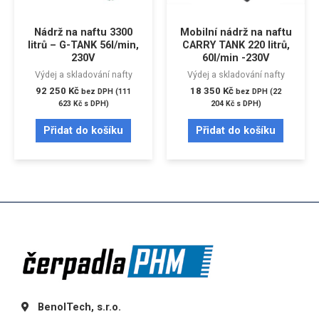
Nádrž na naftu 3300
Mobilní nádrž na naftu
litrů – G-TANK 56l/min,
CARRY TANK 220 litrů,
230V
60l/min -230V
Výdej a skladování nafty
Výdej a skladování nafty
92 250
Kč
18 350
Kč
bez DPH (
111
bez DPH (
22
623
Kč
s DPH)
204
Kč
s DPH)
Přidat do košíku
Přidat do košíku
BenolTech, s.r.o.