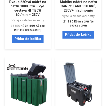
Dvouplášťová nádrž na
Mobilní nádrž na naftu
naftu 1000 litrů + výd.
CARRY TANK 330 litrů,
sestava HI TECH
230V+ hladinoměr
60l/min – 230V
Výdej a skladování nafty
Výdej a skladování nafty
21 810
Kč
bez DPH (
26
35 820
Kč
34 800
Kč
390
Kč
s DPH)
bez
DPH (
42 108
Kč
s DPH)
Přidat do košíku
Přidat do košíku