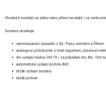
Vhodná k montáži na stěnu nebo přímo na nádrž i ve venkovním 
Sestava
obsahuje:
samonasávací
čerpadlo
s
By
–
Pass
ventilem a filtrem
analogový
průtokoměr s total registrem, přesnost měř
4m
výdejní
hadice
DN 19
/
za
příplatek
6m
,
8m, 10m
h
automatická
výdejní pistole A60
držák
výdejní
sestavy
držák pistole