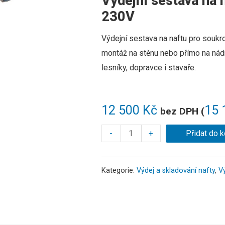
Výdejní sestava na 
230V
Výdejní sestava na naftu pro souk
montáž na stěnu nebo přímo na nádr
lesníky, dopravce i stavaře.
12 500
Kč
15 
bez DPH (
-
+
Přidat do k
Kategorie:
Výdej a skladování nafty
,
Vý