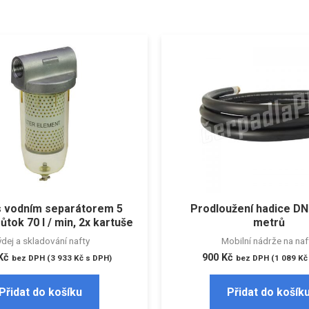
r s vodním separátorem 5
Prodloužení hadice DN
ůtok 70 l / min, 2x kartuše
metrů
dej a skladování nafty
Mobilní nádrže na naf
Kč
900
Kč
bez DPH (
3 933
Kč
s DPH)
bez DPH (
1 089
Kč
Přidat do košíku
Přidat do košík