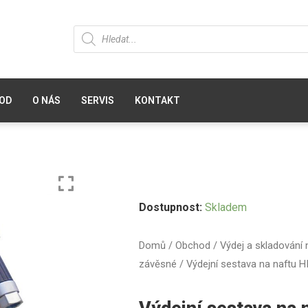
OD
O NÁS
SERVIS
KONTAKT
Dostupnost:
Skladem
Domů
/
Obchod
/
Výdej a skladování 
závěsné
/ Výdejní sestava na naftu 