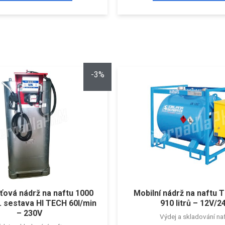
-3%
ťová nádrž na naftu 1000
Mobilní nádrž na naftu
d. sestava HI TECH 60l/min
910 litrů – 12V/2
– 230V
Výdej a skladování na