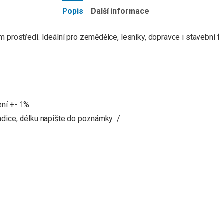
Popis
Další informace
prostředí. Ideální pro zemědělce, lesníky, dopravce i stavební f
ení +- 1%
adice,
délku
napište
do
poznámky
/