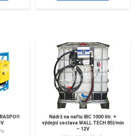
 TRASPO®
Nádrž na naftu IBC 1000 litr. +
4V
výdejní sestava WALL TECH 85l/min
– 12V
fty