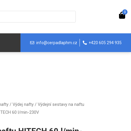
0
info@cerpadlaphm.cz
+420 605 294 935
nafty
/
Výdej nafty
/
Výdejní sestavy na naftu
HITECH 60 l/min-230V