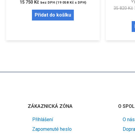
Vý
15 750
Kč
bez DPH (
19 058
Kč
s DPH)
35 820
Kč
Přidat do košíku
ZÁKAZNICKÁ ZÓNA
O SPOL
Přihlášení
O nás
Zapomenuté heslo
Dopra