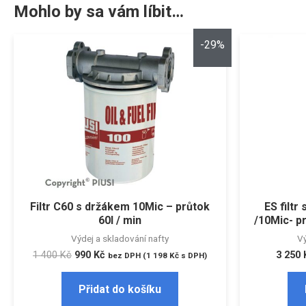
Mohlo by sa vám líbit…
-29%
Filtr C60 s držákem 10Mic – průtok
ES filt
60l / min
/10Mic- pr
Výdej a skladování nafty
Vý
1 400
Kč
990
Kč
3 250
bez DPH (
1 198
Kč
s DPH)
Přidat do košíku