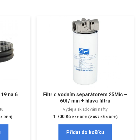
 19 na 6
Filtr s vodním separátorem 25Mic –
60l / min + hlava filtru
tu
Výdej a skladování nafty
1 700
Kč
s DPH)
bez DPH (
2 057
Kč
s DPH)
u
Přidat do košíku