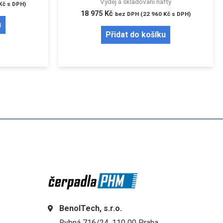
Výdej a skladování nafty
Kč
s DPH)
18 975
Kč
bez DPH (
22 960
Kč
s DPH)
u
Přidat do košíku
BenolTech, s.r.o.
Rybná 716/24, 110 00 Praha