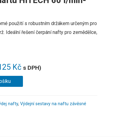
naftu HITECH 60 l/min-
romé použití s robustním držákem určeným pro
ž. Ideální řešení čerpání nafty pro zemědělce,
125
Kč
s DPH)
ošíku
dej nafty
,
Výdejní sestavy na naftu závěsné