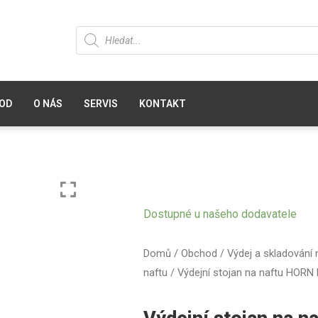
OD
O NÁS
SERVIS
KONTAKT
Dostupné u našeho dodavatele
Domů
/
Obchod
/
Výdej a skladování 
naftu
/ Výdejní stojan na naftu HORN