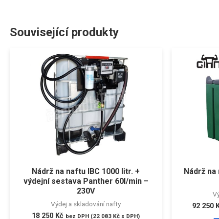
Související produkty
Nádrž na naftu IBC 1000 litr. +
Nádrž na 
výdejní sestava Panther 60l/min –
230V
Vý
Výdej a skladování nafty
92 250
18 250
Kč
bez DPH (
22 083
Kč
s DPH)