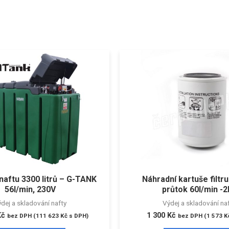
naftu 3300 litrů – G-TANK
Náhradní kartuše filtr
56l/min, 230V
průtok 60l/min -2
dej a skladování nafty
Výdej a skladování na
Kč
1 300
Kč
bez DPH (
111 623
Kč
s DPH)
bez DPH (
1 573
K