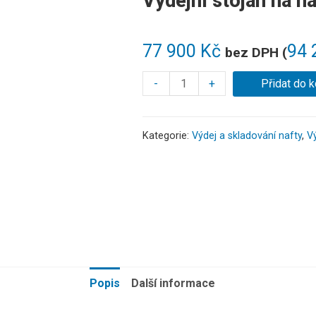
Výdejní stojan na 
77 900
Kč
94 
bez DPH (
-
+
Přidat do k
Kategorie:
Výdej a skladování nafty
,
Vý
Popis
Další informace