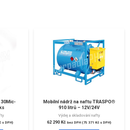
u 30Mic-
Mobilní nádrž na naftu TRASPO®
ks
910 litrů – 12V/24V
fty
Výdej a skladování nafty
62 290
Kč
č
s DPH)
bez DPH (
75 371
Kč
s DPH)