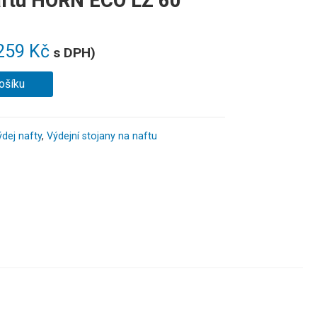
naftu HORN ECO LZ 60
259
Kč
s DPH)
ošíku
dej nafty
,
Výdejní stojany na naftu