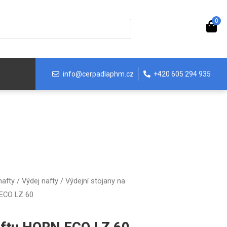
0
info@cerpadlaphm.cz
+420 605 294 935
nafty
/
Výdej nafty
/
Výdejní stojany na
 ECO LZ 60