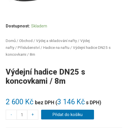
Dostupnost:
Skladem
Domů
/
Obchod
/
Výdej a skladování nafty
/
Výdej
nafty
/
Příslušenství
/
Hadice na naftu
/ Výdejní hadice DN25 s
koncovkami / 8m
Výdejní hadice DN25 s
koncovkami / 8m
2 600
Kč
3 146
Kč
bez DPH (
s DPH)
-
+
Přidat do košíku